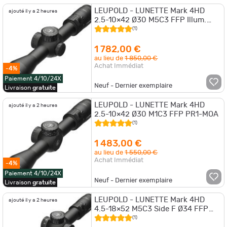
LEUPOLD - LUNETTE Mark 4HD
ajouté il y a 2 heures
2.5-10×42 Ø30 M5C3 FFP Illum.
TMR
(1)
1 782,00 €
au lieu de
1 850,00 €
Achat Immédiat
-4%
Paiement 4/10/24X
Neuf - Dernier exemplaire
Livraison
gratuite
LEUPOLD - LUNETTE Mark 4HD
ajouté il y a 2 heures
2.5-10×42 Ø30 M1C3 FFP PR1-MOA
(1)
1 483,00 €
au lieu de
1 550,00 €
Achat Immédiat
-4%
Paiement 4/10/24X
Neuf - Dernier exemplaire
Livraison
gratuite
LEUPOLD - LUNETTE Mark 4HD
ajouté il y a 2 heures
4.5-18×52 M5C3 Side F Ø34 FFP
PR2-MIl
(1)