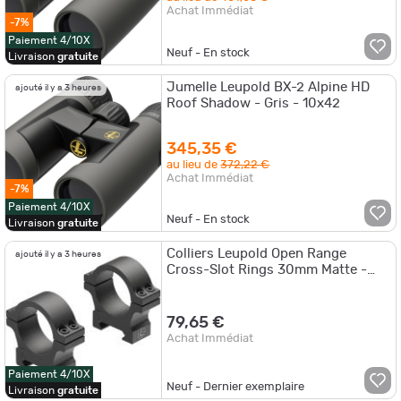
Achat Immédiat
-7%
Paiement 4/10X
Neuf - En stock
Livraison
gratuite
Jumelle Leupold BX-2 Alpine HD
ajouté il y a 3 heures
Roof Shadow - Gris - 10x42
345,35 €
au lieu de
372,22 €
Achat Immédiat
-7%
Paiement 4/10X
Neuf - En stock
Livraison
gratuite
Colliers Leupold Open Range
ajouté il y a 3 heures
Cross-Slot Rings 30mm Matte -
Bas
79,65 €
Achat Immédiat
Paiement 4/10X
Neuf - Dernier exemplaire
Livraison
gratuite