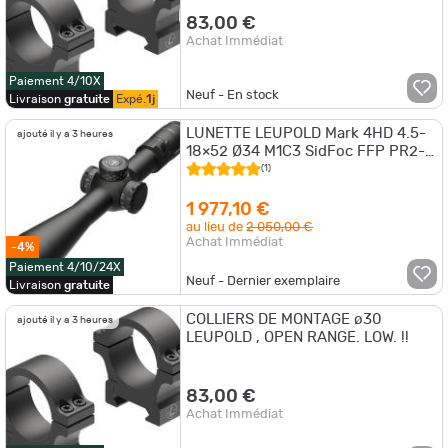
83,00 €
Achat Immédiat
Paiement 4/10X
Neuf - En stock
Livraison
gratuite
Expé.
1j
LUNETTE LEUPOLD Mark 4HD 4.5-
ajouté il y a 3 heures
18×52 Ø34 M1C3 SidFoc FFP PR2-
MOA
(1)
1 977,10 €
au lieu de
2 050,00 €
Achat Immédiat
-4%
Paiement 4/10/24X
Neuf - Dernier exemplaire
Livraison
gratuite
COLLIERS DE MONTAGE ø30
ajouté il y a 3 heures
LEUPOLD , OPEN RANGE. LOW. !!
83,00 €
Achat Immédiat