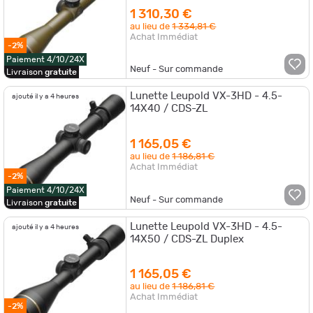
1 310,30 €
au lieu de
1 334,81 €
Achat Immédiat
-2%
Paiement 4/10/24X
Neuf - Sur commande
Livraison
gratuite
Lunette Leupold VX-3HD - 4.5-
ajouté il y a 4 heures
14X40 / CDS-ZL
1 165,05 €
au lieu de
1 186,81 €
Achat Immédiat
-2%
Paiement 4/10/24X
Neuf - Sur commande
Livraison
gratuite
Lunette Leupold VX-3HD - 4.5-
ajouté il y a 4 heures
14X50 / CDS-ZL Duplex
1 165,05 €
au lieu de
1 186,81 €
Achat Immédiat
-2%