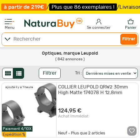
/
Plus que 86 exemplaires !
/
Livraison offerte et expéd
Menu
Se connecter
Panier
Filtrer
Optiques, marque Leupold
( 842 annonces )
Filtrer
Tri :
COLLIER LEUPOLD QRW2 30mm
ajouté il y a 1 heure
High Matte 174078 H 12,8mm
124,95 €
Achat Immédiat
Paiement 4/10X
Neuf - Plus que
2
articles
Expédition
1j