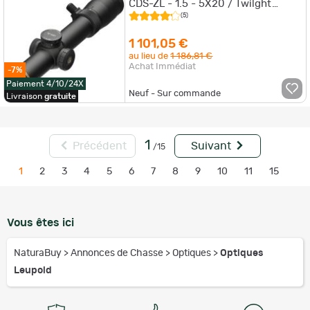
CDS-ZL - 1.5 - 5X20 / Twilght
Hunter
(5)
1 101,05 €
au lieu de
1 186,81 €
Achat Immédiat
-7%
Paiement 4/10/24X
Neuf - Sur commande
Livraison
gratuite
1
Précédent
Suivant
/15
1
2
3
4
5
6
7
8
9
10
11
15
Vous êtes ici
NaturaBuy
>
Annonces de Chasse
>
Optiques
>
Optiques
Leupold