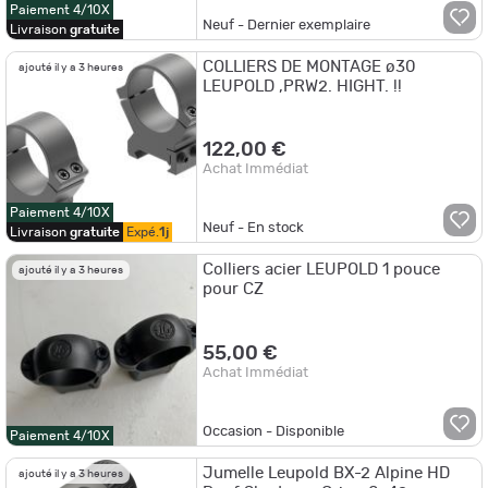
Paiement 4/10X
Neuf - Dernier exemplaire
Livraison
gratuite
COLLIERS DE MONTAGE ø30
ajouté il y a 3 heures
LEUPOLD ,PRW2. HIGHT. !!
122,00 €
Achat Immédiat
Paiement 4/10X
Neuf - En stock
Livraison
gratuite
Expé.
1j
Colliers acier LEUPOLD 1 pouce
ajouté il y a 3 heures
pour CZ
55,00 €
Achat Immédiat
Occasion - Disponible
Paiement 4/10X
Jumelle Leupold BX-2 Alpine HD
ajouté il y a 3 heures