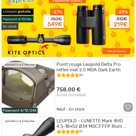
Point rouge Leupold Delta Pro
ajouté il y a 2 heures
reflex mat 2.5 MOA Dark Earth
(4)
758,00 €
Achat Immédiat
Neuf - En stock
Paiement 4/10/24X
LEUPOLD - LUNETTE Mark 4HD
ajouté il y a 3 heures
4.5-18×52 Ø34 M5C3 FFP Illum.
PR1-Mil
(1)