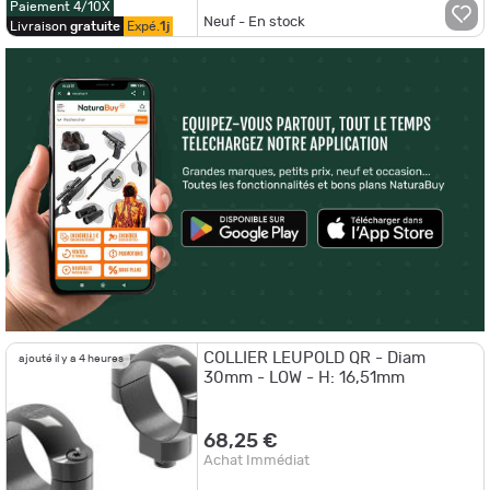
Paiement 4/10X
Neuf - En stock
Livraison
gratuite
Expé.
1j
COLLIER LEUPOLD QR - Diam
ajouté il y a 4 heures
30mm - LOW - H: 16,51mm
68,25 €
Achat Immédiat