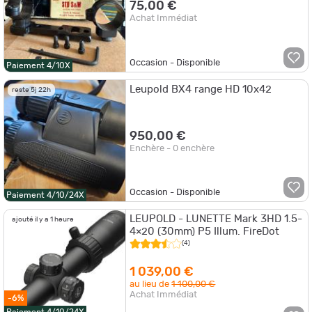
75,00 €
Achat Immédiat
Occasion - Disponible
Paiement 4/10X
Leupold BX4 range HD 10x42
reste 5j 22h
950,00 €
Enchère - 0 enchère
Occasion - Disponible
Paiement 4/10/24X
LEUPOLD - LUNETTE Mark 3HD 1.5-
ajouté il y a 1 heure
4×20 (30mm) P5 Illum. FireDot
(4)
1 039,00 €
au lieu de
1 100,00 €
Achat Immédiat
-6%