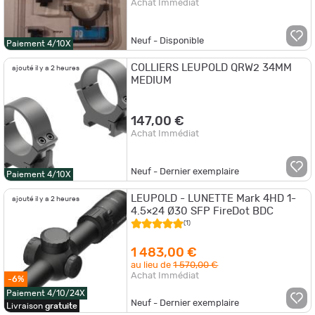
Achat Immédiat
Neuf - Disponible
Paiement 4/10X
COLLIERS LEUPOLD QRW2 34MM
ajouté il y a 2 heures
MEDIUM
147,00 €
Achat Immédiat
Neuf - Dernier exemplaire
Paiement 4/10X
LEUPOLD - LUNETTE Mark 4HD 1-
ajouté il y a 2 heures
4.5×24 Ø30 SFP FireDot BDC
(1)
1 483,00 €
au lieu de
1 570,00 €
Achat Immédiat
-6%
Paiement 4/10/24X
Neuf - Dernier exemplaire
Livraison
gratuite