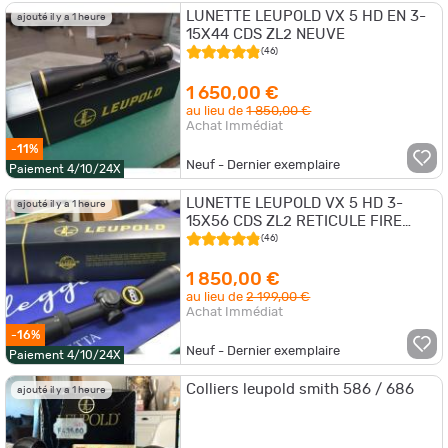
LUNETTE LEUPOLD VX 5 HD EN 3-
ajouté il y a 1 heure
15X44 CDS ZL2 NEUVE
(46)
1 650,00 €
au lieu de
1 850,00 €
Achat Immédiat
-11%
Neuf - Dernier exemplaire
Paiement 4/10/24X
LUNETTE LEUPOLD VX 5 HD 3-
ajouté il y a 1 heure
15X56 CDS ZL2 RETICULE FIRE
DOT4 FINE NEUVE
(46)
1 850,00 €
au lieu de
2 199,00 €
Achat Immédiat
-16%
Neuf - Dernier exemplaire
Paiement 4/10/24X
Colliers leupold smith 586 / 686
ajouté il y a 1 heure