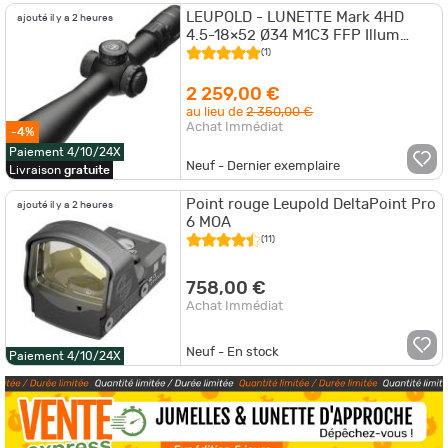
LEUPOLD - LUNETTE Mark 4HD
ajouté il y a 2 heures
4.5-18×52 Ø34 M1C3 FFP Illum
PR1-MOA
(1)
2 259,00 €
au lieu de
2 350,00 €
Achat Immédiat
-4%
Paiement 4/10/24X
Neuf - Dernier exemplaire
Livraison
gratuite
Point rouge Leupold DeltaPoint Pro
ajouté il y a 2 heures
6 MOA
(11)
758,00 €
Achat Immédiat
Neuf - En stock
Paiement 4/10/24X