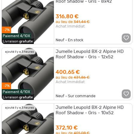
Roof Shadow - Gris - 8x42
316,80 €
au lieu de
341,44 €
Achat Immédiat
-7%
Paiement 4/10X
Neuf - En stock
Livraison
gratuite
Jumelle Leupold BX-2 Alpine HD
ajouté il y a 3 heures
Roof Shadow - Gris - 12x52
400,65 €
au lieu de
431,86 €
Achat Immédiat
-7%
Paiement 4/10X
Neuf - Sur commande
Livraison
gratuite
Jumelle Leupold BX-2 Alpine HD
ajouté il y a 3 heures
Roof Shadow - Gris - 10x52
372,10 €
au lieu de
401,08 €