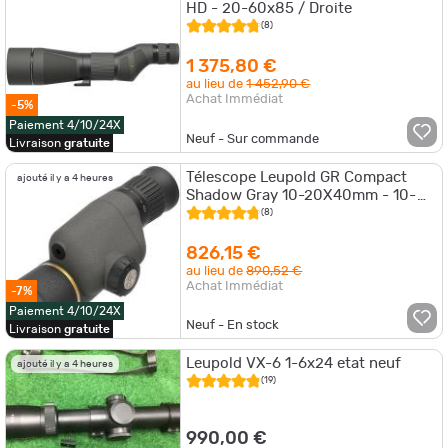
HD - 20-60x85 / Droite
(8)
1 375,80 €
au lieu de
1 452,90 €
Achat Immédiat
-5%
Paiement 4/10/24X
Neuf - Sur commande
Livraison
gratuite
Télescope Leupold GR Compact
ajouté il y a 4 heures
Shadow Gray 10-20X40mm - 10-
20X40mm
(8)
826,15 €
au lieu de
890,52 €
Achat Immédiat
-7%
Paiement 4/10/24X
Neuf - En stock
Livraison
gratuite
Leupold VX-6 1-6x24 etat neuf
ajouté il y a 4 heures
(19)
990,00 €