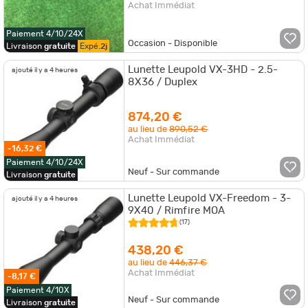
Achat Immédiat
Paiement 4/10/24X
Occasion - Disponible
Livraison
gratuite
Expé.
2j
Lunette Leupold VX-3HD - 2.5-
ajouté il y a 4 heures
8X36 / Duplex
874,20 €
au lieu de
890,52 €
Achat Immédiat
-16,32 €
Paiement 4/10/24X
Neuf - Sur commande
Livraison
gratuite
Lunette Leupold VX-Freedom - 3-
ajouté il y a 4 heures
9X40 / Rimfire MOA
(17)
438,20 €
au lieu de
446,37 €
Achat Immédiat
-8,17 €
Paiement 4/10X
Neuf - Sur commande
Livraison
gratuite