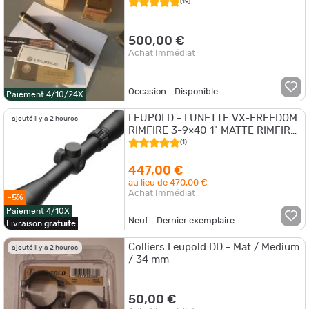
(19)
500,00 €
Achat Immédiat
Occasion - Disponible
Paiement 4/10/24X
LEUPOLD - LUNETTE VX-FREEDOM
ajouté il y a 2 heures
RIMFIRE 3-9×40 1" MATTE RIMFIRE
MOA
(1)
447,00 €
au lieu de
470,00 €
Achat Immédiat
-5%
Paiement 4/10X
Neuf - Dernier exemplaire
Livraison
gratuite
Colliers Leupold DD - Mat / Medium
ajouté il y a 2 heures
/ 34 mm
50,00 €