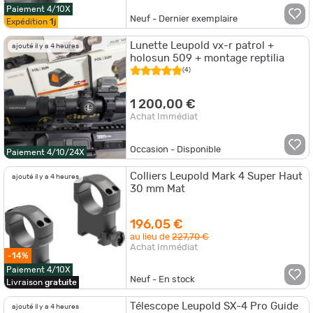
Paiement 4/10X
Neuf - Dernier exemplaire
Expédition
1j
Lunette Leupold vx-r patrol +
ajouté il y a 4 heures
holosun 509 + montage reptilia
(4)
1 200,00 €
Achat Immédiat
Occasion - Disponible
Paiement 4/10/24X
Colliers Leupold Mark 4 Super Haut
ajouté il y a 4 heures
30 mm Mat
196,05 €
au lieu de
227,70 €
Achat Immédiat
-14%
Paiement 4/10X
Neuf - En stock
Livraison
gratuite
Télescope Leupold SX-4 Pro Guide
ajouté il y a 4 heures