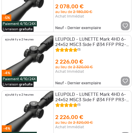
2 078,00 €
au lieu de
2 180,00 €
Achat Immédiat
-5%
Paiement 4/10/24X
Neuf - Dernier exemplaire
Livraison
gratuite
LEUPOLD - LUNETTE Mark 4HD 6-
ajouté il y a 2 heures
24×52 M5C3 Side F Ø34 FFP PR2-
MIL
(1)
2 226,00 €
au lieu de
2 320,00 €
Achat Immédiat
-4%
Paiement 4/10/24X
Neuf - Dernier exemplaire
Livraison
gratuite
LEUPOLD - LUNETTE Mark 4HD 6-
ajouté il y a 2 heures
24×52 M5C3 Side F Ø34 FFP PR3-
MIL
(1)
2 226,00 €
au lieu de
2 320,00 €
Achat Immédiat
-4%