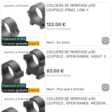
COLLIERS DE MONTAGE ø30
ajouté il y a 3 heures
LEUPOLD ,PRW2. LOW. !!
122,00 €
Achat Immédiat
Paiement 4/10X
Neuf - En stock
Livraison
gratuite
Expé.
1j
COLLIERS DE MONTAGE ø30
ajouté il y a 3 heures
LEUPOLD , OPEN RANGE. HIGHT. !!
83,00 €
Achat Immédiat
Paiement 4/10X
Neuf - Plus que
2
articles
Livraison
gratuite
Expé.
1j
COLLIERS DE MONTAGE ø30
ajouté il y a 3 heures
LEUPOLD , OPEN RANGE. MEDIUM.
!!