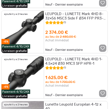
Paiement 4/10/24X
Neuf - Dernier exemplaire
Livraison
gratuite
LEUPOLD - LUNETTE Mark 4HD 8-
ajouté il y a 2 heures
32×56 M5C3 Side F Ø34 FFP PR3-
MIL
(1)
2 374,00 €
au lieu de
2 480,00 €
Achat Immédiat
-4%
Paiement 4/10/24X
Neuf - Dernier exemplaire
Livraison
gratuite
LEUPOLD - LUNETTE Mark 4HD 1-
ajouté il y a 2 heures
4.5×24 Ø30 M1C3 SFP HPR-1
(1)
1 625,00 €
au lieu de
1 700,00 €
Achat Immédiat
-4%
Paiement 4/10/24X
Neuf - Dernier exemplaire
Livraison
gratuite
Lunette Leupold Européan 4-12 x
ajouté il y a 2 heures
40