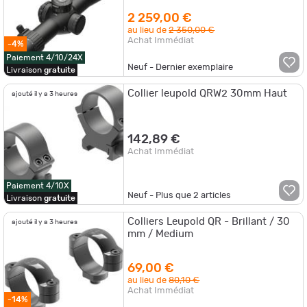
2 259,00 €
au lieu de
2 350,00 €
Achat Immédiat
-4%
Paiement 4/10/24X
Neuf - Dernier exemplaire
Livraison
gratuite
Collier leupold QRW2 30mm Haut
ajouté il y a 3 heures
142,89 €
Achat Immédiat
Paiement 4/10X
Neuf - Plus que
2
articles
Livraison
gratuite
Colliers Leupold QR - Brillant / 30
ajouté il y a 3 heures
mm / Medium
69,00 €
au lieu de
80,10 €
Achat Immédiat
-14%