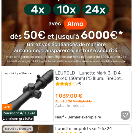
LEUPOLD - Lunette Mark 3HD 4-
ajouté il y a 1 heure
12×40 (30mm) P5 Illum. FireDot
TMR
(4)
1 039,00 €
au lieu de
1 100,00 €
Achat Immédiat
-6%
Paiement 4/10/24X
Neuf - Dernier exemplaire
Livraison
gratuite
Lunette leupold vx6 1-6×24
ajouté il y a 1 heure