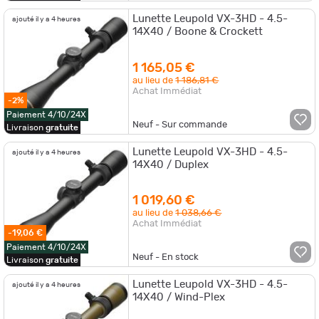
Lunette Leupold VX-3HD - 4.5-
ajouté il y a 4 heures
14X40 / Boone & Crockett
1 165,05 €
au lieu de
1 186,81 €
Achat Immédiat
-2%
Paiement 4/10/24X
Neuf - Sur commande
Livraison
gratuite
Lunette Leupold VX-3HD - 4.5-
ajouté il y a 4 heures
14X40 / Duplex
1 019,60 €
au lieu de
1 038,66 €
Achat Immédiat
-19,06 €
Paiement 4/10/24X
Neuf - En stock
Livraison
gratuite
Lunette Leupold VX-3HD - 4.5-
ajouté il y a 4 heures
14X40 / Wind-Plex