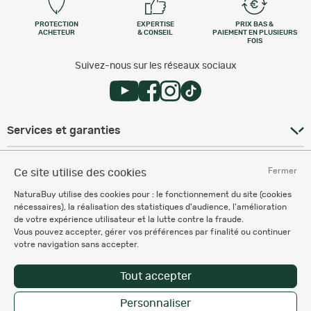
PROTECTION
EXPERTISE
PRIX BAS &
ACHETEUR
& CONSEIL
PAIEMENT EN PLUSIEURS
FOIS
Suivez-nous sur les réseaux sociaux
Services et garanties
Fermer
Ce site utilise des cookies
Besoin d'aide
NaturaBuy utilise des cookies pour : le fonctionnement du site (cookies
nécessaires), la réalisation des statistiques d'audience, l'amélioration
de votre expérience utilisateur et la lutte contre la fraude.
Espace Professionnel
Vous pouvez accepter, gérer vos préférences par finalité ou continuer
votre navigation sans accepter.
Chronocarpe
Ardent pêche
Tout accepter
Personnaliser
Enregistrer la recherche