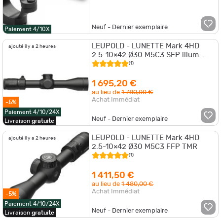
Neuf - Dernier exemplaire
Paiement 4/10X
LEUPOLD - LUNETTE Mark 4HD
ajouté il y a 2 heures
2.5-10×42 Ø30 M5C3 SFP illum.
TMR
(1)
1 695,20 €
au lieu de
1 780,00 €
Achat Immédiat
-5%
Paiement 4/10/24X
Neuf - Dernier exemplaire
Livraison
gratuite
LEUPOLD - LUNETTE Mark 4HD
ajouté il y a 2 heures
2.5-10×42 Ø30 M5C3 FFP TMR
(1)
1 411,50 €
au lieu de
1 480,00 €
Achat Immédiat
-5%
Paiement 4/10/24X
Neuf - Dernier exemplaire
Livraison
gratuite