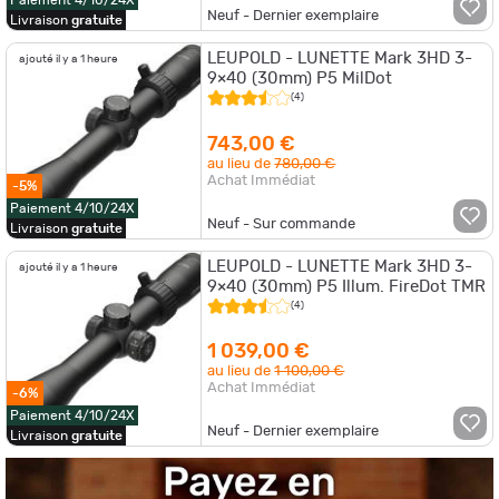
Paiement 4/10/24X
Neuf - Dernier exemplaire
Livraison
gratuite
LEUPOLD - LUNETTE Mark 3HD 3-
ajouté il y a 1 heure
9×40 (30mm) P5 MilDot
(4)
743,00 €
au lieu de
780,00 €
Achat Immédiat
-5%
Paiement 4/10/24X
Neuf - Sur commande
Livraison
gratuite
LEUPOLD - LUNETTE Mark 3HD 3-
ajouté il y a 1 heure
9×40 (30mm) P5 Illum. FireDot TMR
(4)
1 039,00 €
au lieu de
1 100,00 €
Achat Immédiat
-6%
Paiement 4/10/24X
Neuf - Dernier exemplaire
Livraison
gratuite