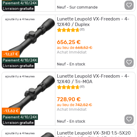
Paiement 4/10/24X
Neuf - Sur commande
Livraison
gratuite
Lunette Leupold VX-Freedom - 4-
ajouté il y a 4 heures
12X40 / Duplex
(17)
656,25 €
au lieu de
668,52 €
Achat Immédiat
-12,27 €
Paiement 4/10/24X
Neuf - En stock
Livraison
gratuite
Lunette Leupold VX-Freedom - 4-
ajouté il y a 4 heures
12X40 / Tri-MOA
(17)
728,90 €
au lieu de
742,52 €
Achat Immédiat
-13,62 €
Paiement 4/10/24X
Neuf - En stock
Livraison
gratuite
Lunette Leupold VX-3HD 1.5-5X20
ajouté il y a 4 heures