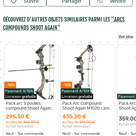
Suivre
Partager
Vendre
DÉCOUVREZ D'AUTRES OBJETS SIMILAIRES PARMI LES
"ARCS
COMPOUNDS SHOOT AGAIN"
Voir plus
-18%
-15%
Paiement 4/10X
Paiement 4/10X
Livraison
gratuite
Livraison
gratuite
Paiement
Pack arc à poulies
Pack Arc Compound
Pack Ar
compound Shoot Again
Shoot Again M1020 camo
Shoot Ag
MK 75 GC 70 Lbs camo
sombre avec flèches et
Lbs cam
295,50 €
435,20 €
accessoires
359,0
au lieu de
360,00 €
au lieu de
514,00 €
Achat Im
Achat Immédiat
Achat Immédiat
Neuf - Sur commande
Neuf - Sur commande
Neuf - S