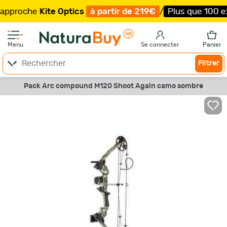
roche
Kite Optics
à partir de 219€
/
Plus que 100 exempl
Menu
Se connecter
Panier
Filtrer
Pack Arc compound M120 Shoot Again camo sombre