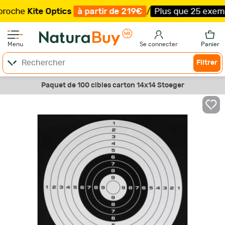
he
Kite Optics
à partir de 219€
/
Plus que 25 exemplaire
Menu
Se connecter
Panier
Filtrer
Paquet de 100 cibles carton 14x14 Stoeger