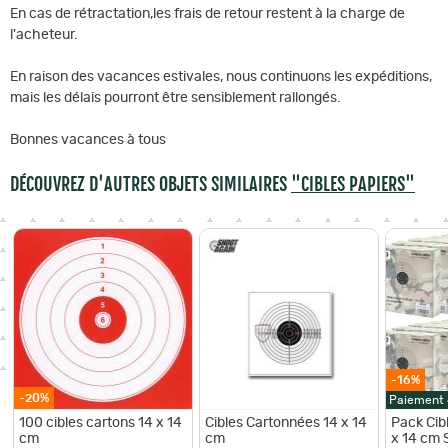
En cas de rétractation,les frais de retour restent à la charge de
l'acheteur.
En raison des vacances estivales, nous continuons les expéditions,
mais les délais pourront être sensiblement rallongés.
Bonnes vacances à tous
DÉCOUVREZ D'AUTRES OBJETS SIMILAIRES
"CIBLES PAPIERS"
-16%
-20%
Paiement
100 cibles cartons 14 x 14
Cibles Cartonnées 14 x 14
Pack Cib
cm
cm
x 14 cm 