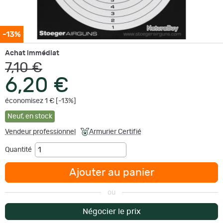
-13%
Achat immédiat
7,10 €
6,20 €
économisez 1 € [-13%]
Neuf
,
en stock
Vendeur professionnel
Armurier Certifié
Quantité
Ajouter au panier
ou
Négocier le prix