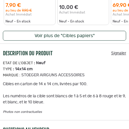
7,90 €
69,90 
10,00 €
au lieu de
9,90 €
au lieu de
Achat Immédiat
Achat Immédiat
Achat Im
Neuf - En stock
Neuf - En stock
Neuf - En
Voir plus de "Cibles papiers"
DESCRIPTION DU PRODUIT
Signaler
:
Neuf
ETAT DE L'OBJET
:
14x14 cm
TYPE
:
STOEGER AIRGUNS ACCESSOIRES
MARQUE
Cibles en carton de 14 x 14 cm, livrées par 100.
Les numéros de la cible sont blancs de 1 à 5 et de 6 à 8 rouge et le 9,
et blanc, et le 10 bleue.
Photos non contractuelles