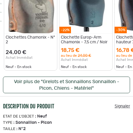
-22%
-30%
Clochettes Chamonix - N°
Clochette Europ-Arm
Clochett
2
Chamonix - 7,5 cm / Noir
hauteur 
18,75 €
16,78 
24,00 €
au lieu de
24,00 €
au lieu de
Achat Immédiat
Achat Immédiat
Achat Im
Neuf - En stock
Neuf - En stock
Neuf - En
Voir plus de "Grelots et Sonnaillons Sonnaillon -
Picon, Chiens - Matériel"
DESCRIPTION DU PRODUIT
Signaler
:
Neuf
ETAT DE L'OBJET
:
Sonnaillon - Picon
TYPE
:
N°2
TAILLE