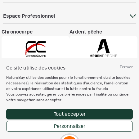
Espace Professionnel
Chronocarpe
Ardent pêche
Fermer
Ce site utilise des cookies
Informations légales
NaturaBuy utilise des cookies pour : le fonctionnement du site (cookies
Charte éthique
nécessaires), la réalisation des statistiques d'audience, l'amélioration
Mentions légales
de votre expérience utilisateur et la lutte contre la fraude.
Vous pouvez accepter, gérer vos préférences par finalité ou continuer
Règlement & Conditions d'utilisation
votre navigation sans accepter.
Politique de protection
des données personnelles
Tout accepter
Personnalisation des cookies
Personnaliser
Copyright © 2007-2026 NaturaBuy. Tous droits réservés. N°CNIL: 1239459.
Les marques commerciales mentionnées appartiennent à leurs propriétaires