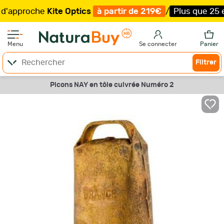
pproche
Kite Optics
à partir de 219€
/
Plus que 25 exemp
Menu
Se connecter
Panier
Filtrer
Picons NAY en tôle cuivrée Numéro 2