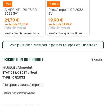
-19%
-1,80 €
AIMPOINT - PILES CR
Piles Aimpoint CR 2032 -
2032 3V*
3V
21,70 €
19,90 €
au lieu de
26,70 €
au lieu de
21,70 €
Achat Immédiat
Achat Immédiat
Neuf - Dernier exemplaire
Neuf - Plus que
3
articles
Voir plus de "Piles pour points rouges et lunettes"
DESCRIPTION DU PRODUIT
Signaler
:
Aimpoint
MARQUE
:
Neuf
ETAT DE L'OBJET
:
CR2032
TYPE
Piles pour viseurs Aimpoint
Photos non contractuelles