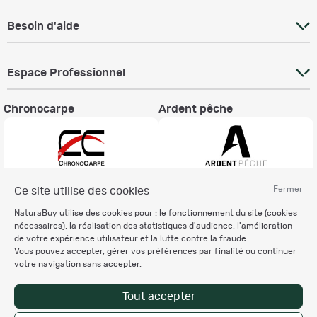
Besoin d'aide
Espace Professionnel
Chronocarpe
Ardent pêche
Fermer
Ce site utilise des cookies
Informations légales
NaturaBuy utilise des cookies pour : le fonctionnement du site (cookies
Charte éthique
nécessaires), la réalisation des statistiques d'audience, l'amélioration
Mentions légales
de votre expérience utilisateur et la lutte contre la fraude.
Vous pouvez accepter, gérer vos préférences par finalité ou continuer
Règlement & Conditions d'utilisation
votre navigation sans accepter.
Politique de protection
des données personnelles
Tout accepter
Personnalisation des cookies