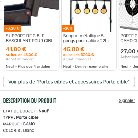
-3,20 €
-20%
SUPPORT DE CIBLE
Support métallique 5
PORTE C
BASCULANT POUR CIBLE
gongs pour calibre 22Lr
GAMO CI
REACTIVE
(018502
41,80 €
45,80 €
27,00
au lieu de
45,00 €
au lieu de
57,00 €
Achat Im
Achat Immédiat
Achat Immédiat
Neuf - Plus que
4
articles
Neuf - Dernier exemplaire
Neuf - De
Voir plus de "Portes cibles et accessoires Porte cible"
DESCRIPTION DU PRODUIT
Signaler
:
Neuf
ETAT DE L'OBJET
:
Porte cible
TYPE
:
GAMO
MARQUE
:
Blanc
COLORIS