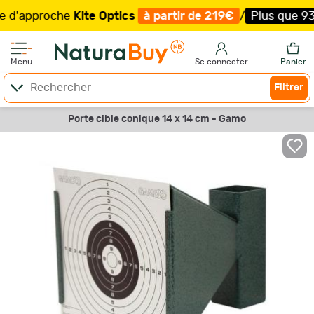
approche
Kite Optics
à partir de 219€
/
Plus que 93 exe
Menu
Se connecter
Panier
Filtrer
Porte cible conique 14 x 14 cm - Gamo