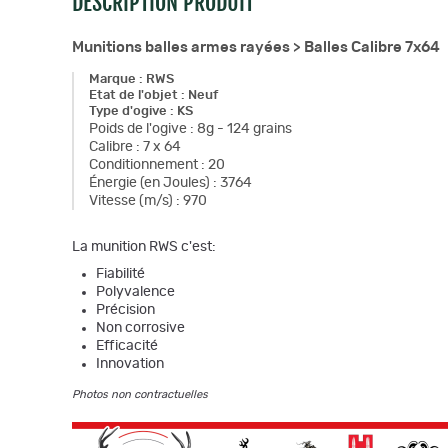
DESCRIPTION PRODUIT
Munitions balles armes rayées >
Balles Calibre 7x64
Marque
:
RWS
Etat de l'objet
:
Neuf
Type d'ogive
:
KS
Poids de l'ogive
:
8g - 124 grains
Calibre
:
7 x 64
Conditionnement
:
20
Énergie (en Joules)
:
3764
Vitesse (m/s)
:
970
La munition RWS c'est:
Fiabilité
Polyvalence
Précision
Non corrosive
Efficacité
Innovation
Photos non contractuelles