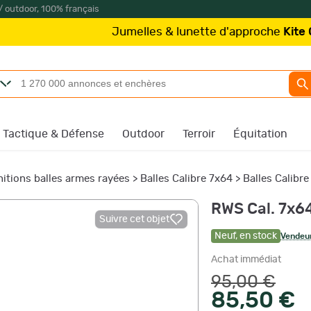
/ outdoor, 100% français
Jumelles & lunette d'approche
Kite Optics
à part
Tactique & Défense
Outdoor
Terroir
Équitation
itions balles armes rayées
>
Balles Calibre 7x64
>
Balles Calibr
RWS Cal. 7x6
Suivre cet objet
Neuf
,
en stock
Vendeur
Achat immédiat
95,00 €
85,50 €