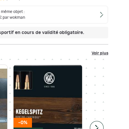
e même objet :
€ par wokman
portif en cours de validité obligatoire.
Voir plus
-0%