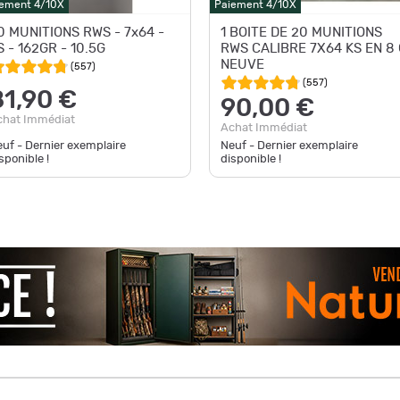
ement 4/10X
Paiement 4/10X
0 MUNITIONS RWS - 7x64 -
1 BOITE DE 20 MUNITIONS
S - 162GR - 10.5G
RWS CALIBRE 7X64 KS EN 8 G
NEUVE
(
557
)
(
557
)
81,90 €
90,00 €
chat Immédiat
Achat Immédiat
uf - Dernier exemplaire
Neuf - Dernier exemplaire
sponible !
disponible !