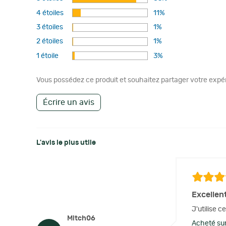
4 étoiles
11%
3 étoiles
1%
2 étoiles
1%
1 étoile
3%
Vous possédez ce produit et souhaitez partager votre expéri
Écrire un avis
L'avis le plus utile
Excellen
J'utilise 
Mitch06
Acheté sur