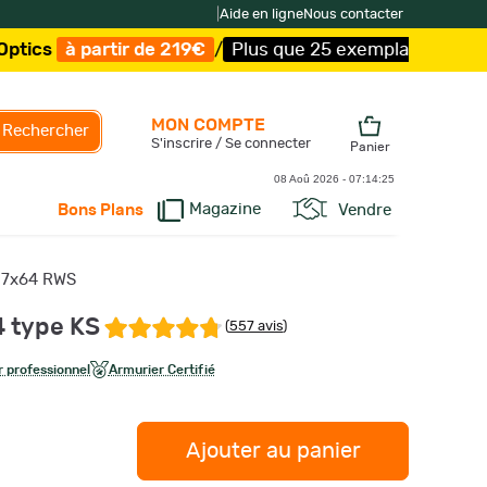
|
Aide en ligne
Nous contacter
ir de 219€
/
Plus que 25 exemplaires !
/
Livraison offert
MON COMPTE
Rechercher
S'inscrire / Se connecter
Panier
08 Aoû 2026 -
07:14:26
Magazine
Vendre
Bons Plans
e 7x64 RWS
4 type KS
(
557 avis
)
 professionnel
Armurier Certifié
Ajouter au panier