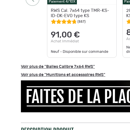
Paiement 4/10X
Pai
RWS Cal. 7x64 type TMR-KS-
2
ID-DK-EVO type KS
K
(
557
)
91,00 €
A
Achat Immédiat
Ne
Neuf - Disponible sur commande
di
Voir plus de "Balles Calibre 7x64 RWS"
Voir plus de "Munitions et accessoires RWS"