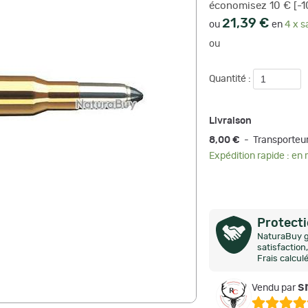
économisez 10 € [-1
21,39 €
ou
en
4 x s
ou
Quantité :
Livraison
8,00 €
- Transporteu
Expédition rapide : en
Protect
NaturaBuy g
satisfactio
Frais calcul
s
Vendu par