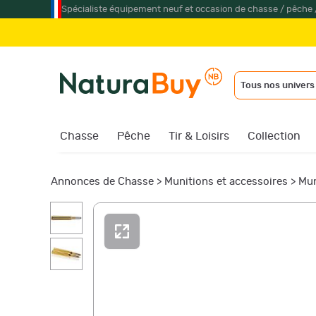
Spécialiste équipement neuf et occasion de chasse / pêche 
Tous nos univers
Chasse
Pêche
Tir & Loisirs
Collection
Annonces de Chasse
>
Munitions et accessoires
>
Mun