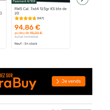
Paiement 4/10X
Paiement 4
RWS Cal. 7x64 123gr KS bte de
Munitio
20
10.5G K
(
557
)
94,86 €
89,0
au lieu de
95,00 €
Achat Im
Achat Immédiat
Neuf - En stock
Neuf - En