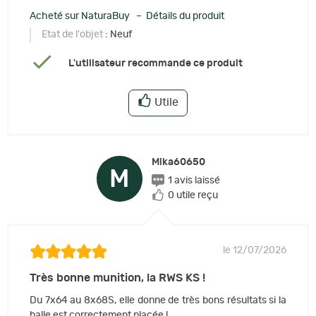
Acheté sur NaturaBuy – Détails du produit
Etat de l'objet
: Neuf
L'utilisateur recommande ce produit
Utile
Mika60650
M
1 avis laissé
0 utile reçu
le 12/07/2026
Très bonne munition, la RWS KS !
Du 7x64 au 8x68S, elle donne de très bons résultats si la
balle est correctement placée !