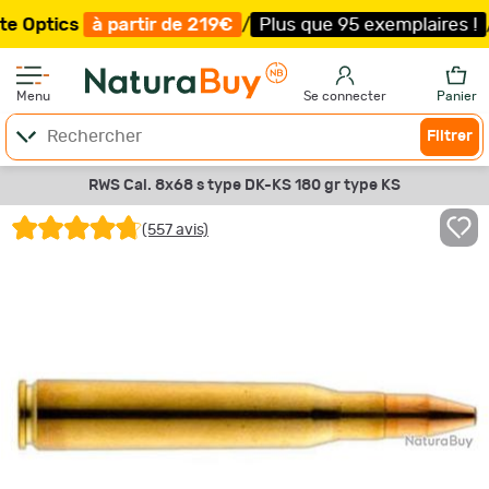
s
à partir de 219€
/
Plus que 95 exemplaires !
/
Livrais
Menu
Se connecter
Panier
Filtrer
RWS Cal. 8x68 s type DK-KS 180 gr type KS
(557 avis)