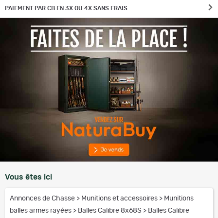
PAIEMENT PAR CB EN 3X OU 4X SANS FRAIS
Vous êtes ici
Annonces de Chasse
>
Munitions et accessoires
>
Munitions
balles armes rayées
>
Balles Calibre 8x68S
>
Balles Calibre