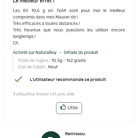
Le meilleur effet !
Les KS 10,5 g en 7x64 sont pour moi le meilleur
compromis dans mes Mauser 66 !
Très efficaces à toutes distances !
Très heureux que nous puissions les utiliser encore
longtemps !
Ch.
Acheté sur NaturaBuy – Détails du produit
Poids de l'ogive
: 10.5g - 162 grains
Etat de l'objet
: Neuf
L'utilisateur recommande ce produit
1
utilisateur trouve cet avis utile
Utile
Remissou