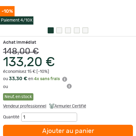
-10%
Paiement 4/10X
Achat immédiat
148,00 €
133,20 €
économisez 15 € [-10%]
33,30 €
ou
en
4x sans frais
ou
Neuf
,
en stock
Vendeur professionnel
Armurier Certifié
Quantité
Ajouter au panier