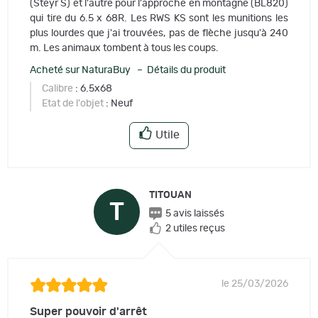
(Steyr S) et l'autre pour l'approche en montagne (BL820)
qui tire du 6.5 x 68R. Les RWS KS sont les munitions les
plus lourdes que j'ai trouvées, pas de flèche jusqu'à 240
m. Les animaux tombent à tous les coups.
Acheté sur NaturaBuy – Détails du produit
Calibre
: 6.5x68
Etat de l'objet
: Neuf
Utile
TITOUAN
T
5 avis laissés
2 utiles reçus
le 25/03/2026
Super pouvoir d'arrêt