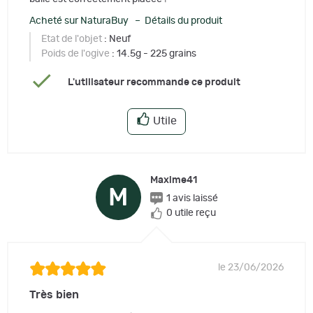
Acheté sur NaturaBuy – Détails du produit
Etat de l'objet
: Neuf
Poids de l'ogive
: 14.5g - 225 grains
L'utilisateur recommande ce produit
Utile
Maxime41
M
1 avis laissé
0 utile reçu
le 23/06/2026
Très bien