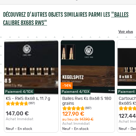
DÉCOUVREZ D'AUTRES OBJETS SIMILAIRES PARMI LES
"BALLES
CALIBRE 8X68S RWS"
Voir plus
-14%
Paiement 4/10X
Paiement 4/10X
Paiement
KS - RWS 8x68 s, 11.7 g
Balles Rws Ks 8x68 S 180
Cartouch
grains
8x68S KS
(557)
(557)
147,00 €
127,90 €
127,44
Achat Immédiat
au lieu de
147,90 €
Achat Im
Achat Immédiat
Neuf - En stock
Neuf - En stock
Neuf - De