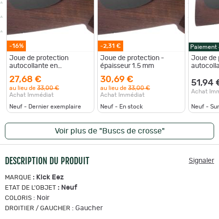
-16%
-2,31 €
Paiement
Joue de protection
Joue de protection -
Joue de 
autocollante en
épaisseur 1.5 mm
autocoll
sorbothane - Kick Eez
sorbotha
27,68 €
30,69 €
1,5mm
Joue de 
51,94 
au lieu de
33,00 €
au lieu de
33,00 €
épaisseu
Achat Im
Achat Immédiat
Achat Immédiat
Neuf - Dernier exemplaire
Neuf - En stock
Neuf - S
Voir plus de "Buscs de crosse"
DESCRIPTION DU PRODUIT
Signaler
:
Kick Eez
MARQUE
:
Neuf
ETAT DE L'OBJET
:
Noir
COLORIS
:
Gaucher
DROITIER / GAUCHER