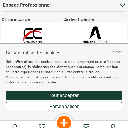
Espace Professionnel
Chronocarpe
Ardent pêche
Fermer
Ce site utilise des cookies
Informations légales
NaturaBuy utilise des cookies pour : le fonctionnement du site (cookies
Charte éthique
nécessaires), la réalisation des statistiques d'audience, l'amélioration
Mentions légales
de votre expérience utilisateur et la lutte contre la fraude.
Vous pouvez accepter, gérer vos préférences par finalité ou continuer
Règlement & Conditions d'utilisation
votre navigation sans accepter.
Politique de protection
des données personnelles
Tout accepter
Personnalisation des cookies
Personnaliser
Copyright © 2007-2026 NaturaBuy. Tous droits réservés. N°CNIL: 1239459.
Les marques commerciales mentionnées appartiennent à leurs propriétaires
respectifs in 0.061 s
Suggestions de recherche