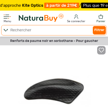
proche
Kite Optics
à partir de 219€
/
Plus que 19 exempl
Menu
Se connecter
Panier
Filtrer
Renforts de paume noir en sorbothane - Pour gaucher