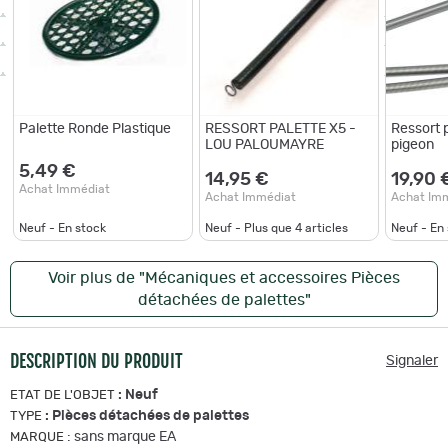
Palette Ronde Plastique
RESSORT PALETTE X5 -
Ressort 
LOU PALOUMAYRE
pigeon
5,49 €
14,95 €
19,90 
Achat Immédiat
Achat Immédiat
Achat Im
Neuf - En stock
Neuf - Plus que
4
articles
Neuf - En
Voir plus de "Mécaniques et accessoires Pièces
détachées de palettes"
DESCRIPTION DU PRODUIT
Signaler
:
Neuf
ETAT DE L'OBJET
:
Pièces détachées de palettes
TYPE
:
sans marque EA
MARQUE