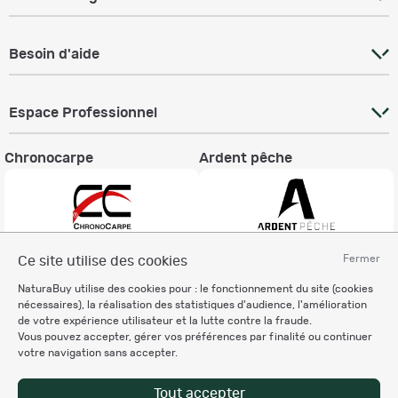
Besoin d'aide
Espace Professionnel
Chronocarpe
Ardent pêche
Fermer
Ce site utilise des cookies
Informations légales
NaturaBuy utilise des cookies pour : le fonctionnement du site (cookies
Charte éthique
nécessaires), la réalisation des statistiques d'audience, l'amélioration
Mentions légales
de votre expérience utilisateur et la lutte contre la fraude.
Vous pouvez accepter, gérer vos préférences par finalité ou continuer
Règlement & Conditions d'utilisation
votre navigation sans accepter.
Politique de protection
des données personnelles
Tout accepter
Personnalisation des cookies