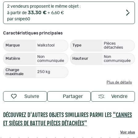
2 vendeurs proposent le même objet :
33,30 €
à partir de
+ 6,60 €
par snipe60
Caractéristiques principales
Pièces
Marque
Walkstool
Type
détachées
Non
Non
Matière
Hauteur
communiquée
communiquée
Charge
250 kg
maximale
Plus de détails
Suivre
Partager
Vendre
DÉCOUVREZ D'AUTRES OBJETS SIMILAIRES PARMI LES
"CANNES
ET SIÈGES DE BATTUE PIÈCES DÉTACHÉES"
Voir plus