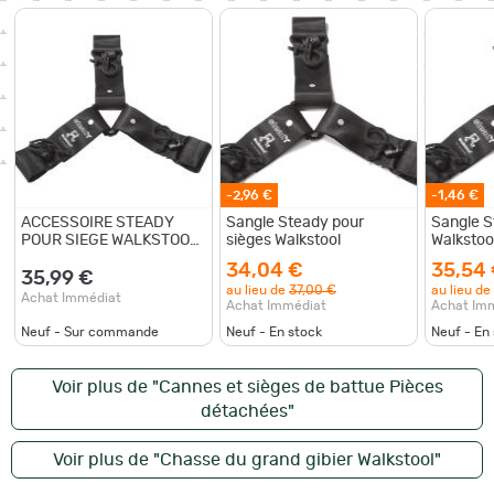
-2,96 €
-1,46 €
ACCESSOIRE STEADY
Sangle Steady pour
Sangle S
POUR SIEGE WALKSTOOL
sièges Walkstool
Walkstoo
COMFORT
34,04 €
35,54
35,99 €
au lieu de
37,00 €
au lieu de
Achat Immédiat
Achat Immédiat
Achat Im
Neuf - Sur commande
Neuf - En stock
Neuf - En
Voir plus de "Cannes et sièges de battue Pièces
détachées"
Voir plus de "Chasse du grand gibier Walkstool"