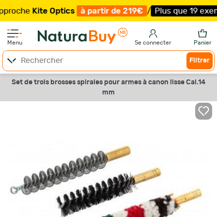
oche
Kite Optics
à partir de 219€
/
Plus que 19 exemplai
Menu
Se connecter
Panier
Filtrer
Set de trois brosses spirales pour armes à canon lisse Cal.14
mm