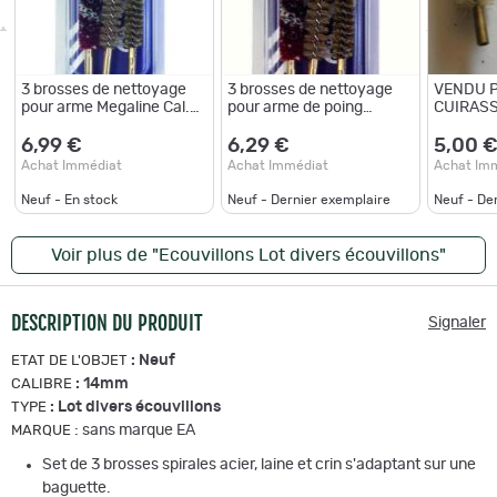
3 brosses de nettoyage
3 brosses de nettoyage
VENDU 
pour arme Megaline Cal.
pour arme de poing
CUIRASSI
14 mm
CALIBRE 14 mm
DE TROI
CALIBRE
6,99 €
6,29 €
5,00 
Achat Immédiat
Achat Immédiat
Achat Im
Neuf - En stock
Neuf - Dernier exemplaire
Neuf - De
Voir plus de "Ecouvillons Lot divers écouvillons"
DESCRIPTION DU PRODUIT
Signaler
:
Neuf
ETAT DE L'OBJET
:
14mm
CALIBRE
:
Lot divers écouvillons
TYPE
:
sans marque EA
MARQUE
Set de 3 brosses spirales acier, laine et crin s'adaptant sur une
baguette.