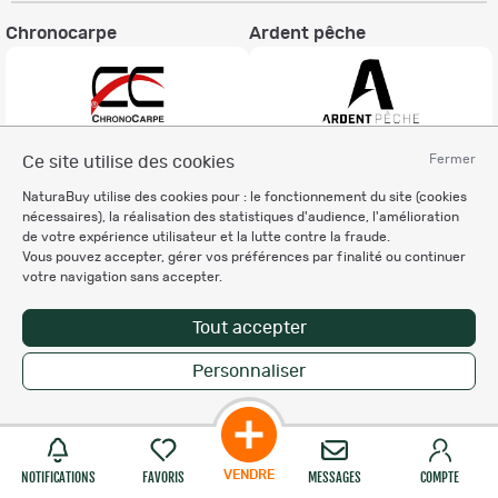
Chronocarpe
Ardent pêche
Fermer
Ce site utilise des cookies
Informations légales
NaturaBuy utilise des cookies pour : le fonctionnement du site (cookies
Charte éthique
nécessaires), la réalisation des statistiques d'audience, l'amélioration
Mentions légales
de votre expérience utilisateur et la lutte contre la fraude.
Vous pouvez accepter, gérer vos préférences par finalité ou continuer
Règlement & Conditions d'utilisation
votre navigation sans accepter.
Politique de protection
des données personnelles
Tout accepter
Personnalisation des cookies
Personnaliser
Copyright © 2007-2026 NaturaBuy. Tous droits réservés. N°CNIL: 1239459.
Les marques commerciales mentionnées appartiennent à leurs propriétaires
respectifs in 0.057 s
Suggestions de recherche
Site NaturaBuy classique
VENDRE
NOTIFICATIONS
FAVORIS
MESSAGES
COMPTE