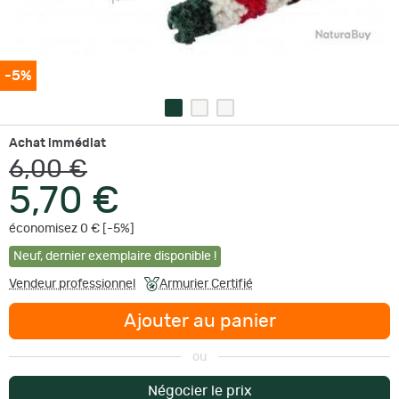
-5%
Achat immédiat
6,00 €
5,70 €
économisez 0 € [-5%]
Neuf
,
dernier exemplaire disponible !
Vendeur professionnel
Armurier Certifié
Ajouter au panier
ou
Négocier le prix