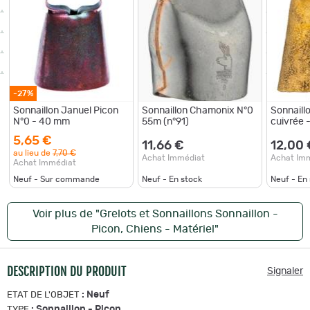
-27%
Sonnaillon Januel Picon
Sonnaillon Chamonix N°0
Sonnaillo
N°0 - 40 mm
55m (n°91)
cuivrée 
5,65 €
11,66 €
12,00 
au lieu de
7,70 €
Achat Immédiat
Achat Im
Achat Immédiat
Neuf - Sur commande
Neuf - En stock
Neuf - En
Voir plus de "Grelots et Sonnaillons Sonnaillon -
Picon, Chiens - Matériel"
DESCRIPTION DU PRODUIT
Signaler
:
Neuf
ETAT DE L'OBJET
:
Sonnaillon - Picon
TYPE