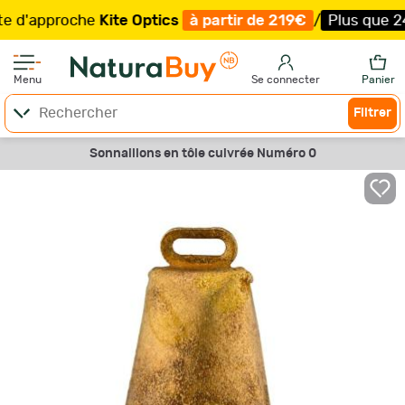
'approche
Kite Optics
à partir de 219€
/
Plus que 24 exe
Menu
Se connecter
Panier
Filtrer
Sonnaillons en tôle cuivrée Numéro 0