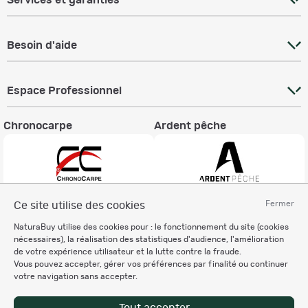
Services et garanties
Besoin d'aide
Espace Professionnel
Chronocarpe
Ardent pêche
Fermer
Ce site utilise des cookies
Informations légales
NaturaBuy utilise des cookies pour : le fonctionnement du site (cookies
Charte éthique
nécessaires), la réalisation des statistiques d'audience, l'amélioration
Mentions légales
de votre expérience utilisateur et la lutte contre la fraude.
Vous pouvez accepter, gérer vos préférences par finalité ou continuer
Règlement & Conditions d'utilisation
votre navigation sans accepter.
Politique de protection
des données personnelles