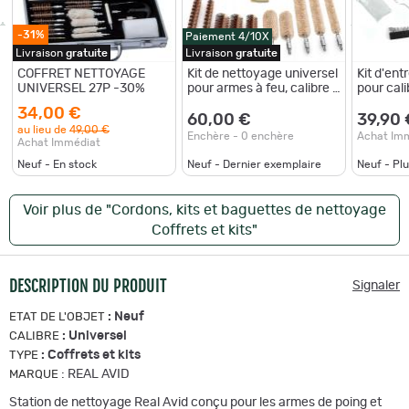
-31%
Paiement 4/10X
Livraison
gratuite
Livraison
gratuite
COFFRET NETTOYAGE
Kit de nettoyage universel
Kit d'ent
UNIVERSEL 27P -30%
pour armes à feu, calibre 9
pour cali
mm/.22/.38/.40/.45 ACP
34,00 €
60,00 €
39,90 
au lieu de
49,00 €
Enchère - 0 enchère
Achat Im
Achat Immédiat
Neuf - En stock
Neuf - Dernier exemplaire
Neuf - Pl
Voir plus de "Cordons, kits et baguettes de nettoyage
Coffrets et kits"
DESCRIPTION DU PRODUIT
Signaler
:
Neuf
ETAT DE L'OBJET
:
Universel
CALIBRE
:
Coffrets et kits
TYPE
:
REAL AVID
MARQUE
Station de nettoyage Real Avid conçu pour les armes de poing et