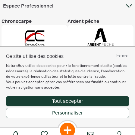
Espace Professionnel
Chronocarpe
Ardent pêche
Fermer
Ce site utilise des cookies
Informations légales
NaturaBuy utilise des cookies pour : le fonctionnement du site (cookies
Charte éthique
nécessaires), la réalisation des statistiques d'audience, l'amélioration
Mentions légales
de votre expérience utilisateur et la lutte contre la fraude.
Vous pouvez accepter, gérer vos préférences par finalité ou continuer
Règlement & Conditions d'utilisation
votre navigation sans accepter.
Politique de protection
des données personnelles
Tout accepter
Personnalisation des cookies
Personnaliser
Copyright © 2007-2026 NaturaBuy. Tous droits réservés. N°CNIL: 1239459.
Les marques commerciales mentionnées appartiennent à leurs propriétaires
respectifs in 0.046 s
Suggestions de recherche