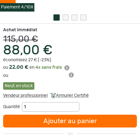
Paiement 4/10X
Achat immédiat
115,00 €
88,00 €
économisez 27 € [-23%]
22,00 €
ou
en
4x sans frais
ou
Neuf
,
en stock
Vendeur professionnel
Armurier Certifié
Quantité
Ajouter au panier
ou