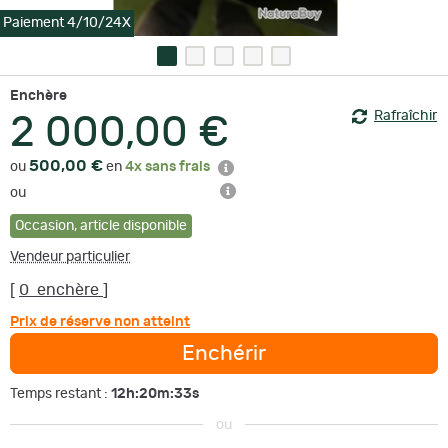
Paiement 4/10/24X
Enchère
Rafraîchir
2 000,00 €
500,00 €
ou
en
4x sans frais
ou
Occasion
,
article disponible
Vendeur particulier
[
0
enchère
]
Prix de réserve non atteint
Enchérir
12h:20m:33s
Temps restant :
ou