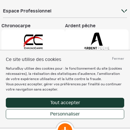
Espace Professionnel
Chronocarpe
Ardent pêche
Fermer
Ce site utilise des cookies
Informations légales
NaturaBuy utilise des cookies pour : le fonctionnement du site (cookies
Charte éthique
nécessaires), la réalisation des statistiques d'audience, l'amélioration
Mentions légales
de votre expérience utilisateur et la lutte contre la fraude.
Vous pouvez accepter, gérer vos préférences par finalité ou continuer
Règlement & Conditions d'utilisation
votre navigation sans accepter.
Politique de protection
des données personnelles
Tout accepter
Personnalisation des cookies
Personnaliser
Copyright © 2007-2026 NaturaBuy. Tous droits réservés. N°CNIL: 1239459.
Les marques commerciales mentionnées appartiennent à leurs propriétaires
respectifs in 0.037 s