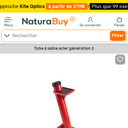
oche
Kite Optics
à partir de 219€
/
Plus que 99 exemplai
Menu
Se connecter
Panier
Filtrer
Tube à sable acier génération 2