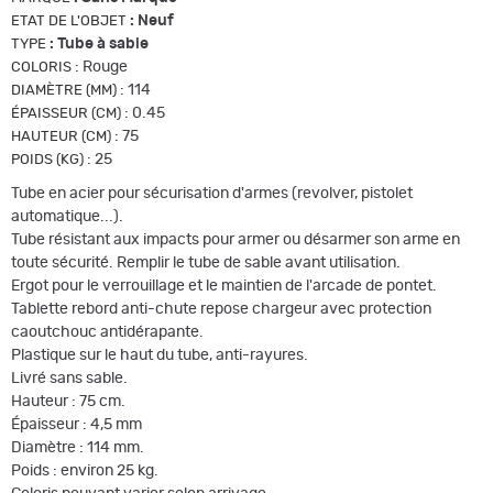
:
Neuf
ETAT DE L'OBJET
:
Tube à sable
TYPE
:
Rouge
COLORIS
:
114
DIAMÈTRE (MM)
:
0.45
ÉPAISSEUR (CM)
:
75
HAUTEUR (CM)
:
25
POIDS (KG)
Tube en acier pour sécurisation d'armes (revolver, pistolet
automatique...).
Tube résistant aux impacts pour armer ou désarmer son arme en
toute sécurité. Remplir le tube de sable avant utilisation.
Ergot pour le verrouillage et le maintien de l'arcade de pontet.
Tablette rebord anti-chute repose chargeur avec protection
caoutchouc antidérapante.
Plastique sur le haut du tube, anti-rayures.
Livré sans sable.
Hauteur : 75 cm.
Épaisseur : 4,5 mm
Diamètre : 114 mm.
Poids : environ 25 kg.