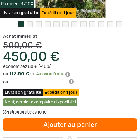
Paiement 4/10X
Livraison
gratuite
Expédition
1 jour
Achat immédiat
500,00 €
450,00 €
économisez 50 € [-10%]
112,50 €
ou
en
4x sans frais
ou
Livraison
gratuite
Expédition
1 jour
Neuf
,
dernier exemplaire disponible !
Vendeur professionnel
Ajouter au panier
ou