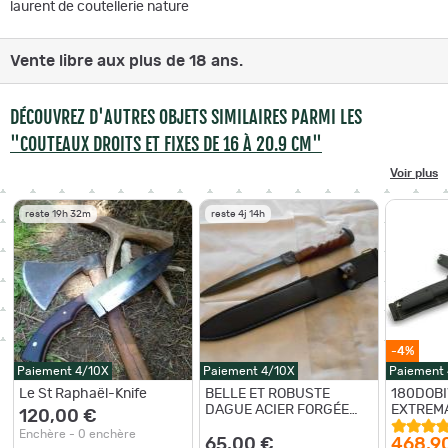
laurent de coutellerie nature
Vente libre aux plus de 18 ans.
DÉCOUVREZ D'AUTRES OBJETS SIMILAIRES PARMI LES
"COUTEAUX DROITS ET FIXES DE 16 À 20.9 CM"
Voir plus
reste 19h 32m
reste 4j 14h
-4%
Paiement 4/10X
Paiement 4/10X
Paiement
Le St Raphaël-Knife
BELLE ET ROBUSTE
180DOBI
DAGUE ACIER FORGÉE
EXTREMA
120,00 €
INDESTRUCTIBLE (
Doberman
Enchère - 0 enchère
artisanale )
65,00 €
468,9