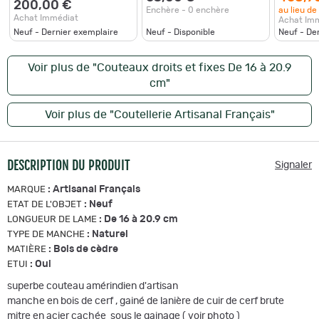
200,00 €
Enchère - 0 enchère
au lieu de
Achat Immédiat
Achat Im
Neuf - Dernier exemplaire
Neuf - Disponible
Neuf - De
Voir plus de "Couteaux droits et fixes De 16 à 20.9
cm"
Voir plus de "Coutellerie Artisanal Français"
DESCRIPTION DU PRODUIT
Signaler
:
Artisanal Français
MARQUE
:
Neuf
ETAT DE L'OBJET
:
De 16 à 20.9 cm
LONGUEUR DE LAME
:
Naturel
TYPE DE MANCHE
:
Bois de cèdre
MATIÈRE
:
Oui
ETUI
superbe couteau amérindien d'artisan
manche en bois de cerf , gainé de lanière de cuir de cerf brute
mitre en acier cachée sous le gainage ( voir photo )