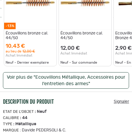
-13%
Écouvillons bronze cal.
Écouvillons bronze cal.
Ecouvill
44/50
44/50
Bronze 
10,43 €
12,00 €
2,90 €
au lieu de
12,00 €
Achat Immédiat
Achat Im
Achat Immédiat
Neuf - Dernier exemplaire
Neuf - Sur commande
Neuf - En
Voir plus de "Ecouvillons Métallique, Accessoires pour
l'entretien des armes"
DESCRIPTION DU PRODUIT
Signaler
:
Neuf
ETAT DE L'OBJET
:
44
CALIBRE
:
Métallique
TYPE
:
Davide PEDERSOLI & C.
MARQUE