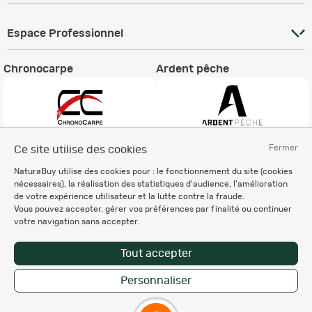
Espace Professionnel
Chronocarpe
Ardent pêche
Fermer
Ce site utilise des cookies
Informations légales
NaturaBuy utilise des cookies pour : le fonctionnement du site (cookies
Charte éthique
nécessaires), la réalisation des statistiques d'audience, l'amélioration
Mentions légales
de votre expérience utilisateur et la lutte contre la fraude.
Vous pouvez accepter, gérer vos préférences par finalité ou continuer
Règlement & Conditions d'utilisation
votre navigation sans accepter.
Politique de protection
des données personnelles
Tout accepter
Personnalisation des cookies
Personnaliser
Copyright © 2007-2026 NaturaBuy. Tous droits réservés. N°CNIL: 1239459.
Les marques commerciales mentionnées appartiennent à leurs propriétaires