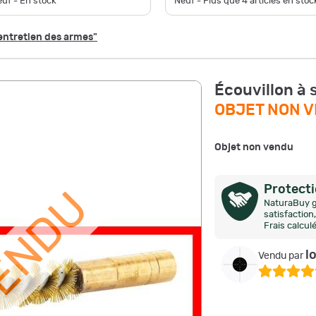
uf - En stock
Neuf - Plus que
4
articles en stock
'entretien des armes"
Écouvillon à 
OBJET NON 
Objet non vendu
Protect
VENDU
NaturaBuy g
satisfactio
Frais calcul
l
Vendu par