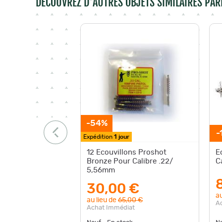
DÉCOUVREZ D'AUTRES OBJETS SIMILAIRES PAR
-54%
-
Expédition
1 jour
12 Ecouvillons Proshot
E
Bronze Pour Calibre .22/
C
5,56mm
30,00 €
au
au lieu de
65,00 €
A
Achat Immédiat