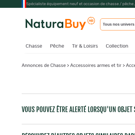
Spécialiste équipement neuf et occasion de chasse / pêche 
Tous nos univers
Chasse
Pêche
Tir & Loisirs
Collection
Annonces de Chasse
>
Accessoires armes et tir
>
Acce
VOUS POUVEZ ÊTRE ALERTÉ LORSQU'UN OBJET S