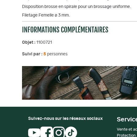
Disposition brosse en spirale pour un brossage uniforme.
Filetage Femelle ø 3 mm.
INFORMATIONS COMPLÉMENTAIRES
Objet :
1100721
Suivi par :
5
personnes
Suivez-nous sur les réseaux sociaux
Servic
Vente et ac
Protection