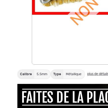
plus de détail
Calibre
5.5mm
Type
Métallique