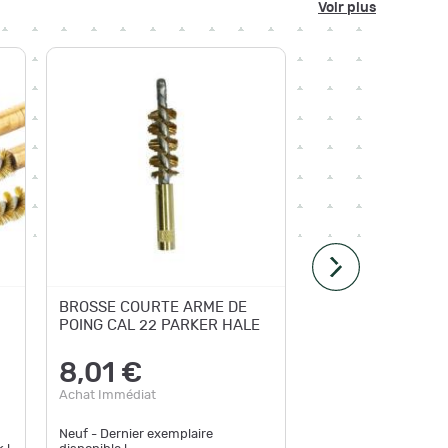
Voir plus
BROSSE COURTE ARME DE
Ecouvill
POING CAL 22 PARKER HALE
Cal. 22
Précis -
Efficaci
8,01 €
10,5
Achat Immédiat
Achat Im
Neuf - Dernier exemplaire