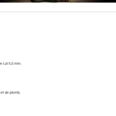
s
 cal 5,5 mm.
 et de plomb.