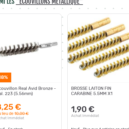
MI LES
"ECOUVILLONS MÉTALLIQUE"
18%
couvillon Real Avid Bronze -
BROSSE LAITON FIN
al. 223 (5.56mm)
CARABINE 5.5MM X1
8,25 €
1,90 €
 lieu de
10,00 €
Achat Immédiat
chat Immédiat