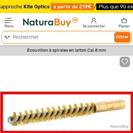
roche
Kite Optics
à partir de 219€
/
Plus que 90 exempla
Menu
Se connecter
Panier
Filtrer
Écouvillon à spirales en laiton Cal.8 mm