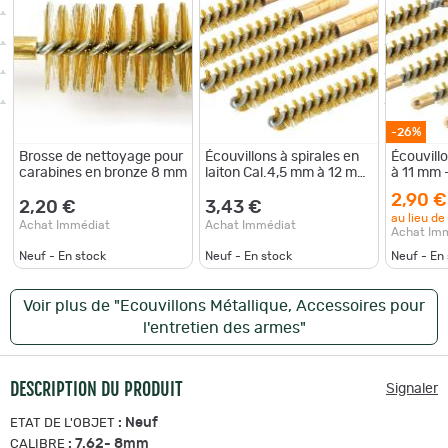
-26%
Brosse de nettoyage pour
Écouvillons à spirales en
Écouvillo
carabines en bronze 8 mm
laiton Cal.4,5 mm à 12 mm
à 11 mm 
8 mm 06, 5
2,90 €
2,20 €
3,43 €
au lieu de
Achat Immédiat
Achat Immédiat
Achat Im
Neuf - En stock
Neuf - En stock
Neuf - En
Voir plus de "Ecouvillons Métallique, Accessoires pour
l'entretien des armes"
DESCRIPTION DU PRODUIT
Signaler
:
Neuf
ETAT DE L'OBJET
:
7.62- 8mm
CALIBRE