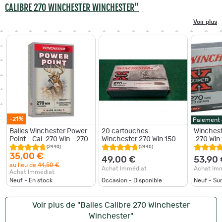
CALIBRE 270 WINCHESTER WINCHESTER"
Voir plus
-21%
Paiement
Balles Winchester Power
20 cartouches
Winchest
Point - Cal. 270 Win - 270
Winchester 270 Win 150
.270 Win 
win / 150 / Par 1
grains
150 gr / 
(2440)
(2440)
35,00 €
49,00 €
53,90
au lieu de
44,50 €
Achat Immédiat
Achat Im
Achat Immédiat
Neuf - En stock
Occasion - Disponible
Neuf - S
Voir plus de "Balles Calibre 270 Winchester
Winchester"