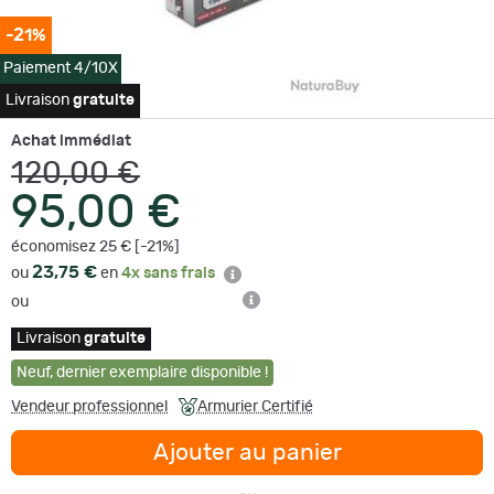
-21%
Paiement 4/10X
Livraison
gratuite
Achat immédiat
120,00 €
95,00 €
économisez 25 € [-21%]
23,75 €
ou
en
4x sans frais
ou
Livraison
gratuite
Neuf
,
dernier exemplaire disponible !
Vendeur professionnel
Armurier Certifié
Ajouter au panier