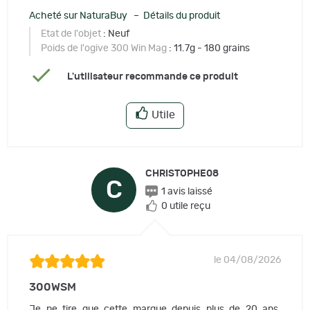
Acheté sur NaturaBuy – Détails du produit
Etat de l'objet
: Neuf
Poids de l'ogive 300 Win Mag
: 11.7g - 180 grains
L'utilisateur recommande ce produit
Utile
CHRISTOPHE08
C
1 avis laissé
0 utile reçu
le 04/08/2026
300WSM
Je ne tire que cette marque depuis plus de 20 ans.