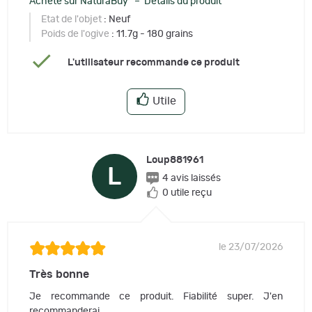
Acheté sur NaturaBuy – Détails du produit
Etat de l'objet
: Neuf
Poids de l'ogive
: 11.7g - 180 grains
L'utilisateur recommande ce produit
Utile
Loup881961
L
4 avis laissés
0 utile reçu
le 23/07/2026
Très bonne
Je recommande ce produit. Fiabilité super. J'en
recommanderai.