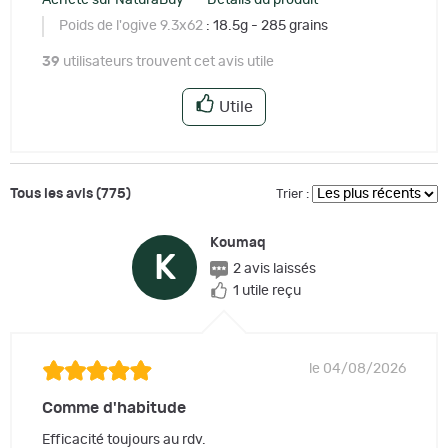
Acheté sur NaturaBuy – Détails du produit
Poids de l'ogive 9.3x62
: 18.5g - 285 grains
39
utilisateurs trouvent cet avis utile
Utile
Tous les avis (775)
Trier :
Koumaq
K
2 avis laissés
1 utile reçu
le 04/08/2026
Comme d'habitude
Efficacité toujours au rdv.