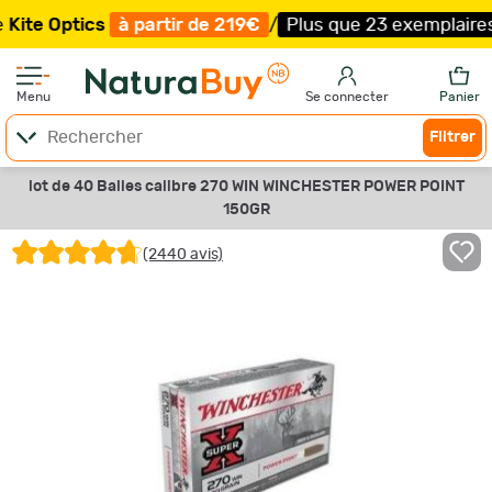
ics
à partir de 219€
/
Plus que 23 exemplaires !
/
Livrai
Menu
Se connecter
Panier
Filtrer
lot de 40 Balles calibre 270 WIN WINCHESTER POWER POINT
150GR
(2440 avis)