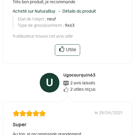
Très bon produit, je recommande
Acheté sur NaturaBuy – Détails du produit
Etat de l'objet
: neuf
Type de grossissement
: 9x63
1
utilisateur trouve cet avis utile
Utile
Ugocourquin63
U
2 avis laissés
2 utiles reçus
le 29/04/2021
Super
Au top, je recommande grandement