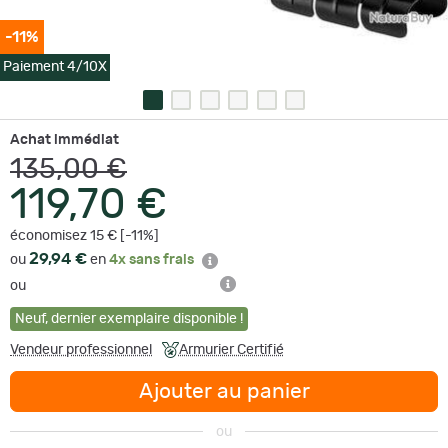
-11%
Paiement 4/10X
Achat immédiat
135,00 €
119,70 €
économisez 15 € [-11%]
29,94 €
ou
en
4x sans frais
ou
Neuf
,
dernier exemplaire disponible !
Vendeur professionnel
Armurier Certifié
Ajouter au panier
ou