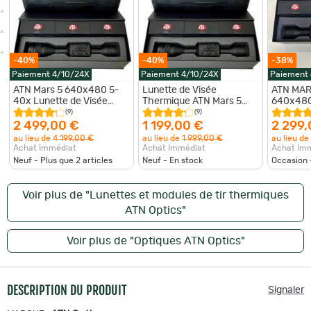
-40%
-40%
-38%
Paiement 4/10/24X
Paiement 4/10/24X
Paiement
ATN Mars 5 640x480 5-
Lunette de Visée
ATN MAR
40x Lunette de Visée
Thermique ATN Mars 5
640x480
Thermique Smart HD
320x240 5-20x Smart HD
Thermiq
(9)
(9)
Calculateur Balistique
calculateur balistique
Télémètr
2 499,00 €
1 199,00 €
2 299,
NEUF
NEUF
Occasio
au lieu de
4 199,00 €
au lieu de
1 999,00 €
au lieu de
Achat Immédiat
Achat Immédiat
Achat Im
Neuf - Plus que
2
articles
Neuf - En stock
Occasion 
Voir plus de "Lunettes et modules de tir thermiques
ATN Optics"
Voir plus de "Optiques ATN Optics"
DESCRIPTION DU PRODUIT
Signaler