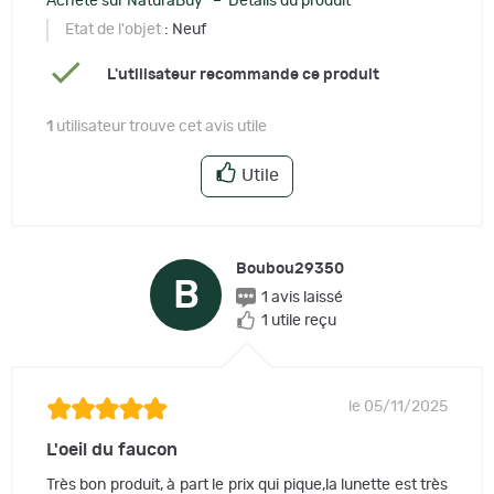
Acheté sur NaturaBuy – Détails du produit
Etat de l'objet
: Neuf
L'utilisateur recommande ce produit
1
utilisateur trouve cet avis utile
Utile
Boubou29350
B
1 avis laissé
1 utile reçu
le 05/11/2025
L'oeil du faucon
Très bon produit, à part le prix qui pique,la lunette est très