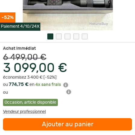
-52%
Paiement 4/10/24X
Achat immédiat
6 499,00 €
3 099,00 €
économisez 3 400 € [-52%]
774,75 €
ou
en
4x sans frais
ou
Occasion
,
article disponible
Vendeur professionnel
Ajouter au panier