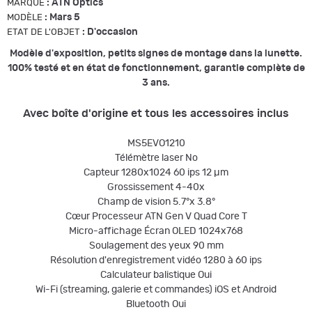
:
ATN Optics
MARQUE
:
Mars 5
MODÈLE
:
D'occasion
ETAT DE L'OBJET
Modèle d'exposition, petits signes de montage dans la lunette.
100% testé et en état de fonctionnement, garantie complète de
3 ans.
Avec boîte d'origine et tous les accessoires inclus
MS5EVO1210
Télémètre laser No
Capteur 1280x1024 60 ips 12 µm
Grossissement 4-40x
Champ de vision 5.7°x 3.8°
Cœur Processeur ATN Gen V Quad Core T
Micro-affichage Écran OLED 1024x768
Soulagement des yeux 90 mm
Résolution d'enregistrement vidéo 1280 à 60 ips
Calculateur balistique Oui
Wi-Fi (streaming, galerie et commandes) iOS et Android
Bluetooth Oui