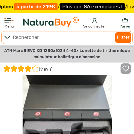
à partir de 219€
/
Plus que 86 exemplaires !
/
Livraison 
Menu
Se connecter
Panier
Filtrer
ATN Mars 5 EVO XD 1280x1024 4-40x Lunette de tir thermique
calculateur balistique d'occasion
(9 avis)