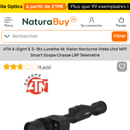
cs
à partir de 219€
/
Plus que 99 exemplaires !
/
Livrai
Menu
Se connecter
Panier
Filtrer
ATN X-Sight 5 3-15x Lunette 4k Vision Nocturne Vidéo Uhd WiFi
Smart Scope Chasse LRF Telemetre
(4 avis)