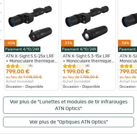
-45%
-33%
-38%
Paiement 4/10/24X
Paiement 4/10/24X
Paiement
ATN X-Sight 5 5-25x LRF
ATN X-Sight 5 3-15x LRF
ATN X-Si
+ Monoculaire thermique
+ Monoculaire thermique
Monocula
BlazeSeeker 207 Pack
BlazeTrek 319 Pack Vision
BlazeSee
(4)
(4)
Vision Nocturne Haut de
Nocturne Haut de Gamme
Vision N
799,00 €
1 199,00 €
799,0
Gamme
Gamme
au lieu de
1 448,00 €
au lieu de
1 798,00 €
au lieu de
Achat Immédiat
Achat Immédiat
Achat Im
Occasion - Disponible
Occasion - Disponible
Occasion 
Voir plus de "Lunettes et modules de tir infrarouges
ATN Optics"
Voir plus de "Optiques ATN Optics"