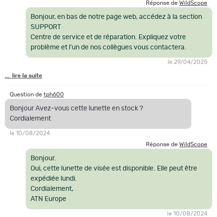
Réponse de
WildScope
Indice d'étanchéité/IP Résistant aux intempéries
Bonjour, en bas de notre page web, accédez à la section
Température de fonctionnement -20°F à +120°F / -28°C à 48°C
SUPPORT
Dimensions 13,3" x 2,2" x 2,1" / 337 x 56 x 54 mm
Centre de service et de réparation. Expliquez votre
Poids 1,87 lb / 0,85 kg
problème et l'un de nos collègues vous contactera.
Garantie 2 ans
le 29/04/2025
... lire la suite
ACCESSOIRES INCLUS
Lingettes de nettoyage pour lentilles oculaires
Question de
tph600
Lentille
Bonjour Avez-vous cette lunette en stock ?
Cordialement
Capuchon pare-soleil
Protecteur de câble USB-C
le 10/08/2024
Réponse de
WildScope
POUR
IR850
Bonjour.
Oui, cette lunette de visée est disponible. Elle peut être
Anneaux standard pour lunette
expédiée lundi.
Capuchon à dégagement rapide
Cordialement,
ATN Europe
le 10/08/2024