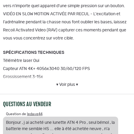
vers n'importe quel appareil d'une simple pression sur un bouton.
VIDÉO EN SLOW MOTION ACTIVÉE PAR RECUL - L'excitation et
l'adrénaline pendant la chasse nous font oublier les bases, laissez
Recoil Activated Video (RAV) capturer ces moments pendant que
vous vous concentrez sur votre cible.
SPÉCIFICATIONS TECHNIQUES
Télémètre laser Oui
Capteur ATN 4K+ 4056x3040 30/60/120 FPS
Grossissement 3-15x
▾ Voir plus ▾
Champ de vision 9° (15,7 m / 100 m)
Noyau ATN Gen V Quad Core
Micro-écran 1280x960
QUESTIONS AU VENDEUR
Dégagement oculaire 90 mm
Question de
ledave44
Résolution d'enregistrement vidéo Jusqu'à 4K UHD
Bonjour , j ai acheté une lunette ATN 4 Pro , seul bémol , la
(30/60/120/240 images par seconde)
batterie me semble HS ... elle à été achetée neuve , n'a
Calculateur balistique Oui