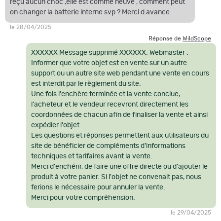
reçu aucun choc ,elle est comme neuve , comment peut
WiFi (Streaming, Galerie et Contrôles) iOS, Android
on changer la batterie interne svp ? Merci d avance
Bluetooth Oui
le 28/04/2025
Gyroscope 3D Oui
Réponse de
WildScope
Accéléromètre 3D Oui
XXXXXX Message supprimé XXXXXX. Webmaster :
Informer que votre objet est en vente sur un autre
RAV (Vidéo Activée par Recul) Oui
support ou un autre site web pendant une vente en cours
Compas électronique Oui
est interdit par le règlement du site.
Zoom fluide Oui
Une fois l'enchère terminée et la vente conclue,
l'acheteur et le vendeur recevront directement les
Radar Oui
coordonnées de chacun afin de finaliser la vente et ainsi
Réticules Multiples Modèles et Options de Couleurs, Réticules
expédier l'objet.
Personnalisés
Les questions et réponses permettent aux utilisateurs du
Éditeur de Réticules Oui
site de bénéficier de compléments d'informations
techniques et tarifaires avant la vente.
Microphone Oui
Merci d'enchérir, de faire une offre directe ou d'ajouter le
Carte MicroSD 4 à 64 Go (Classe V30)
produit à votre panier. Si l'objet ne convenait pas, nous
USB, Type C Oui
ferions le nécessaire pour annuler la vente.
Merci pour votre compréhension.
Montage Anneau Standard de 30 mm (inclus)
Autonomie de la batterie (Li-ion) Jusqu'à 14 heures
le 29/04/2025