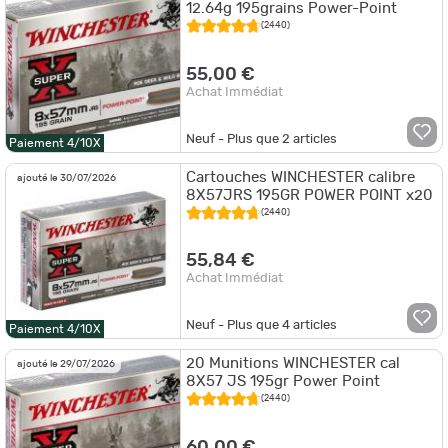
12.64g 195grains Power-Point
(2440)
55,00 €
Achat Immédiat
Neuf - Plus que
2
articles
Paiement 4/10X
Cartouches WINCHESTER calibre
ajouté le 30/07/2026
8X57JRS 195GR POWER POINT x20
(2440)
55,84 €
Achat Immédiat
Neuf - Plus que
4
articles
Paiement 4/10X
20 Munitions WINCHESTER cal
ajouté le 29/07/2026
8X57 JS 195gr Power Point
(2440)
60,00 €