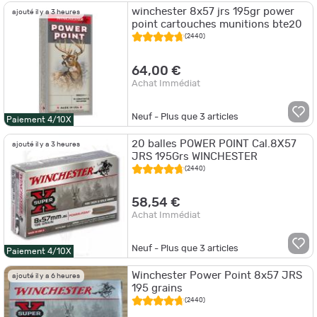
winchester 8x57 jrs 195gr power
ajouté il y a 3 heures
point cartouches munitions bte20
(2440)
64,00 €
Achat Immédiat
Neuf - Plus que
3
articles
Paiement 4/10X
20 balles POWER POINT Cal.8X57
ajouté il y a 3 heures
JRS 195Grs WINCHESTER
(2440)
58,54 €
Achat Immédiat
Neuf - Plus que
3
articles
Paiement 4/10X
Winchester Power Point 8x57 JRS
ajouté il y a 6 heures
195 grains
(2440)