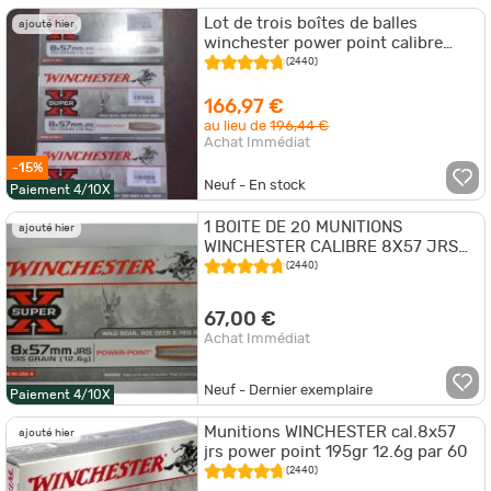
Lot de trois boîtes de balles
ajouté hier
winchester power point calibre
8x57jrs 195 grains 12.6g
(2440)
166,97 €
au lieu de
196,44 €
Achat Immédiat
-15%
Neuf - En stock
Paiement 4/10X
1 BOITE DE 20 MUNITIONS
ajouté hier
WINCHESTER CALIBRE 8X57 JRS
196 GR/12.7 G POWERPOINT NEUVE
(2440)
67,00 €
Achat Immédiat
Neuf - Dernier exemplaire
Paiement 4/10X
Munitions WINCHESTER cal.8x57
ajouté hier
jrs power point 195gr 12.6g par 60
(2440)