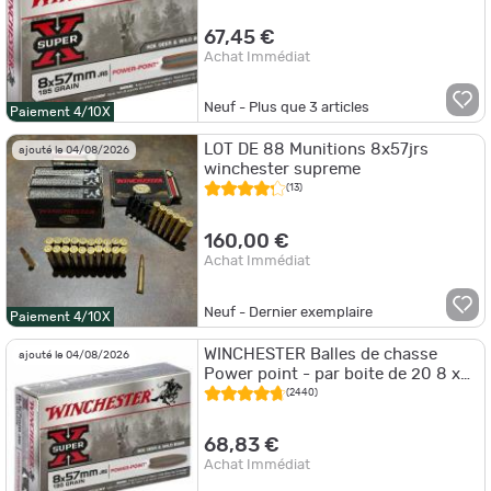
67,45 €
Achat Immédiat
Neuf - Plus que
3
articles
Paiement 4/10X
LOT DE 88 Munitions 8x57jrs
ajouté le 04/08/2026
winchester supreme
(13)
160,00 €
Achat Immédiat
Neuf - Dernier exemplaire
Paiement 4/10X
WINCHESTER Balles de chasse
ajouté le 04/08/2026
Power point - par boite de 20 8 x
57 JRS 195Gr
(2440)
68,83 €
Achat Immédiat