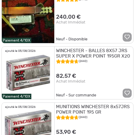
240,00 €
Achat Immédiat
Neuf - Disponible
Paiement 4/10X
WINCHESTER - BALLES 8X57 JRS
ajouté le 05/08/2026
SUPER X POWER POINT 195GR X20
(2440)
82,57 €
Achat Immédiat
Neuf - Sur commande
Paiement 4/10X
MUNITIONS WINCHESTER 8x57JRS
ajouté le 05/08/2026
POWER POINT 195 GR
(2440)
53,90 €