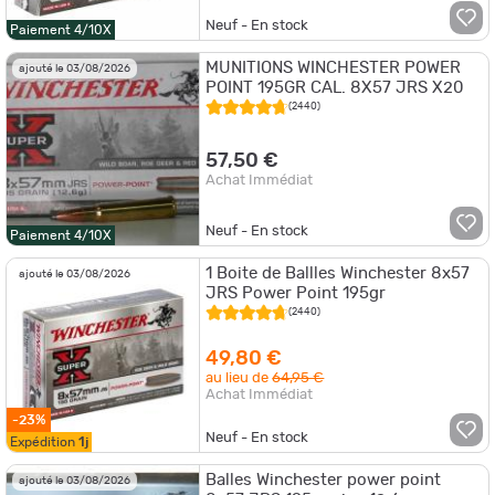
Neuf - En stock
Paiement 4/10X
MUNITIONS WINCHESTER POWER
ajouté le 03/08/2026
POINT 195GR CAL. 8X57 JRS X20
(2440)
57,50 €
Achat Immédiat
Neuf - En stock
Paiement 4/10X
1 Boite de Ballles Winchester 8x57
ajouté le 03/08/2026
JRS Power Point 195gr
(2440)
49,80 €
au lieu de
64,95 €
Achat Immédiat
-23%
Neuf - En stock
Expédition
1j
Balles Winchester power point
ajouté le 03/08/2026