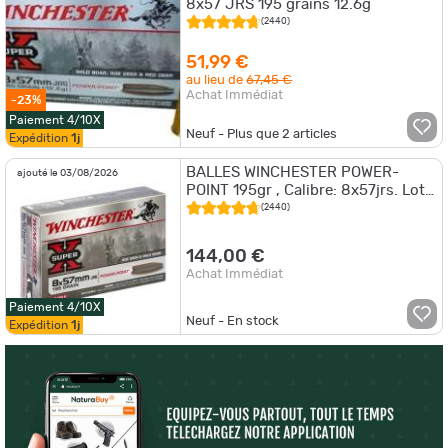
8x57 JRS 195 grains 12.6g
(2440)
51,99 €
au lieu de
67,45 €
Achat Immédiat
-23%
Paiement 4/10X
Neuf - Plus que
2
articles
Expédition
1j
BALLES WINCHESTER POWER-
ajouté le 03/08/2026
POINT 195gr , Calibre: 8x57jrs. Lot
de 40 cartouches. !!
(2440)
144,00 €
Achat Immédiat
Paiement 4/10X
Neuf - En stock
Expédition
1j