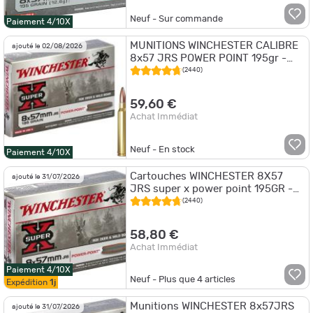
Neuf - Sur commande
Paiement 4/10X
MUNITIONS WINCHESTER CALIBRE
ajouté le 02/08/2026
8x57 JRS POWER POINT 195gr -
12.6g x20
(2440)
59,60 €
Achat Immédiat
Neuf - En stock
Paiement 4/10X
Cartouches WINCHESTER 8X57
ajouté le 31/07/2026
JRS super x power point 195GR -
Boite de 20 unités
(2440)
58,80 €
Achat Immédiat
Paiement 4/10X
Neuf - Plus que
4
articles
Expédition
1j
Munitions WINCHESTER 8x57JRS
ajouté le 31/07/2026