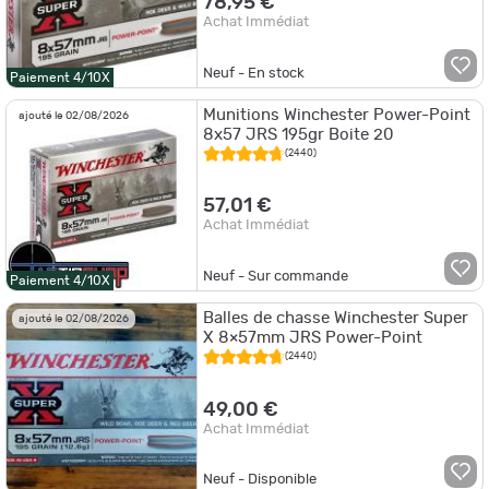
78,95 €
Achat Immédiat
Neuf - En stock
Paiement 4/10X
Munitions Winchester Power-Point
ajouté le 02/08/2026
8x57 JRS 195gr Boite 20
(2440)
57,01 €
Achat Immédiat
Neuf - Sur commande
Paiement 4/10X
Balles de chasse Winchester Super
ajouté le 02/08/2026
X 8×57mm JRS Power-Point
(2440)
49,00 €
Achat Immédiat
Neuf - Disponible