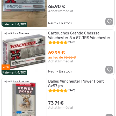
65,90 €
Achat Immédiat
Neuf - En stock
Paiement 4/10X
Cartouches Grande Chassse
ajouté il y a 7 heures
Winchester 8 x 57 JRS Winchester,
195 gr,Super X Power Point -Bte 20
(2440)
69,95 €
au lieu de
70,00 €
Achat Immédiat
-0%
Neuf - En stock
Paiement 4/10X
Balles Winchester Power Point
ajouté il y a 8 heures
8x57 jrs
(2440)
73,71 €
Achat Immédiat