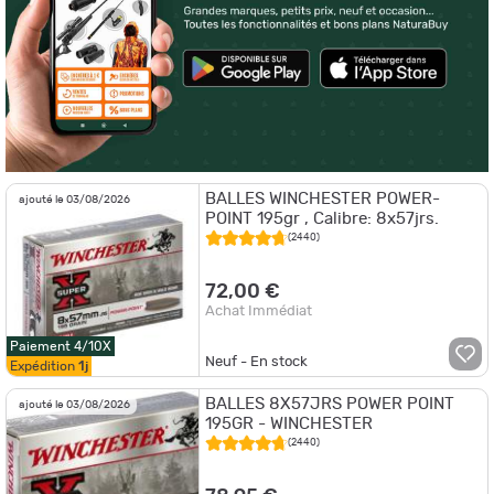
BALLES WINCHESTER POWER-
ajouté le 03/08/2026
POINT 195gr , Calibre: 8x57jrs.
(2440)
72,00 €
Achat Immédiat
Paiement 4/10X
Neuf - En stock
Expédition
1j
BALLES 8X57JRS POWER POINT
ajouté le 03/08/2026
195GR - WINCHESTER
(2440)