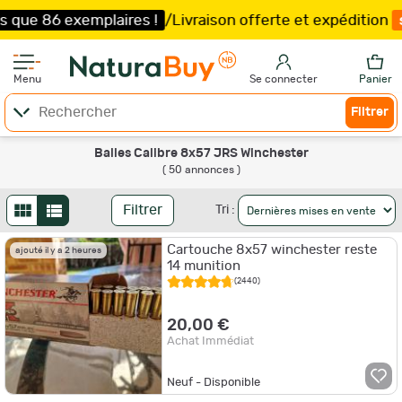
laires !
/
Livraison offerte et expédition
sous 5 jours
/
Menu
Se connecter
Panier
Filtrer
Balles Calibre 8x57 JRS Winchester
( 50 annonces )
Filtrer
Tri :
Cartouche 8x57 winchester reste
ajouté il y a 2 heures
14 munition
(2440)
20,00 €
Achat Immédiat
Neuf - Disponible