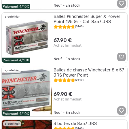
Neuf - En stock
Paiement 4/10X
Balles Winchester Super X Power
ajouté hier
Point 195 Gr - Cal. 8x57 JRS
(2440)
67,90 €
Achat Immédiat
Neuf - En stock
Paiement 4/10X
Balles de chasse Winchester 8 x 57
ajouté hier
JRS Power Point
(2440)
69,90 €
Achat Immédiat
Neuf - En stock
Paiement 4/10X
3 boites de 8x57 JRS
ajouté hier
(2440)