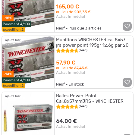
165,00 €
au lieu de
202,35 €
Achat Immédiat
-18%
Paiement 4/10X
Neuf - Plus que
3
articles
Expédition
2j
Munitions WINCHESTER cal.8x57
ajouté hier
jrs power point 195gr 12.6g par 20
(2440)
57,90 €
au lieu de
67,45 €
Achat Immédiat
-14%
Paiement 4/10X
Neuf - En stock
Expédition
2j
Balles Power-Point
ajouté hier
Cal.8x57mmJRS - WINCHESTER
(2440)
64,00 €
Achat Immédiat