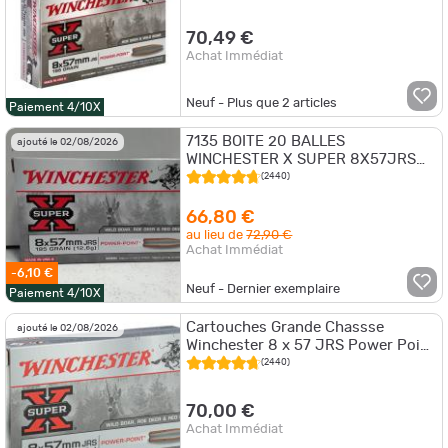
70,49 €
Achat Immédiat
Neuf - Plus que
2
articles
Paiement 4/10X
7135 BOITE 20 BALLES
ajouté le 02/08/2026
WINCHESTER X SUPER 8X57JRS
195 GRAINS NEUF
(2440)
66,80 €
au lieu de
72,90 €
Achat Immédiat
-6,10 €
Neuf - Dernier exemplaire
Paiement 4/10X
Cartouches Grande Chassse
ajouté le 02/08/2026
Winchester 8 x 57 JRS Power Point
8x57 JRS Power Point 195 gr
(2440)
70,00 €
Achat Immédiat