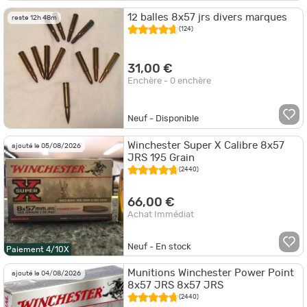
12 balles 8x57 jrs divers marques
reste 12h 48m
(124)
31,00 €
Enchère - 0 enchère
Neuf - Disponible
Winchester Super X Calibre 8x57
ajouté le 05/08/2026
JRS 195 Grain
(2440)
66,00 €
Achat Immédiat
Neuf - En stock
Paiement 4/10X
Munitions Winchester Power Point
ajouté le 04/08/2026
8x57 JRS 8x57 JRS
(2440)