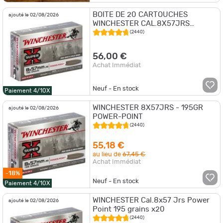
BOITE DE 20 CARTOUCHES
ajouté le 02/08/2026
WINCHESTER CAL.8X57JRS
POWER-POINT 195GR
(2440)
56,00 €
Achat Immédiat
Neuf - En stock
Paiement 4/10X
WINCHESTER 8X57JRS - 195GR
ajouté le 02/08/2026
POWER-POINT
(2440)
55,18 €
au lieu de
67,45 €
Achat Immédiat
-18%
Neuf - En stock
Paiement 4/10X
WINCHESTER Cal.8x57 Jrs Power
ajouté le 02/08/2026
Point 195 grains x20
(2440)