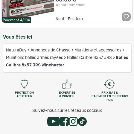
Achat Immédiat
Neuf - En stock
Paiement 4/10X
Vous êtes ici
NaturaBuy
>
Annonces de Chasse
>
Munitions et accessoires
>
Munitions balles armes rayées
>
Balles Calibre 8x57 JRS
>
Balles
Calibre 8x57 JRS Winchester
PROTECTION
EXPERTISE
PRIX BAS &
ACHETEUR
& CONSEIL
PAIEMENT EN PLUSIEURS
FOIS
Suivez-nous sur les réseaux sociaux