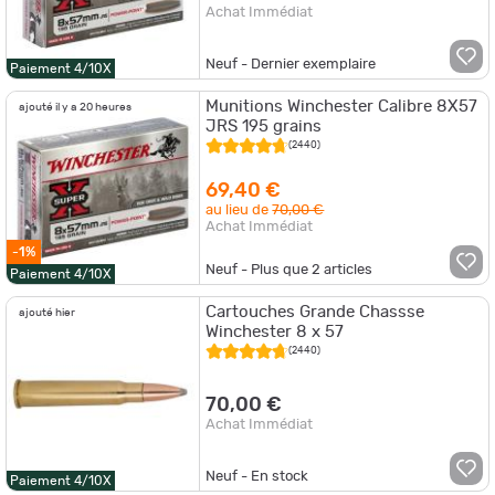
Achat Immédiat
Neuf - Dernier exemplaire
Paiement 4/10X
Munitions Winchester Calibre 8X57
ajouté il y a 20 heures
JRS 195 grains
(2440)
69,40 €
au lieu de
70,00 €
Achat Immédiat
-1%
Neuf - Plus que
2
articles
Paiement 4/10X
Cartouches Grande Chassse
ajouté hier
Winchester 8 x 57
(2440)
70,00 €
Achat Immédiat
Neuf - En stock
Paiement 4/10X