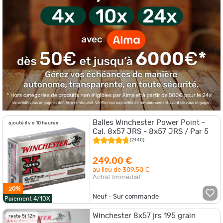
Balles Winchester Power Point -
ajouté il y a 10 heures
Cal. 8x57 JRS - 8x57 JRS / Par 5
(2440)
249,00 €
au lieu de
309,50 €
Achat Immédiat
-20%
Neuf - Sur commande
Paiement 4/10X
Winchester 8x57 jrs 195 grain
reste 5j 12h