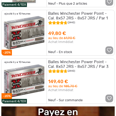
Neuf - Plus que
2
articles
Paiement 4/10X
Balles Winchester Power Point -
ajouté il y a 10 heures
Cal. 8x57 JRS - 8x57 JRS / Par 1
(2440)
49,80 €
au lieu de
61,90 €
Achat Immédiat
Neuf - En stock
-20%
Balles Winchester Power Point -
ajouté il y a 10 heures
Cal. 8x57 JRS - 8x57 JRS / Par 3
(2440)
149,40 €
au lieu de
185,70 €
Achat Immédiat
-20%
Neuf - Sur commande
Paiement 4/10X