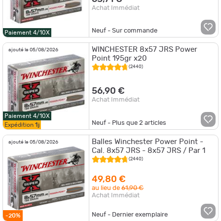
Achat Immédiat
Neuf - Sur commande
Paiement 4/10X
WINCHESTER 8x57 JRS Power
ajouté le 05/08/2026
Point 195gr x20
(2440)
56,90 €
Achat Immédiat
Paiement 4/10X
Neuf - Plus que
2
articles
Expédition
1j
Balles Winchester Power Point -
ajouté le 05/08/2026
Cal. 8x57 JRS - 8x57 JRS / Par 1
(2440)
49,80 €
au lieu de
61,90 €
Achat Immédiat
Neuf - Dernier exemplaire
-20%