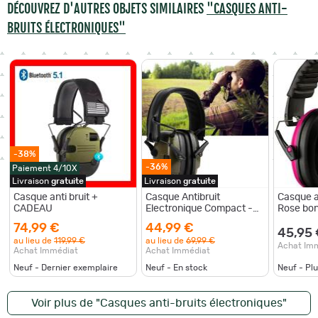
DÉCOUVREZ D'AUTRES OBJETS SIMILAIRES
"CASQUES ANTI-
BRUITS ÉLECTRONIQUES"
-38%
-36%
Paiement 4/10X
Livraison
gratuite
Livraison
gratuite
Casque anti bruit +
Casque Antibruit
Casque a
CADEAU
Electronique Compact -
Rose bon
Ajustable - Ergonomique
rapide
74,99 €
44,99 €
NRR 22 dB Pliable
45,95
au lieu de
119,99 €
au lieu de
69,99 €
LIVRAISON OFFERTE
Achat Im
Achat Immédiat
Achat Immédiat
Neuf - Dernier exemplaire
Neuf - En stock
Neuf - Pl
Voir plus de "Casques anti-bruits électroniques"