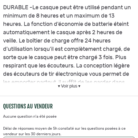
DURABLE -Le casque peut être utilisé pendant un
minimum de 8 heures et un maximum de 13
heures. La fonction d'économie de batterie éteint
automatiquement le casque après 2 heures de
veille. Le boîtier de charge offre 24 heures
d'utilisation lorsqu'il est complètement chargé, de
sorte que le casque peut être chargé 3 fois. Plus
respirant que les écouteurs. La conception légère
des écouteurs de tir électronique vous permet de
les emporter partout, il suffit de les garder dans
▾ Voir plus ▾
votre poche. Ils combinent compatibilité, portabilité
et confort.
QUESTIONS AU VENDEUR
FACILITÉ D'UTILISATION -Les invites vocales et les
Aucune question n'a été posée
voyants lumineux simplifient l'utilisation des
Délai de réponses moyen de 5h constaté sur les questions posées à ce
écouteurs. Les temps de réponse les plus rapides
vendeur sur les 30 derniers jours.