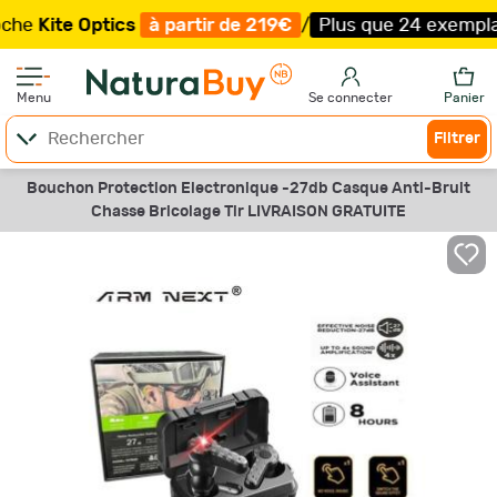
ite Optics
à partir de 219€
/
Plus que 24 exemplaires !
Menu
Se connecter
Panier
Filtrer
Bouchon Protection Electronique -27db Casque Anti-Bruit
Chasse Bricolage Tir LIVRAISON GRATUITE