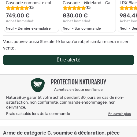
Cascade composite cal
Cascade - Wideland - Cal.
LRX Blac
308 win canon 56cm
308 Win
Win
(32)
(32)
fileté
749,00 €
830,00 €
984,4
Achat Immédiat
Achat Immédiat
Achat Im
Neuf - Dernier exemplaire
Neuf - Sur commande
Neuf - De
Vous pouvez aussi être alerté lorsqu'un objet similaire sera mis en
vente :
Être alerté
PROTECTION NATURABUY
Achetez en toute confiance
NaturaBuy garantit votre achat pendant 30 jours en cas de non-
satisfaction, non conformité, commande endommagée, non
délivrance.
Frais calculés lors de la commande.
En savoir plus
Arme de catégorie C, soumise à déclaration, pièce