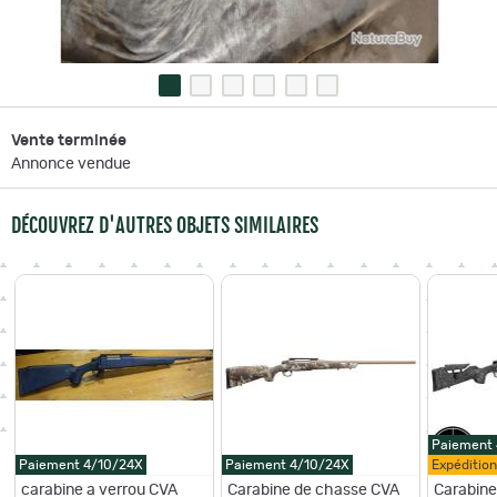
Vente terminée
Annonce vendue
DÉCOUVREZ D'AUTRES OBJETS SIMILAIRES
Paiement
Paiement 4/10/24X
Paiement 4/10/24X
Expéditio
carabine a verrou CVA
Carabine de chasse CVA
Carabin