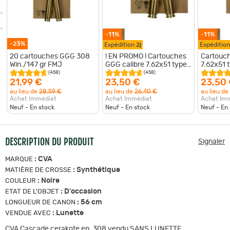
-11%
-11%
-23%
Expédition
2j
Expéditio
20 cartouches GGG 308
! EN PROMO ! Cartouches
Cartouch
Win./147 gr FMJ
GGG calibre 7.62x51 type
7.62x51 
M80 NATO (308 Win.) de
Win.) à p
(458)
(458)
147 grains FMJ PAR 20
grains F
21,99 €
23,50 €
23,50
au lieu de
28,59 €
au lieu de
26,40 €
au lieu de
Achat Immédiat
Achat Immédiat
Achat Im
Neuf - En stock
Neuf - En stock
Neuf - En
DESCRIPTION DU PRODUIT
Signaler
:
CVA
MARQUE
:
Synthétique
MATIÈRE DE CROSSE
:
Noire
COULEUR
:
D'occasion
ETAT DE L'OBJET
:
56 cm
LONGUEUR DE CANON
:
Lunette
VENDUE AVEC
CVA Cascade cerakote en .308 vendu SANS LUNETTE