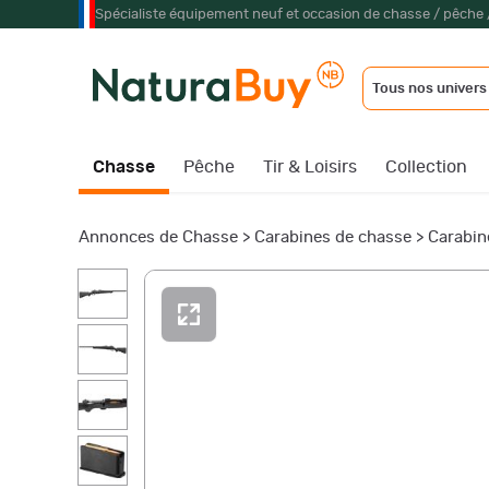
Spécialiste équipement neuf et occasion de chasse / pêche 
Tous nos univers
Chasse
Pêche
Tir & Loisirs
Collection
Annonces de Chasse
>
Carabines de chasse
>
Carabin