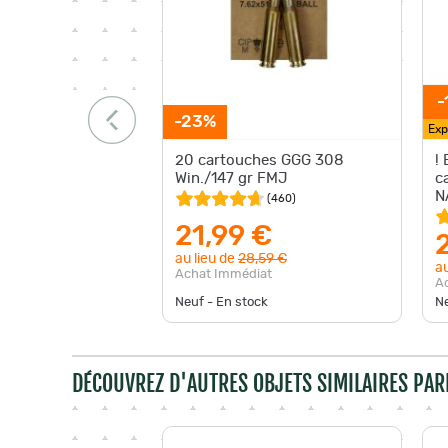
-
-23%
Exp
20 cartouches GGG 308
!
Win./147 gr FMJ
c
N
(
460
)
F
21,99 €
au lieu de
28,59 €
au
Achat Immédiat
A
Neuf - En stock
Ne
DÉCOUVREZ D'AUTRES OBJETS SIMILAIRES PAR