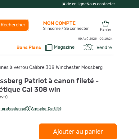
|
Aide en ligne
Nous contacter
MON COMPTE
Rechercher
S'inscrire / Se connecter
Panier
09 Aoû 2026 -
09:16:25
Magazine
Vendre
Bons Plans
ines à verrou Calibre 308 Winchester Mossberg
sberg Patriot à canon fileté -
étique Cal 308 win
avis
)
 professionnel
Armurier Certifié
Ajouter au panier