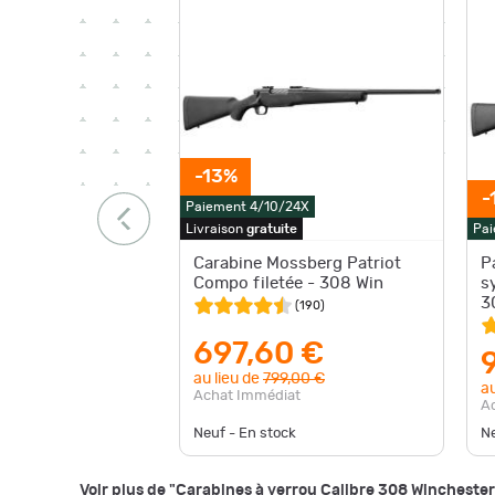
-13%
-
Paiement 4/10/24X
Livraison
gratuite
Pai
Carabine Mossberg Patriot
P
Compo filetée - 308 Win
s
3
(
190
)
N
697,60 €
au lieu de
799,00 €
au
Achat Immédiat
A
Neuf - En stock
N
Voir plus de "Carabines à verrou Calibre 308 Wincheste