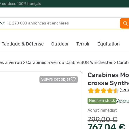
/ outdoor, 100% français
Tactique & Défense
Outdoor
Terroir
Équitation
es à verrou
>
Carabines à verrou Calibre 308 Winchester
>
Carab
Carabines Mos
Suivre cet objet
crosse Synth
(
190 
Neuf
,
en stock
Vendeur
Achat immédiat
799,00 €
767,04 €