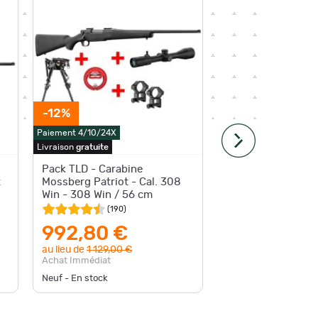
-12%
-10%
Paiement 4/10/24X
Paiement 4
Livraison
gratuite
Livraison
g
Pack TLD - Carabine
Carabin
t
Mossberg Patriot - Cal. 308
cal. 308
Win - 308 Win / 56 cm
(
190
)
721,
992,80 €
au lieu d
au lieu de
1 129,00 €
Achat Im
Achat Immédiat
Neuf - En stock
Neuf - En