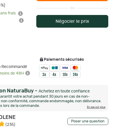
4%]
ou
sans frais
Négocier le prix
Paiements sécurisés
mo Recommandé
 moins de 48H
ion NaturaBuy
-
Achetez en toute confiance
arantit votre achat pendant 30 jours en cas de non-
n, non conformité, commande endommagée, non délivrance.
és lors de la commande.
En savoir plus
OLENE
Poser une question
(
235
)