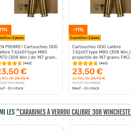
11%
-11%
édition
2 jours
Expédition
2 jours
 EN PROMO ! Cartouches GGG
Cartouches GGG calibre
alibre 7.62x51 type M80
7.62x51 type M80 (308 Win.)
ATO (308 Win.) de 147 grains
projectile de 147 grains FMJ
MJ PAR 20
PAR 20
(
460
)
(
460
)
23,50 €
23,50 €
 lieu de
26,40 €
au lieu de
26,40 €
chat Immédiat
Achat Immédiat
uf - En stock
Neuf - En stock
MI LES
"CARABINES À VERROU CALIBRE 308 WINCHEST