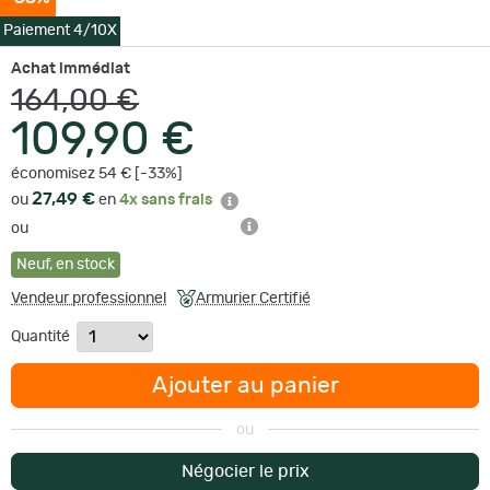
Paiement 4/10X
Achat immédiat
164,00 €
109,90 €
économisez 54 € [-33%]
27,49 €
ou
en
4x sans frais
ou
Neuf
,
en stock
Vendeur professionnel
Armurier Certifié
Quantité
Ajouter au panier
ou
Négocier le prix