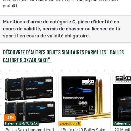
gratuit !
Munitions d'arme de catégorie C, pièce d'identité en
cours de validité, permis de chasser ou licence de tir
sportif en cours de validité obligatoire.
DÉCOUVREZ D'AUTRES OBJETS SIMILAIRES PARMI LES
"BALLES
CALIBRE 9.3X74R SAKO"
-21%
Paiement 4/10/24X
Expédition
1j
Paiement
Balles Sako HammerHead
1 Boite de 10 Balles Sako
20 Munit