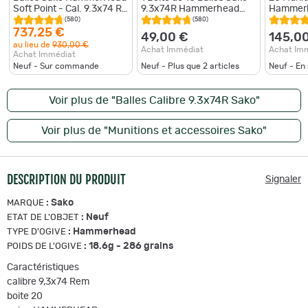
Soft Point - Cal. 9.3x74 R -
9.3x74R Hammerhead
Hammerh
9.3x74R / 286 / Par 5
286gr
286 Gr
(580)
(580)
737,25 €
49,00 €
145,0
au lieu de
930,00 €
Achat Immédiat
Achat Im
Achat Immédiat
Neuf - Sur commande
Neuf - Plus que
2
articles
Neuf - En
Voir plus de "Balles Calibre 9.3x74R Sako"
Voir plus de "Munitions et accessoires Sako"
DESCRIPTION DU PRODUIT
Signaler
:
Sako
MARQUE
:
Neuf
ETAT DE L'OBJET
:
Hammerhead
TYPE D'OGIVE
:
18.6g - 286 grains
POIDS DE L'OGIVE
Caractéristiques
calibre 9,3x74 Rem
boite 20