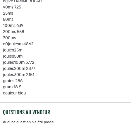
ogive HAMMERHEAD
v0ms 725
25ms
50ms
100ms 639
200ms 558
300ms
e0joulesm 4862
joules25m
joules50m
joules100m 3772
joules200m 2877
joules300m 2151
grains 286
gram 18.5
couleur bleu
QUESTIONS AU VENDEUR
Aucune question n'a été posée