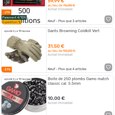
59,99 €
au lieu de
76,00 €
Achat Immédiat
-21%
Paiement 4/10X
Neuf - Plus que
3
articles
Expédition
1j
Gants Browning Coldkill Vert
ajouté il y a 15 heures
31,50 €
au lieu de
50,00 €
Achat Immédiat
Neuf - Plus que
4
articles
-37%
Boite de 250 plombs Gamo match
ajouté il y a 15 heures
classic cal. 5.5mm
10,00 €
Achat Immédiat