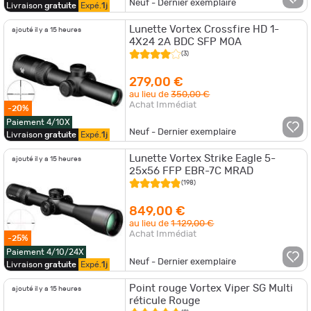
Neuf - Dernier exemplaire
Livraison
gratuite
Expé.
1j
Lunette Vortex Crossfire HD 1-
ajouté il y a 15 heures
4X24 2A BDC SFP MOA
(3)
279,00 €
au lieu de
350,00 €
Achat Immédiat
-20%
Paiement 4/10X
Neuf - Dernier exemplaire
Livraison
gratuite
Expé.
1j
Lunette Vortex Strike Eagle 5-
ajouté il y a 15 heures
25x56 FFP EBR-7C MRAD
(198)
849,00 €
au lieu de
1 129,00 €
Achat Immédiat
-25%
Paiement 4/10/24X
Neuf - Dernier exemplaire
Livraison
gratuite
Expé.
1j
Point rouge Vortex Viper SG Multi
ajouté il y a 15 heures
réticule Rouge