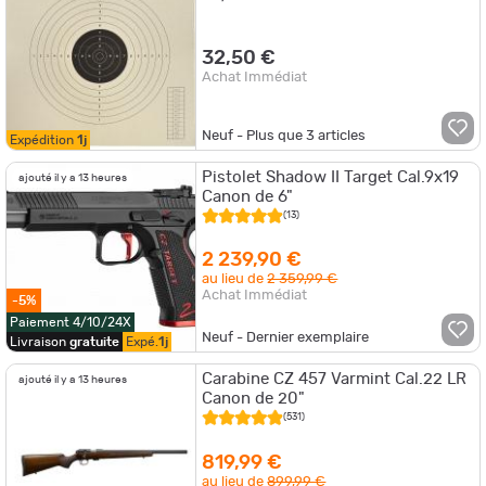
32,50 €
Achat Immédiat
Neuf - Plus que
3
articles
Expédition
1j
Pistolet Shadow II Target Cal.9x19
ajouté il y a 13 heures
Canon de 6"
(13)
2 239,90 €
au lieu de
2 359,99 €
Achat Immédiat
-5%
Paiement 4/10/24X
Neuf - Dernier exemplaire
Livraison
gratuite
Expé.
1j
Carabine CZ 457 Varmint Cal.22 LR
ajouté il y a 13 heures
Canon de 20"
(531)
819,99 €
au lieu de
899,99 €