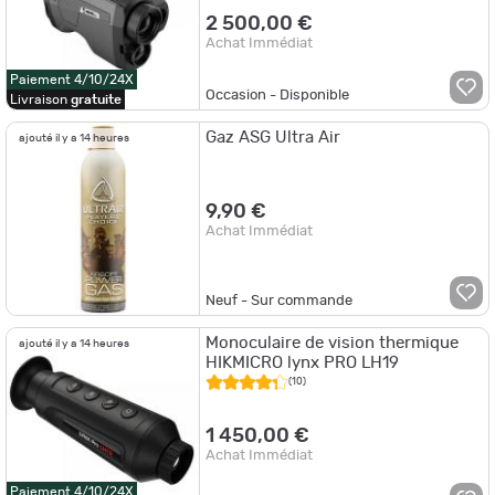
2 500,00 €
Achat Immédiat
Paiement 4/10/24X
Occasion - Disponible
Livraison
gratuite
Gaz ASG Ultra Air
ajouté il y a 14 heures
9,90 €
Achat Immédiat
Neuf - Sur commande
Monoculaire de vision thermique
ajouté il y a 14 heures
HIKMICRO lynx PRO LH19
(10)
1 450,00 €
Achat Immédiat
Paiement 4/10/24X