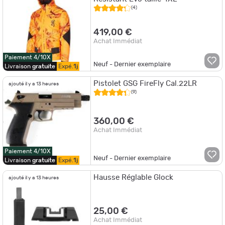
(4)
419,00 €
Achat Immédiat
Paiement 4/10X
Neuf - Dernier exemplaire
Livraison
gratuite
Expé.
1j
Pistolet GSG FireFly Cal.22LR
ajouté il y a 13 heures
(9)
360,00 €
Achat Immédiat
Paiement 4/10X
Neuf - Dernier exemplaire
Livraison
gratuite
Expé.
1j
Hausse Réglable Glock
ajouté il y a 13 heures
25,00 €
Achat Immédiat