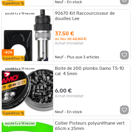
Neuf - En stock
Expédition
1j
90670 Kit Raccourcisseur de
ajouté il y a 15 heures
douilles Lee
37,50 €
au lieu de
62,50 €
Achat Immédiat
-40%
Neuf - Plus que
3
articles
Expédition
1j
Boite de 200 plombs Gamo TS-10
ajouté il y a 15 heures
cal. 4.5mm
6,00 €
Achat Immédiat
Neuf - En stock
Expédition
1j
Collier Pisteurs polyuréthane vert
ajouté il y a 15 heures
65cm x 25mm