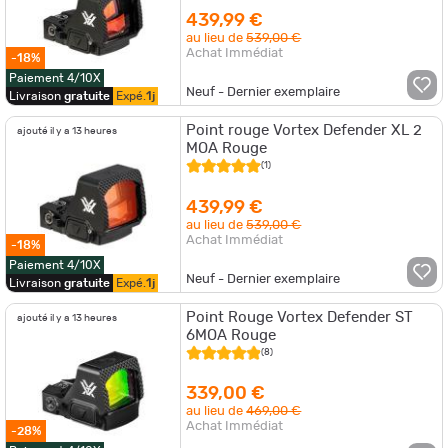
439,99 €
au lieu de
539,00 €
Achat Immédiat
-18%
Paiement 4/10X
Neuf - Dernier exemplaire
Livraison
gratuite
Expé.
1j
Point rouge Vortex Defender XL 2
ajouté il y a 13 heures
MOA Rouge
(1)
439,99 €
au lieu de
539,00 €
Achat Immédiat
-18%
Paiement 4/10X
Neuf - Dernier exemplaire
Livraison
gratuite
Expé.
1j
Point Rouge Vortex Defender ST
ajouté il y a 13 heures
6MOA Rouge
(8)
339,00 €
au lieu de
469,00 €
Achat Immédiat
-28%