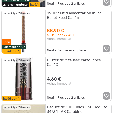
Neuf - Plus que
2
articles
Livraison
gratuite
Expé.
1j
92009 Kit d alimentation Inline
ajouté il y a 13 heures
Bullet Feed Cal.45
88,90 €
au lieu de
122,40 €
Achat Immédiat
-27%
Paiement 4/10X
Neuf - Dernier exemplaire
Expédition
1j
Blister de 2 fausse cartouches
ajouté il y a 13 heures
Cal.20
4,60 €
Achat Immédiat
Neuf - Plus que
2
articles
Expédition
1j
Paquet de 100 Cibles C50 Réduite
ajouté il y a 13 heures
34/34 TAR Carabine