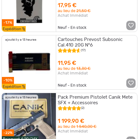
17,95 €
au lieu de
21,50 €
Achat Immédiat
-17%
Neuf - En stock
Expédition
1j
Cartouches Prevost Subsonic
ajouté il y a 13 heures
Cal.410 20G N°6
(17)
11,95 €
au lieu de
13,30 €
Achat Immédiat
-10%
Neuf - En stock
Expédition
1j
Pack Premium Pistolet Canik Mete
ajouté il y a 13 heures
SFX + Accessoires
(2)
1 199,90 €
au lieu de
1 540,00 €
Achat Immédiat
-22%
Paiement 4/10/24X