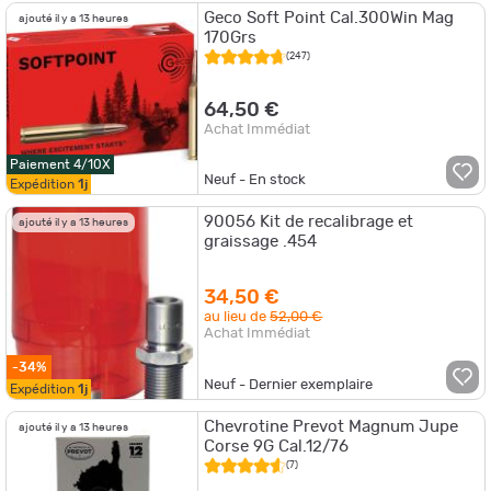
Geco Soft Point Cal.300Win Mag
ajouté il y a 13 heures
170Grs
(247)
64,50 €
Achat Immédiat
Paiement 4/10X
Neuf - En stock
Expédition
1j
90056 Kit de recalibrage et
ajouté il y a 13 heures
graissage .454
34,50 €
au lieu de
52,00 €
Achat Immédiat
-34%
Neuf - Dernier exemplaire
Expédition
1j
Chevrotine Prevot Magnum Jupe
ajouté il y a 13 heures
Corse 9G Cal.12/76
(7)