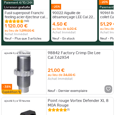
-20%
Paiement 4/10/24X
-25%
Livraison
gratuite
Paiement 
Fusil superposé Franchi
90022 Aiguille de
90961 Re
feeling acier éjecteur cal.
désamorçage LEE Cal.223
collet C
12/76 canon 71cm
REM
(163)
4,50 €
51,29 
1 120,00 €
au lieu de
6,00 €
au lieu de
au lieu de
1 299,00 €
Achat Immédiat
Achat Im
Achat Immédiat
Neuf - Plus que
3
articles
Neuf - En stock
Neuf - Pl
98842 Factory Crimp Die Lee
ajouté il y a 13 heures
Cal.7,62X54
21,00 €
au lieu de
34,00 €
Achat Immédiat
-38%
Neuf - Dernier exemplaire
Expédition
1j
Point rouge Vortex Defender XL 8
ajouté il y a 13 heures
MOA Rouge
(1)