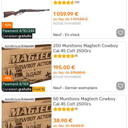
(45)
1 059,99 €
au lieu de
1 199,00 €
Achat Immédiat
-12%
Paiement 4/10/24X
Neuf - En stock
Livraison
gratuite
250 Munitions Magtech Cowboy
ajouté il y a 14 heures
Cal.45 Colt 250Grs
(5)
195,00 €
au lieu de
219,00 €
Achat Immédiat
-11%
Paiement 4/10X
Neuf - Dernier exemplaire
Livraison
gratuite
Expé.
1j
50 Munitions Magtech Cowboy
ajouté il y a 14 heures
Cal.45 Colt 250Grs
(5)
38,90 €
au lieu de
42,50 €