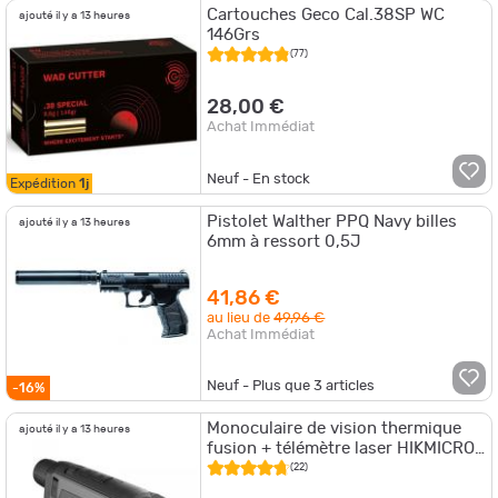
Cartouches Geco Cal.38SP WC
ajouté il y a 13 heures
146Grs
(77)
28,00 €
Achat Immédiat
Neuf - En stock
Expédition
1j
Pistolet Walther PPQ Navy billes
ajouté il y a 13 heures
6mm à ressort 0,5J
41,86 €
au lieu de
49,96 €
Achat Immédiat
Neuf - Plus que
3
articles
-16%
Monoculaire de vision thermique
ajouté il y a 13 heures
fusion + télémètre laser HIKMICRO
GH25L
(22)