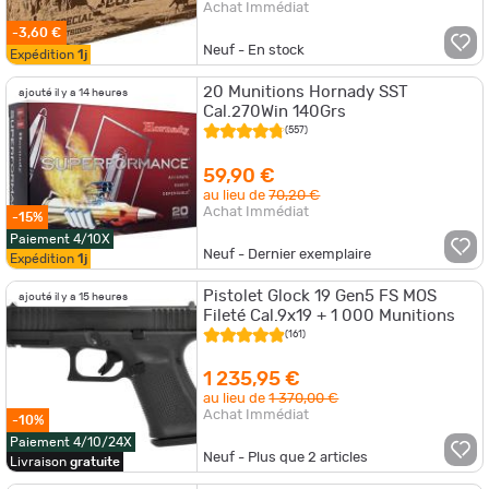
Achat Immédiat
-3,60 €
Neuf - En stock
Expédition
1j
20 Munitions Hornady SST
ajouté il y a 14 heures
Cal.270Win 140Grs
(557)
59,90 €
au lieu de
70,20 €
Achat Immédiat
-15%
Paiement 4/10X
Neuf - Dernier exemplaire
Expédition
1j
Pistolet Glock 19 Gen5 FS MOS
ajouté il y a 15 heures
Fileté Cal.9x19 + 1 000 Munitions
(161)
1 235,95 €
au lieu de
1 370,00 €
Achat Immédiat
-10%
Paiement 4/10/24X
Neuf - Plus que
2
articles
Livraison
gratuite