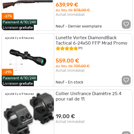
639,99 €
au lieu de
878,00 €
Achat Immédiat
-27%
Paiement 4/10/24X
Neuf - Dernier exemplaire
Livraison
gratuite
Lunette Vortex DiamondBack
ajouté il y a 8 heures
Tactical 6-24x50 FFP Mrad Promo
(91)
559,00 €
au lieu de
709,00 €
Achat Immédiat
-21%
Paiement 4/10/24X
Neuf - En stock
Livraison
gratuite
Collier Unifrance Diamètre 25.4
ajouté il y a 9 heures
pour rail de 11.
19,00 €
Achat Immédiat