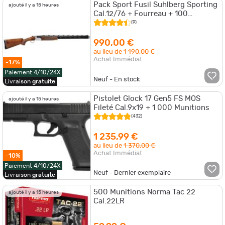
Pack Sport Fusil Suhlberg Sporting
ajouté il y a 15 heures
Cal.12/76 + Fourreau + 100
Cartouches + Kit de nettoyage +
(9)
Huile
990,00 €
au lieu de
1 190,00 €
Achat Immédiat
-17%
Paiement 4/10/24X
Neuf - En stock
Livraison
gratuite
Pistolet Glock 17 Gen5 FS MOS
ajouté il y a 15 heures
Fileté Cal.9x19 + 1 000 Munitions
(432)
1 235,99 €
au lieu de
1 370,00 €
Achat Immédiat
-10%
Paiement 4/10/24X
Neuf - Dernier exemplaire
Livraison
gratuite
500 Munitions Norma Tac 22
ajouté il y a 15 heures
Cal.22LR