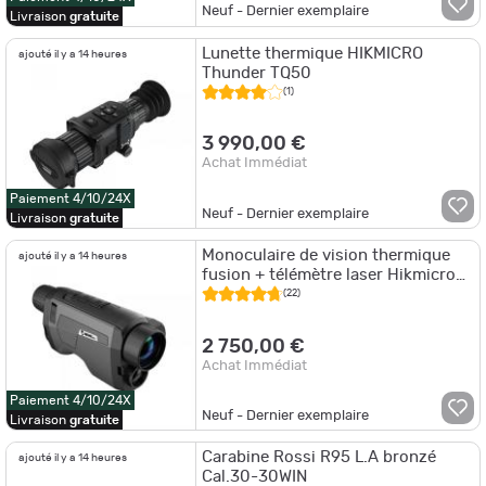
Neuf - Dernier exemplaire
Livraison
gratuite
Lunette thermique HIKMICRO
ajouté il y a 14 heures
Thunder TQ50
(1)
3 990,00 €
Achat Immédiat
Paiement 4/10/24X
Neuf - Dernier exemplaire
Livraison
gratuite
Monoculaire de vision thermique
ajouté il y a 14 heures
fusion + télémètre laser Hikmicro
GH 35L
(22)
2 750,00 €
Achat Immédiat
Paiement 4/10/24X
Neuf - Dernier exemplaire
Livraison
gratuite
Carabine Rossi R95 L.A bronzé
ajouté il y a 14 heures
Cal.30-30WIN