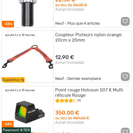
22,50 €
au lieu de
36,00 €
Achat Immédiat
Neuf - Plus que
4
articles
-38%
Coupleur Pisteurs nylon orange
ajouté il y a 15 heures
20cm x 25mm
12,90 €
Achat Immédiat
Neuf - Dernier exemplaire
Expédition
1j
Point rouge Holosun 507 K Multi
ajouté il y a 15 heures
réticule Rouge
(4)
350,00 €
au lieu de
459,00 €
Achat Immédiat
-24%
Paiement 4/10X