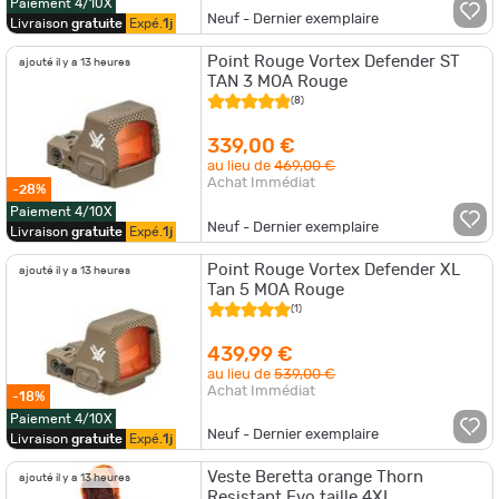
Paiement 4/10X
Neuf - Dernier exemplaire
Livraison
gratuite
Expé.
1j
Point Rouge Vortex Defender ST
ajouté il y a 13 heures
TAN 3 MOA Rouge
(8)
339,00 €
au lieu de
469,00 €
Achat Immédiat
-28%
Paiement 4/10X
Neuf - Dernier exemplaire
Livraison
gratuite
Expé.
1j
Point Rouge Vortex Defender XL
ajouté il y a 13 heures
Tan 5 MOA Rouge
(1)
439,99 €
au lieu de
539,00 €
Achat Immédiat
-18%
Paiement 4/10X
Neuf - Dernier exemplaire
Livraison
gratuite
Expé.
1j
Veste Beretta orange Thorn
ajouté il y a 13 heures
Resistant Evo taille 4XL