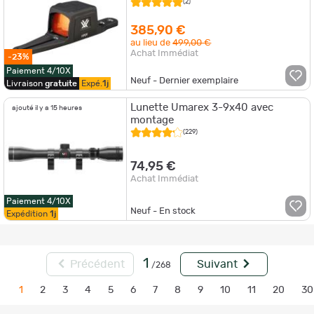
(2)
385,90 €
au lieu de
499,00 €
Achat Immédiat
-23%
Paiement 4/10X
Neuf - Dernier exemplaire
Livraison
gratuite
Expé.
1j
Lunette Umarex 3-9x40 avec
ajouté il y a 15 heures
montage
(229)
74,95 €
Achat Immédiat
Paiement 4/10X
Neuf - En stock
Expédition
1j
1
Précédent
Suivant
/268
1
2
3
4
5
6
7
8
9
10
11
20
30