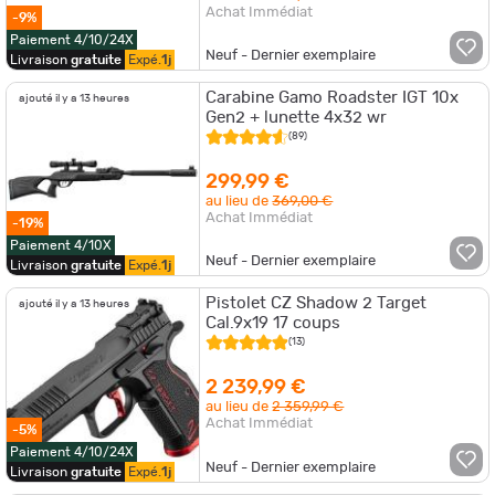
Achat Immédiat
-9%
Paiement 4/10/24X
Neuf - Dernier exemplaire
Livraison
gratuite
Expé.
1j
Carabine Gamo Roadster IGT 10x
ajouté il y a 13 heures
Gen2 + lunette 4x32 wr
(89)
299,99 €
au lieu de
369,00 €
Achat Immédiat
-19%
Paiement 4/10X
Neuf - Dernier exemplaire
Livraison
gratuite
Expé.
1j
Pistolet CZ Shadow 2 Target
ajouté il y a 13 heures
Cal.9x19 17 coups
(13)
2 239,99 €
au lieu de
2 359,99 €
Achat Immédiat
-5%
Paiement 4/10/24X
Neuf - Dernier exemplaire
Livraison
gratuite
Expé.
1j