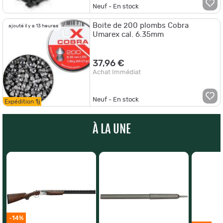
Neuf - En stock
Boite de 200 plombs Cobra
ajouté il y a 13 heures
Umarex cal. 6.35mm
37,96 €
Achat Immédiat
Neuf - En stock
Expédition
1j
À LA UNE
-14%