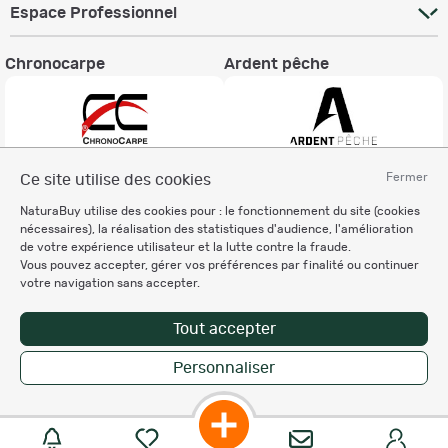
Espace Professionnel
Chronocarpe
Ardent pêche
Fermer
Ce site utilise des cookies
Informations légales
NaturaBuy utilise des cookies pour : le fonctionnement du site (cookies
Charte éthique
nécessaires), la réalisation des statistiques d'audience, l'amélioration
Mentions légales
de votre expérience utilisateur et la lutte contre la fraude.
Vous pouvez accepter, gérer vos préférences par finalité ou continuer
Règlement & Conditions d'utilisation
votre navigation sans accepter.
Politique de protection
des données personnelles
Tout accepter
Personnalisation des cookies
Personnaliser
Enregistrer la recherche
Copyright © 2007-2026 NaturaBuy. Tous droits réservés. N°CNIL: 1239459.
Les marques commerciales mentionnées appartiennent à leurs propriétaires
respectifs in 0.256 s
Suggestions de recherche