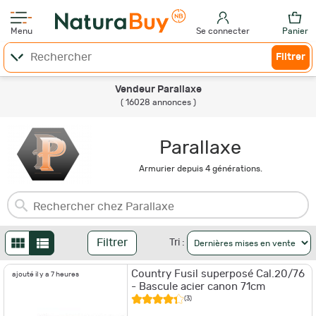
Menu
Se connecter
Panier
Filtrer
Vendeur Parallaxe
( 16028 annonces )
Parallaxe
Armurier depuis 4 générations.
Filtrer
Tri :
Country Fusil superposé Cal.20/76
ajouté il y a 7 heures
- Bascule acier canon 71cm
(3)