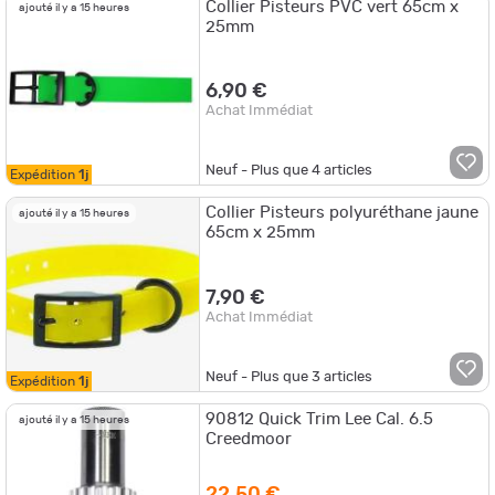
Collier Pisteurs PVC vert 65cm x
ajouté il y a 15 heures
25mm
6,90 €
Achat Immédiat
Neuf - Plus que
4
articles
Expédition
1j
Collier Pisteurs polyuréthane jaune
ajouté il y a 15 heures
65cm x 25mm
7,90 €
Achat Immédiat
Neuf - Plus que
3
articles
Expédition
1j
90812 Quick Trim Lee Cal. 6.5
ajouté il y a 15 heures
Creedmoor