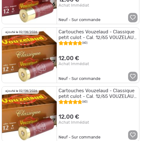
Achat Immédiat
Neuf - Sur commande
Cartouches Vouzelaud - Classique
ajouté le 02/08/2026
petit culot - Cal. 12/65 VOUZELAUD
- Classique Petit CULOT - P.5
(60)
12,00 €
Achat Immédiat
Neuf - Sur commande
Cartouches Vouzelaud - Classique
ajouté le 02/08/2026
petit culot - Cal. 12/65 VOUZELAUD
- Classique Petit CULOT - P.6
(60)
12,00 €
Achat Immédiat
Neuf - Sur commande