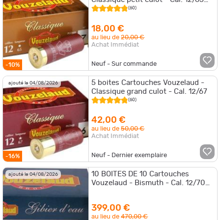
N°6 + 1 boite de 16/65 N°6
(60)
18,00 €
au lieu de
20,00 €
Achat Immédiat
Neuf - Sur commande
-10%
5 boites Cartouches Vouzelaud -
ajouté le 04/08/2026
Classique grand culot - Cal. 12/67
(60)
42,00 €
au lieu de
50,00 €
Achat Immédiat
Neuf - Dernier exemplaire
-16%
10 BOITES DE 10 Cartouches
ajouté le 04/08/2026
Vouzelaud - Bismuth - Cal. 12/70
GIBIER D'EAU
399,00 €
au lieu de
470,00 €