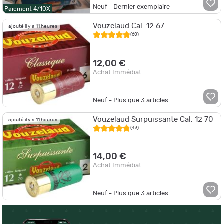
Neuf - Dernier exemplaire
Paiement 4/10X
Vouzelaud Cal. 12 67
ajouté il y a 11 heures
(60)
12,00 €
Achat Immédiat
Neuf - Plus que
3
articles
Vouzelaud Surpuissante Cal. 12 70
ajouté il y a 11 heures
(43)
14,00 €
Achat Immédiat
Neuf - Plus que
3
articles