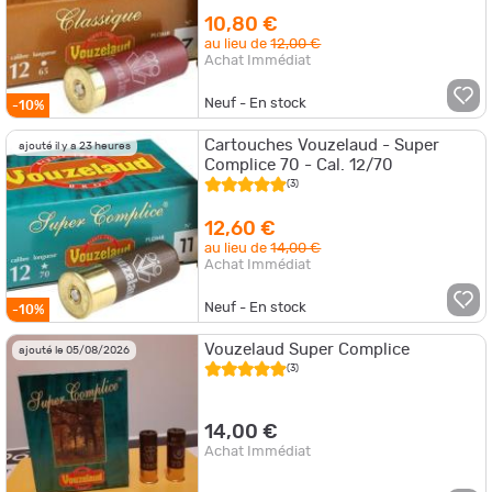
10,80 €
au lieu de
12,00 €
Achat Immédiat
Neuf - En stock
-10%
Cartouches Vouzelaud - Super
ajouté il y a 23 heures
Complice 70 - Cal. 12/70
(3)
12,60 €
au lieu de
14,00 €
Achat Immédiat
Neuf - En stock
-10%
Vouzelaud Super Complice
ajouté le 05/08/2026
(3)
14,00 €
Achat Immédiat