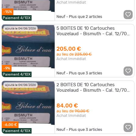
Achat Immédiat
-15%
Neuf - Plus que
2
articles
Paiement 4/10X
5 BOITES DE 10 Cartouches
ajouté le 04/08/2026
Vouzelaud - Bismuth - Cal. 12/70
GIBIER D'EAU
205,00 €
au lieu de
225,00 €
Achat Immédiat
-9%
Neuf - Plus que
3
articles
Paiement 4/10X
2 BOITES DE 10 Cartouches
ajouté le 04/08/2026
Vouzelaud - Bismuth - Cal. 12/70
GIBIER D'EAU
84,00 €
au lieu de
90,00 €
Achat Immédiat
-6,00 €
Neuf - Plus que
3
articles
Paiement 4/10X