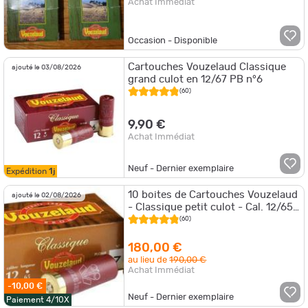
Achat Immédiat
Occasion - Disponible
Cartouches Vouzelaud Classique
ajouté le 03/08/2026
grand culot en 12/67 PB n°6
(60)
9,90 €
Achat Immédiat
Neuf - Dernier exemplaire
Expédition
1j
10 boites de Cartouches Vouzelaud
ajouté le 02/08/2026
- Classique petit culot - Cal. 12/65
N°6 + 10 Complices 12/65 N°6
(60)
180,00 €
au lieu de
190,00 €
Achat Immédiat
-10,00 €
Neuf - Dernier exemplaire
Paiement 4/10X