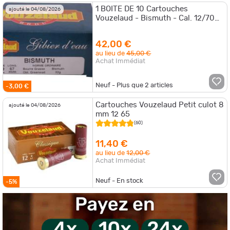
1 BOITE DE 10 Cartouches
ajouté le 04/08/2026
Vouzelaud - Bismuth - Cal. 12/70
GIBIER D'EAU
42,00 €
au lieu de
45,00 €
Achat Immédiat
Neuf - Plus que
2
articles
-3,00 €
Cartouches Vouzelaud Petit culot 8
ajouté le 04/08/2026
mm 12 65
(60)
11,40 €
au lieu de
12,00 €
Achat Immédiat
Neuf - En stock
-5%