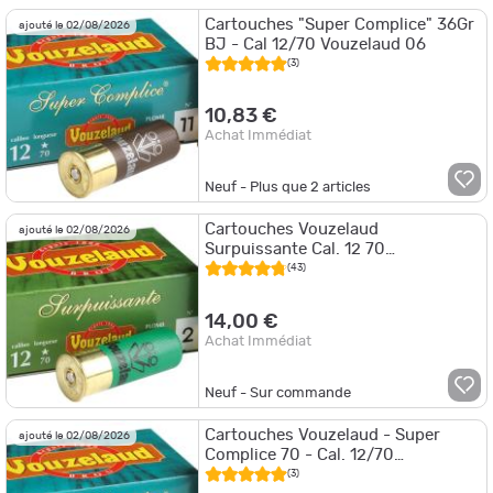
Cartouches "Super Complice" 36Gr
ajouté le 02/08/2026
BJ - Cal 12/70 Vouzelaud 06
(3)
10,83 €
Achat Immédiat
Neuf - Plus que
2
articles
Cartouches Vouzelaud
ajouté le 02/08/2026
Surpuissante Cal. 12 70
VOUZELAUD SURPUISSANTE
(43)
14,00 €
Achat Immédiat
Neuf - Sur commande
Cartouches Vouzelaud - Super
ajouté le 02/08/2026
Complice 70 - Cal. 12/70
VOUZELAUD - SUPER COMPLICE
(3)