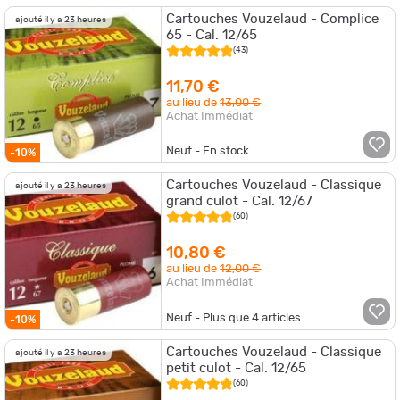
Cartouches Vouzelaud - Complice
ajouté il y a 23 heures
65 - Cal. 12/65
(43)
11,70 €
au lieu de
13,00 €
Achat Immédiat
Neuf - En stock
-10%
Cartouches Vouzelaud - Classique
ajouté il y a 23 heures
grand culot - Cal. 12/67
(60)
10,80 €
au lieu de
12,00 €
Achat Immédiat
Neuf - Plus que
4
articles
-10%
Cartouches Vouzelaud - Classique
ajouté il y a 23 heures
petit culot - Cal. 12/65
(60)