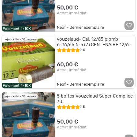
50,00 €
Achat Immédiat
Neuf - Dernier exemplaire
Paiement 4/10X
vouzelaud- Cal. 12/65 plomb
ajouté il y a 10 heures
6+16/65 N°5+7+CENTENAIRE 12/65
N°4+COMPLICE 12/70 N°7+PT CULO
(43)
N° 712/65
60,00 €
Achat Immédiat
Neuf - Dernier exemplaire
Paiement 4/10X
5 boites Vouzelaud Super Complice
ajouté il y a 10 heures
70
(43)
50,00 €
Achat Immédiat