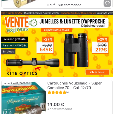
Neuf - Sur commande
Cartouches Vouzelaud - Super
ajouté le 02/08/2026
Complice 70 - Cal. 12/70
VOUZELAUD - SUPER COMPLICE
(3)
70 - P.9
14,00 €
Achat Immédiat