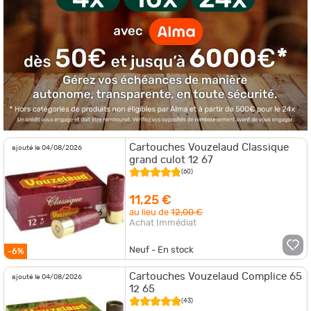
Cartouches Vouzelaud Classique
ajouté le 04/08/2026
grand culot 12 67
(60)
11,25 €
au lieu de
12,00 €
Achat Immédiat
Neuf - En stock
-6%
Cartouches Vouzelaud Complice 65
ajouté le 04/08/2026
12 65
(43)