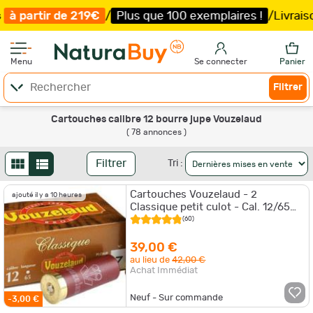
Plus que 100 exemplaires !
/
Livraison offerte et expédi
Menu
Se connecter
Panier
Filtrer
Cartouches calibre 12 bourre jupe Vouzelaud
( 78 annonces )
Filtrer
Tri :
Cartouches Vouzelaud - 2
ajouté il y a 10 heures
Classique petit culot - Cal. 12/65
N°6 + 2 Complices 12/65 N°6
(60)
39,00 €
au lieu de
42,00 €
Achat Immédiat
Neuf - Sur commande
-3,00 €