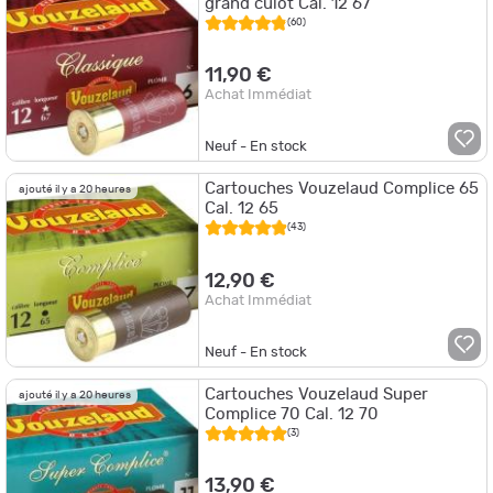
grand culot Cal. 12 67
(60)
11,90 €
Achat Immédiat
Neuf - En stock
Cartouches Vouzelaud Complice 65
ajouté il y a 20 heures
Cal. 12 65
(43)
12,90 €
Achat Immédiat
Neuf - En stock
Cartouches Vouzelaud Super
ajouté il y a 20 heures
Complice 70 Cal. 12 70
(3)
13,90 €