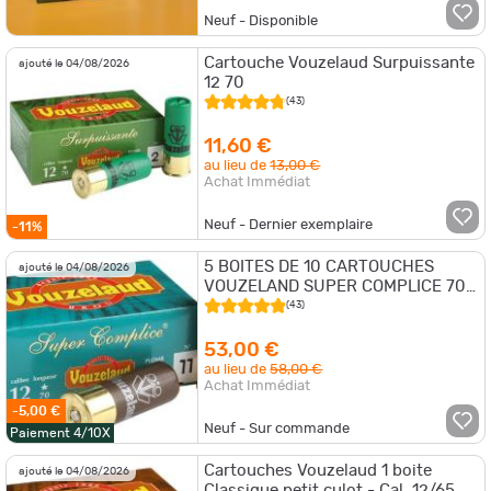
Neuf - Disponible
Cartouche Vouzelaud Surpuissante
ajouté le 04/08/2026
12 70
(43)
11,60 €
au lieu de
13,00 €
Achat Immédiat
Neuf - Dernier exemplaire
-11%
5 BOITES DE 10 CARTOUCHES
ajouté le 04/08/2026
VOUZELAND SUPER COMPLICE 70
CAL 12/70 P7
(43)
53,00 €
au lieu de
58,00 €
Achat Immédiat
-5,00 €
Neuf - Sur commande
Paiement 4/10X
Cartouches Vouzelaud 1 boite
ajouté le 04/08/2026
Classique petit culot - Cal. 12/65