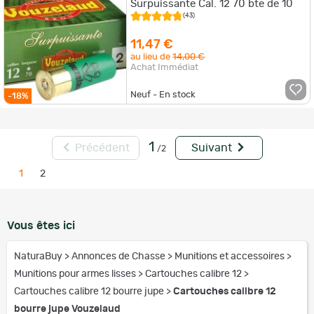
Surpuissante Cal. 12 70 bte de 10
(43)
11,47 €
au lieu de
14,00 €
Achat Immédiat
Neuf - En stock
-18%
1
Précédent
Suivant
/2
1
2
Vous êtes ici
NaturaBuy
>
Annonces de Chasse
>
Munitions et accessoires
>
Munitions pour armes lisses
>
Cartouches calibre 12
>
Cartouches calibre 12 bourre jupe
>
Cartouches calibre 12
bourre jupe Vouzelaud