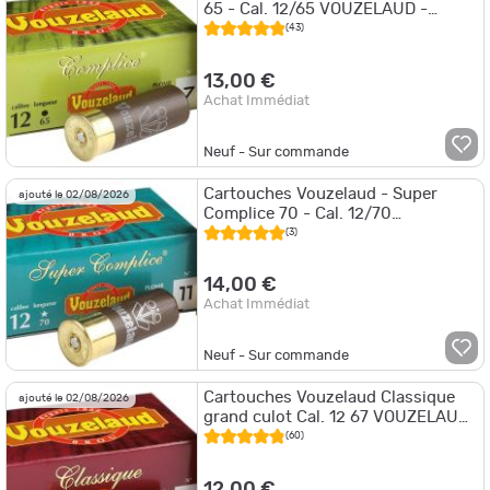
65 - Cal. 12/65 VOUZELAUD -
COMPLICE 65 - P.8
(43)
13,00 €
Achat Immédiat
Neuf - Sur commande
Cartouches Vouzelaud - Super
ajouté le 02/08/2026
Complice 70 - Cal. 12/70
VOUZELAUD - SUPER COMPLICE
(3)
70 - P.5
14,00 €
Achat Immédiat
Neuf - Sur commande
Cartouches Vouzelaud Classique
ajouté le 02/08/2026
grand culot Cal. 12 67 VOUZELAUD
Classique Grand CULOT
(60)
12,00 €