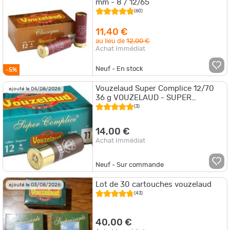
mm - 8 / 12/65
(60)
11,40 €
au lieu de
12,00 €
Achat Immédiat
Neuf - En stock
-5%
Vouzelaud Super Complice 12/70
ajouté le 04/08/2026
36 g VOUZELAUD - SUPER
COMPLICE 70 - P.11
(3)
14,00 €
Achat Immédiat
Neuf - Sur commande
Lot de 30 cartouches vouzelaud
ajouté le 03/08/2026
(43)
40,00 €