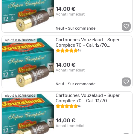
70 - P.6
14,00 €
Achat Immédiat
Neuf - Sur commande
Cartouches Vouzelaud - Super
ajouté le 02/08/2026
Complice 70 - Cal. 12/70
VOUZELAUD - SUPER COMPLICE
(3)
70 - P.7
14,00 €
Achat Immédiat
Neuf - Sur commande
Cartouches Vouzelaud - Super
ajouté le 02/08/2026
Complice 70 - Cal. 12/70
VOUZELAUD - SUPER COMPLICE
(3)
70 - P.8
14,00 €
Achat Immédiat