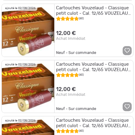
Cartouches Vouzelaud - Classique
ajouté le 02/08/2026
petit culot - Cal. 12/65 VOUZELAUD
-Classique Petit CULOT - P.7
(60)
12,00 €
Achat Immédiat
Neuf - Sur commande
Cartouches Vouzelaud - Classique
ajouté le 02/08/2026
petit culot - Cal. 12/65 VOUZELAUD
- Classique Petit CULOT - P.8
(60)
12,00 €
Achat Immédiat
Neuf - Sur commande
Cartouches Vouzelaud - Classique
ajouté le 02/08/2026
petit culot - Cal. 12/65 VOUZELAUD
- Classique Petit CULOT - P.4
(60)