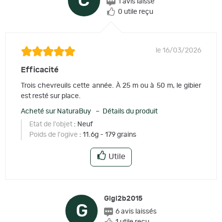
C
1 avis laissé
0 utile reçu
le 16/03/2026
Efficacité
Trois chevreuils cette année. À 25 m ou à 50 m, le gibier
est resté sur place.
Acheté sur NaturaBuy – Détails du produit
Etat de l'objet
: Neuf
Poids de l'ogive
: 11.6g - 179 grains
Utile
Gigi2b2015
G
6 avis laissés