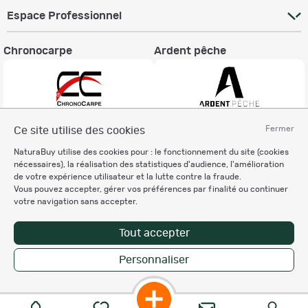
Espace Professionnel
Chronocarpe
Ardent pêche
Fermer
Ce site utilise des cookies
Informations légales
NaturaBuy utilise des cookies pour : le fonctionnement du site (cookies
Charte éthique
nécessaires), la réalisation des statistiques d'audience, l'amélioration
Mentions légales
de votre expérience utilisateur et la lutte contre la fraude.
Vous pouvez accepter, gérer vos préférences par finalité ou continuer
Règlement & Conditions d'utilisation
votre navigation sans accepter.
Politique de protection
des données personnelles
Tout accepter
Personnalisation des cookies
Personnaliser
Copyright © 2007-2026 NaturaBuy. Tous droits réservés. N°CNIL: 1239459.
Les marques commerciales mentionnées appartiennent à leurs propriétaires
respectifs in 0.065 s
Suggestions de recherche