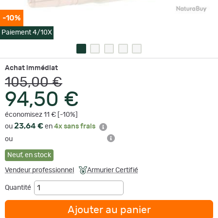
-10%
Paiement 4/10X
Achat immédiat
105,00 €
94,50 €
économisez 11 € [-10%]
23,64 €
ou
en
4x sans frais
ou
Neuf
,
en stock
Vendeur professionnel
Armurier Certifié
Quantité
Ajouter au panier