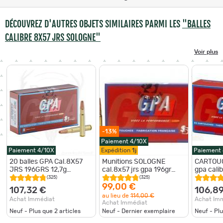
DÉCOUVREZ D'AUTRES OBJETS SIMILAIRES PARMI LES
"BALLES
CALIBRE 8X57 JRS SOLOGNE"
Voir plus
-13%
Paiement 4/10X
Paiement 4/10X
Expédition
1j
Paiement
20 balles GPA Cal.8X57
Munitions SOLOGNE
CARTOU
JRS 196GRS 12,7g
cal.8x57 jrs gpa 196gr
gpa cali
SOLOGNE
12.7g par 20
196GR 12
(325)
(325)
99,00 €
107,32 €
106,8
au lieu de
114,00 €
Achat Immédiat
Achat Im
Achat Immédiat
Neuf - Plus que
2
articles
Neuf - Dernier exemplaire
Neuf - Pl