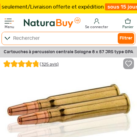
/
Livraison offerte et expédition
sous 15 jours
/
Plus q
Menu
Se connecter
Panier
Filtrer
Cartouches à percussion centrale Sologne 8 x 57 JRS type GPA
(325 avis)