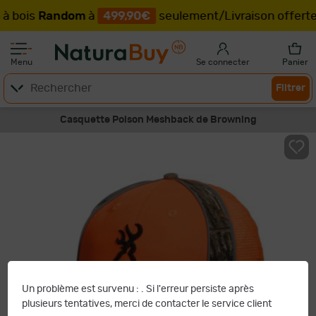
à bois
Random
à
499,90€
seulement
/
Livraison offerte
Menu
Se connecter
Panier
Filtrer
Casquette Polson Meshback de Browning
Un problème est survenu :
. Si l'erreur persiste après
plusieurs tentatives, merci de contacter le service client