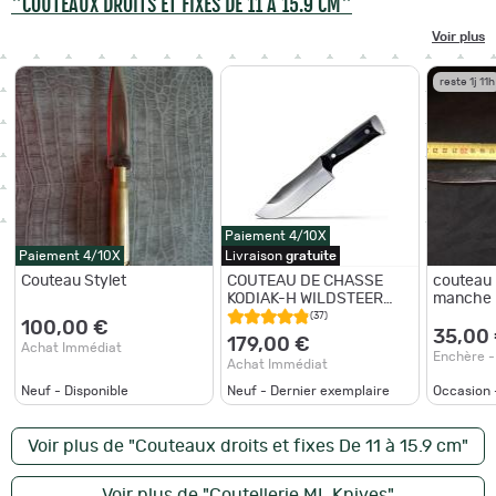
"COUTEAUX DROITS ET FIXES DE 11 À 15.9 CM"
Voir plus
reste 1j 11h
Paiement 4/10X
Paiement 4/10X
Livraison
gratuite
Couteau Stylet
COUTEAU DE CHASSE
couteau 
KODIAK-H WILDSTEER
manche 
MANCHE MICARTA NOIR
chevreui
(37)
100,00 €
LAME BROSSÉE
35,00
179,00 €
Achat Immédiat
Enchère -
Achat Immédiat
Neuf - Disponible
Neuf - Dernier exemplaire
Occasion 
Voir plus de "Couteaux droits et fixes De 11 à 15.9 cm"
Voir plus de "Coutellerie ML Knives"