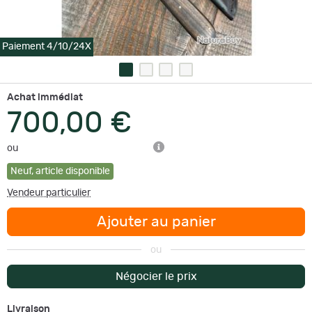
Paiement 4/10/24X
Achat immédiat
700,00 €
ou
Neuf
,
article disponible
Vendeur particulier
Ajouter au panier
ou
Négocier le prix
Livraison