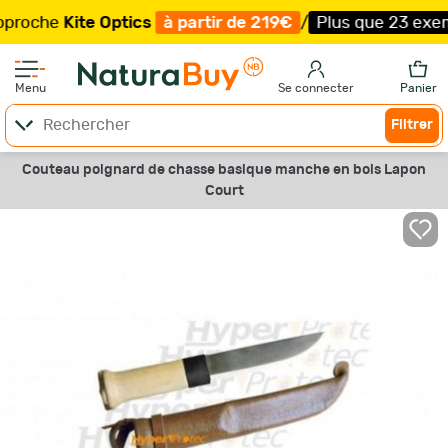
he
Kite Optics
à partir de 219€
/
Plus que 23 exemplaire
Menu
Se connecter
Panier
Filtrer
Couteau poignard de chasse basique manche en bois Lapon
Court