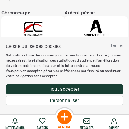
Chronocarpe
Ardent pêche
Fermer
Ce site utilise des cookies
Informations légales
NaturaBuy utilise des cookies pour : le fonctionnement du site (cookies
Charte éthique
nécessaires), la réalisation des statistiques d'audience, l'amélioration
Mentions légales
de votre expérience utilisateur et la lutte contre la fraude.
Vous pouvez accepter, gérer vos préférences par finalité ou continuer
Règlement & Conditions d'utilisation
votre navigation sans accepter.
Politique de protection
des données personnelles
Tout accepter
Personnalisation des cookies
Personnaliser
Copyright © 2007-2026 NaturaBuy. Tous droits réservés. N°CNIL: 1239459.
Les marques commerciales mentionnées appartiennent à leurs propriétaires
respectifs in 0.042 s
Suggestions de recherche
Site NaturaBuy classique
VENDRE
NOTIFICATIONS
FAVORIS
MESSAGES
COMPTE