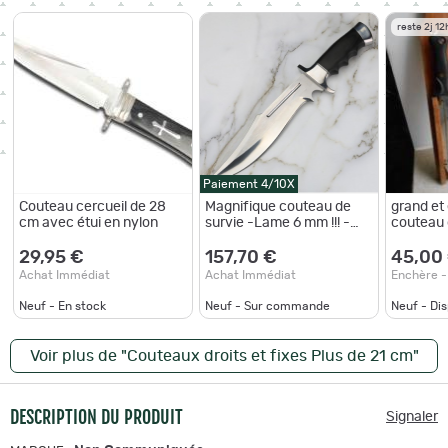
reste 2j 12
Paiement 4/10X
Couteau cercueil de 28
Magnifique couteau de
grand et
cm avec étui en nylon
survie -Lame 6 mm !!! -
couteau
chasse - camping -
chasse/
Garantie à vie
29,95 €
157,70 €
45,00
Achat Immédiat
Achat Immédiat
Enchère -
Neuf - En stock
Neuf - Sur commande
Neuf - Di
Voir plus de "Couteaux droits et fixes Plus de 21 cm"
DESCRIPTION DU PRODUIT
Signaler