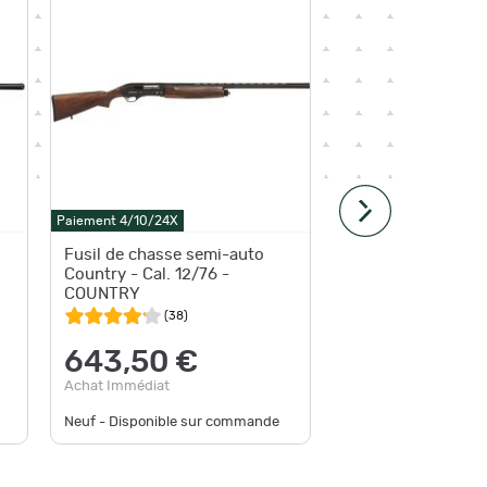
Paiement 4
Paiement 4/10/24X
Expédition
Fusil de chasse semi-auto
country
Country - Cal. 12/76 -
COUNTRY
(
38
)
599
643,50 €
Achat Im
Achat Immédiat
Neuf - De
Neuf - Disponible sur commande
disponible