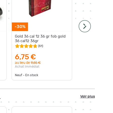
-1,10 €
-30%
Expédition
Gold 36 cal 12 36 gr fob gold
Munitio
36 cal12 36gr
waidman
cal.12/7
(
51
)
6,75 €
11,5
au lieu de
9,65 €
au lieu d
Achat Immédiat
Achat Im
Neuf - En stock
Neuf - En
"
Voir plus