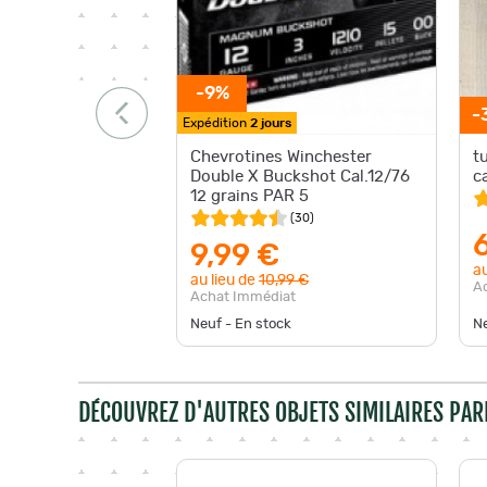
-9%
-
Expédition
2 jours
Chevrotines Winchester
t
Double X Buckshot Cal.12/76
c
12 grains PAR 5
(
30
)
9,99 €
au
au lieu de
10,99 €
A
Achat Immédiat
Neuf - En stock
Ne
DÉCOUVREZ D'AUTRES OBJETS SIMILAIRES PAR