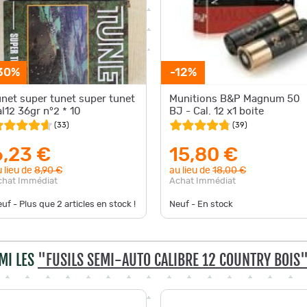
30%
-12%
unet super tunet super tunet
Munitions B&P Magnum 50
al12 36gr n°2 * 10
BJ - Cal. 12 x1 boite
(
33
)
(
39
)
6,23 €
15,80 €
 lieu de
8,90 €
au lieu de
18,00 €
chat Immédiat
Achat Immédiat
uf - Plus que
2
articles en stock !
Neuf - En stock
MI LES
"FUSILS SEMI-AUTO CALIBRE 12 COUNTRY BOIS