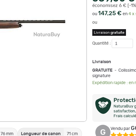
économisez 6 € [-1%
147,25 €
ou
en
4 x 
ou
Livraison
gratuite
Quantité :
Livraison
GRATUITE
- Colissimo
signature
Expédition rapide : en
Protect
NaturaBuy g
satisfactio
Frais calcul
G
Vendu par
G
76 mm
Longueur de canon
71 cm