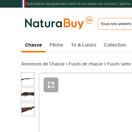
Spécialiste équipement neuf et occasion de chasse / pêche 
Tous nos univers
Chasse
Pêche
Tir & Loisirs
Collection
Annonces de Chasse
>
Fusils de chasse
>
Fusils semi