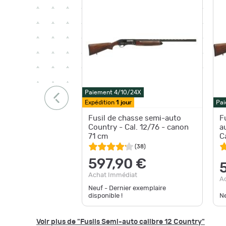
Paiement 4/10/24X
Expédition
1 jour
Pai
Fusil de chasse semi-auto
F
Country - Cal. 12/76 - canon
a
71 cm
C
(
38
)
597,90 €
Achat Immédiat
A
Neuf - Dernier exemplaire
disponible !
Ne
Voir plus de "Fusils Semi-auto calibre 12 Country"