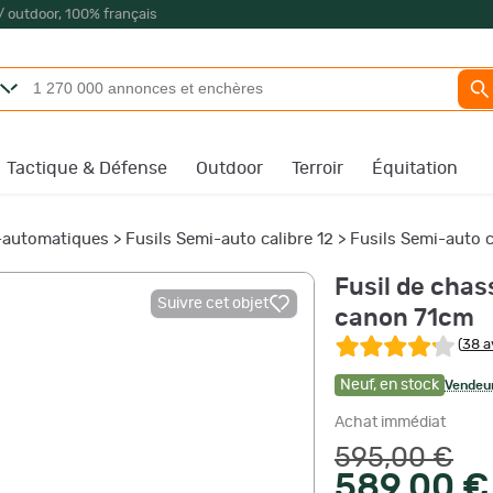
/ outdoor, 100% français
Tactique & Défense
Outdoor
Terroir
Équitation
-automatiques
>
Fusils Semi-auto calibre 12
>
Fusils Semi-auto c
Fusil de chas
Suivre cet objet
canon 71cm
(
38 a
Neuf
,
en stock
Vendeur
Achat immédiat
595,00 €
589,00 €