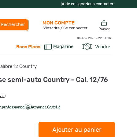
|
Aide en ligne
Nous contacter
MON COMPTE
Rechercher
S'inscrire / Se connecter
Panier
06 Aoû 2026 -
22:51:17
Magazine
Vendre
Bons Plans
alibre 12 Country
se semi-auto Country - Cal. 12/76
vis
)
 professionnel
Armurier Certifié
Ajouter au panier