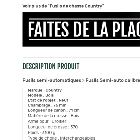
Voir plus de "Fusils de chasse Country"
DESCRIPTION PRODUIT
Fusils semi-automatiques >
Fusils Semi-auto calibre
Marque
:
Country
Modèle
:
Bois
Etat de l'objet
:
Neuf
Chambrage
:
76 mm
Longueur de canon
:
71 cm
Matière de la crosse
:
Bois
Arme pour
:
Droitier
Longueur de crosse
:
370
Poids
:
3100 g
Type de choke
:
Interchangeables