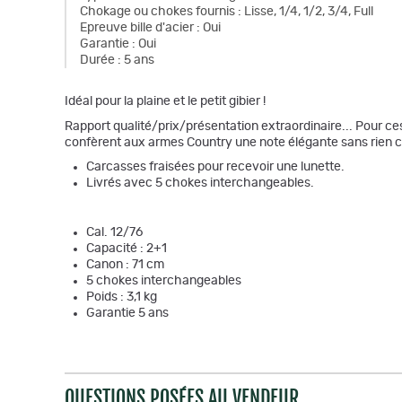
Chokage ou chokes fournis
:
Lisse, 1/4, 1/2, 3/4, Full
Epreuve bille d'acier
:
Oui
Garantie
:
Oui
Durée
:
5 ans
Idéal pour la plaine et le petit gibier !
Rapport qualité/prix/présentation extraordinaire... Pour ces
confèrent aux armes Country une note élégante sans rien con
Carcasses fraisées pour recevoir une lunette.
Livrés avec 5 chokes interchangeables.
Cal. 12/76
Capacité : 2+1
Canon : 71 cm
5 chokes interchangeables
Poids : 3,1 kg
Garantie 5 ans
QUESTIONS POSÉES AU VENDEUR