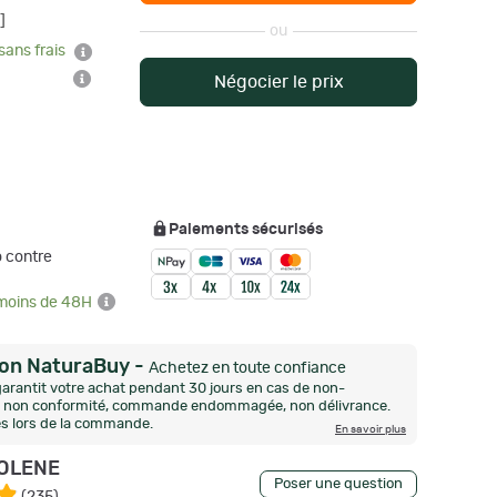
]
ou
sans frais
Négocier le prix
Paiements sécurisés
 contre
 moins de 48H
ion NaturaBuy
-
Achetez en toute confiance
arantit votre achat pendant 30 jours en cas de non-
n, non conformité, commande endommagée, non délivrance.
és lors de la commande.
En savoir plus
OLENE
Poser une question
(
235
)