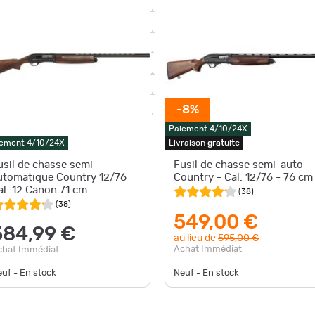
-8%
Paiement 4/10/24X
ement 4/10/24X
Livraison
gratuite
usil de chasse semi-
Fusil de chasse semi-auto
utomatique Country 12/76
Country - Cal. 12/76 - 76 cm
al. 12 Canon 71 cm
(
38
)
(
38
)
549,00 €
584,99 €
au lieu de
595,00 €
Achat Immédiat
chat Immédiat
uf - En stock
Neuf - En stock