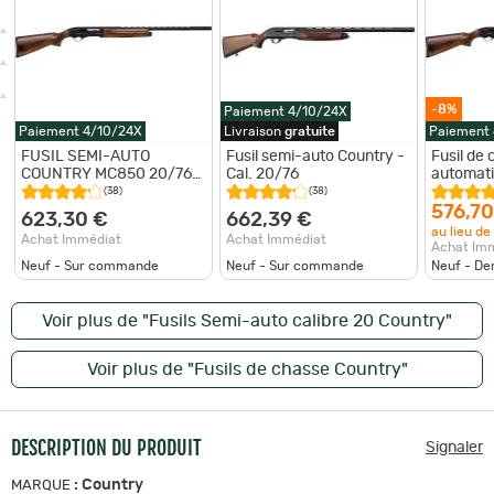
-8%
Paiement 4/10/24X
Paiement 4/10/24X
Livraison
gratuite
Paiement
FUSIL SEMI-AUTO
Fusil semi-auto Country -
Fusil de
COUNTRY MC850 20/76
Cal. 20/76
automati
71CM
canon de
(38)
(38)
576,70
623,30 €
662,39 €
au lieu de
Achat Immédiat
Achat Immédiat
Achat Im
Neuf - Sur commande
Neuf - Sur commande
Neuf - De
Voir plus de "Fusils Semi-auto calibre 20 Country"
Voir plus de "Fusils de chasse Country"
DESCRIPTION DU PRODUIT
Signaler
:
Country
MARQUE