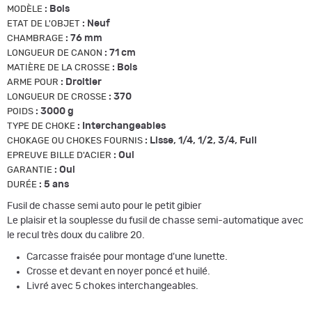
:
Bois
MODÈLE
:
Neuf
ETAT DE L'OBJET
:
76 mm
CHAMBRAGE
:
71 cm
LONGUEUR DE CANON
:
Bois
MATIÈRE DE LA CROSSE
:
Droitier
ARME POUR
:
370
LONGUEUR DE CROSSE
:
3000 g
POIDS
:
Interchangeables
TYPE DE CHOKE
:
Lisse, 1/4, 1/2, 3/4, Full
CHOKAGE OU CHOKES FOURNIS
:
Oui
EPREUVE BILLE D'ACIER
:
Oui
GARANTIE
:
5 ans
DURÉE
Fusil de chasse semi auto pour le petit gibier
Le plaisir et la souplesse du fusil de chasse semi-automatique avec
le recul très doux du calibre 20.
Carcasse fraisée pour montage d'une lunette.
Crosse et devant en noyer poncé et huilé.
Livré avec 5 chokes interchangeables.