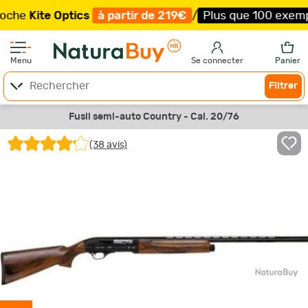
Optics
à partir de 219€
/
Plus que 100 exemplaires !
/
L
Menu
Se connecter
Panier
Filtrer
Fusil semi-auto Country - Cal. 20/76
(38 avis)