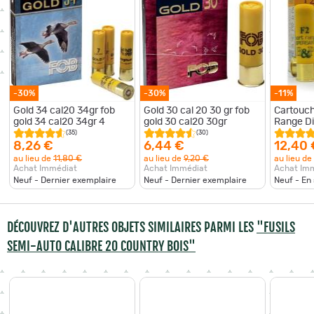
-30%
-30%
-11%
Gold 34 cal20 34gr fob
Gold 30 cal 20 30 gr fob
Cartouc
gold 34 cal20 34gr 4
gold 30 cal20 30gr
Range Di
BD - Cal.
(35)
(30)
8,26 €
6,44 €
12,40 
au lieu de
11,80 €
au lieu de
9,20 €
au lieu de
Achat Immédiat
Achat Immédiat
Achat Im
Neuf - Dernier exemplaire
Neuf - Dernier exemplaire
Neuf - En
DÉCOUVREZ D'AUTRES OBJETS SIMILAIRES PARMI LES
"FUSILS
SEMI-AUTO CALIBRE 20 COUNTRY BOIS"