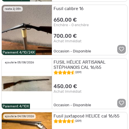
Fusil calibre 16
reste 2j 05h
650,00 €
Enchère - 0 enchère
700,00 €
Achat Immédiat
Occasion - Disponible
Paiement 4/10/24X
FUSIL HÉLICE ARTISANAL
ajouté le 05/08/2026
STÉPHANOIS CAL 16/65
(209)
450,00 €
Achat Immédiat
Occasion - Disponible
Paiement 4/10X
Fusil juxtaposé HELICE cal 16/65
ajouté le 04/08/2026
(209)