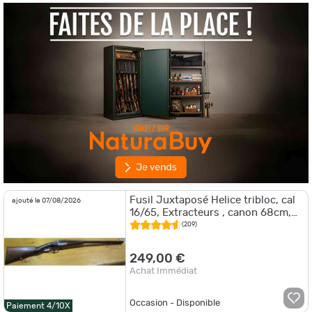
Fusil Juxtaposé Helice tribloc, cal
ajouté le 07/08/2026
16/65, Extracteurs , canon 68cm,
chokes fixes, bon etat
(209)
249,00 €
Achat Immédiat
Occasion - Disponible
Paiement 4/10X