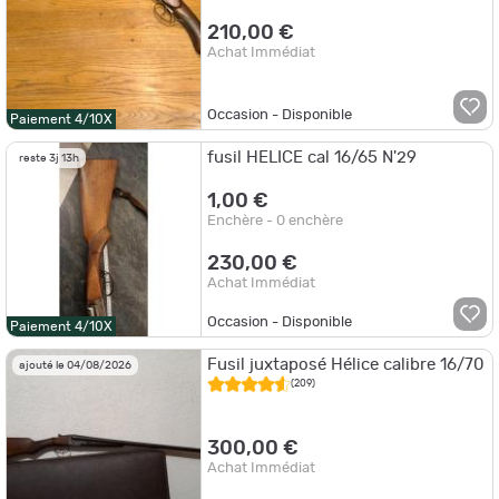
210,00 €
Achat Immédiat
Occasion - Disponible
Paiement 4/10X
fusil HELICE cal 16/65 N'29
reste 3j 13h
1,00 €
Enchère - 0 enchère
230,00 €
Achat Immédiat
Occasion - Disponible
Paiement 4/10X
Fusil juxtaposé Hélice calibre 16/70
ajouté le 04/08/2026
(209)
300,00 €
Achat Immédiat