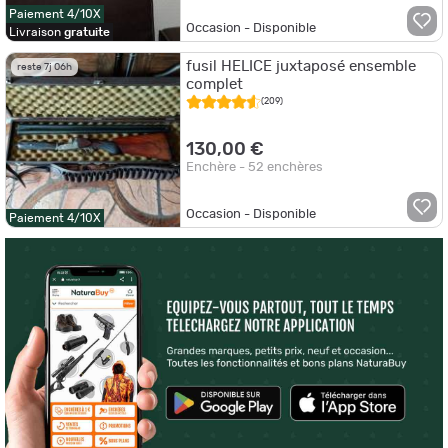
Paiement 4/10X
Occasion - Disponible
Livraison
gratuite
fusil HELICE juxtaposé ensemble
reste 7j 06h
complet
(209)
130,00 €
Enchère - 52 enchères
Occasion - Disponible
Paiement 4/10X