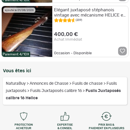
Paiement 4/10X
Elégant juxtaposé stéphanois
ajouté le 01/08/2026
vintage avec mécanisme HELICE et
crosse anglaise 16/70
(209)
400,00 €
Achat Immédiat
Occasion - Disponible
Paiement 4/10X
Vous êtes ici
NaturaBuy
>
Annonces de Chasse
>
Fusils de chasse
>
Fusils
juxtaposés
>
Fusils Juxtaposés calibre 16
>
Fusils Juxtaposés
calibre 16 Helice
PROTECTION
EXPERTISE
PRIX BAS &
ACHETEUR
& CONSEIL
PAIEMENT EN PLUSIEURS