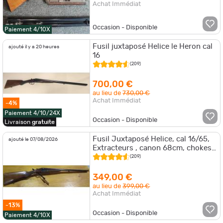
Achat Immédiat
Occasion - Disponible
Paiement 4/10X
Fusil juxtaposé Helice le Heron cal
ajouté il y a 20 heures
16
(209)
700,00 €
au lieu de
730,00 €
Achat Immédiat
-4%
Paiement 4/10/24X
Occasion - Disponible
Livraison
gratuite
Fusil Juxtaposé Helice, cal 16/65,
ajouté le 07/08/2026
Extracteurs , canon 68cm, chokes
fixes, bon etat
(209)
349,00 €
au lieu de
399,00 €
Achat Immédiat
-13%
Occasion - Disponible
Paiement 4/10X