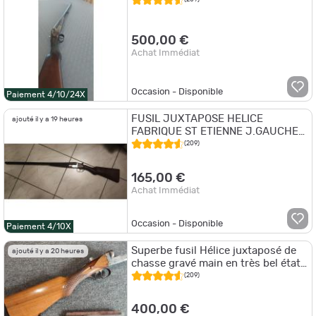
500,00 €
Achat Immédiat
Occasion - Disponible
Paiement 4/10/24X
FUSIL JUXTAPOSE HELICE
ajouté il y a 19 heures
FABRIQUE ST ETIENNE J.GAUCHER
CAL 16/65......BRADERIE D'ETE
(209)
165,00 €
Achat Immédiat
Occasion - Disponible
Paiement 4/10X
Superbe fusil Hélice juxtaposé de
ajouté il y a 20 heures
chasse gravé main en très bel état
en calibre 16 65 canons Fangé
(209)
400,00 €