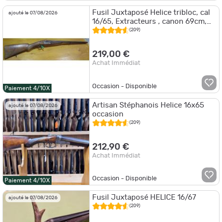
Fusil Juxtaposé Helice tribloc, cal
ajouté le 07/08/2026
16/65, Extracteurs , canon 69cm,
chokes fixes, bon etat
(209)
219,00 €
Achat Immédiat
Occasion - Disponible
Paiement 4/10X
Artisan Stéphanois Helice 16x65
ajouté le 07/08/2026
occasion
(209)
212,90 €
Achat Immédiat
Occasion - Disponible
Paiement 4/10X
Fusil Juxtaposé HELICE 16/67
ajouté le 07/08/2026
(209)