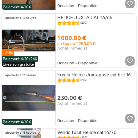
Occasion - Disponible
Paiement 4/10X
HELICE JUXTA CAL 16/65
ajouté il y a 12 heures
(209)
1 000,00 €
au lieu de
1 250,00 €
Achat Immédiat
-20%
Paiement 4/10/24X
Occasion - Disponible
Livraison
gratuite
Fusils Helice Juxtaposé calibre 16
ajouté il y a 17 heures
(209)
230,00 €
Achat Immédiat
Occasion - Disponible
Paiement 4/10X
Vends fusil Hélice cal 16/70
ajouté il y a 18 heures
(209)