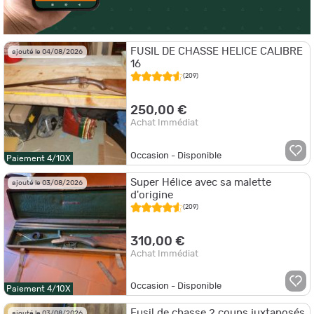
FUSIL DE CHASSE HELICE CALIBRE
ajouté le 04/08/2026
16
(209)
250,00 €
Achat Immédiat
Occasion - Disponible
Paiement 4/10X
Super Hélice avec sa malette
ajouté le 03/08/2026
d'origine
(209)
310,00 €
Achat Immédiat
Occasion - Disponible
Paiement 4/10X
Fusil de chasse 2 coups juxtaposés
ajouté le 03/08/2026