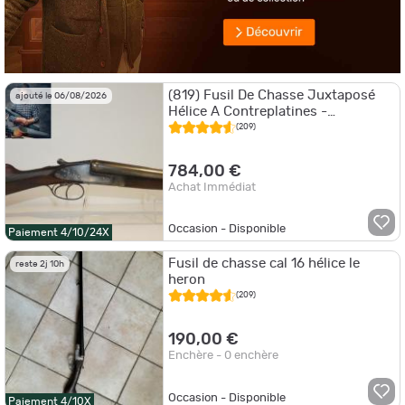
(819) Fusil De Chasse Juxtaposé
ajouté le 06/08/2026
Hélice A Contreplatines -
OCCASION
(209)
784,00 €
Achat Immédiat
Occasion - Disponible
Paiement 4/10/24X
Fusil de chasse cal 16 hélice le
reste 2j 10h
heron
(209)
190,00 €
Enchère - 0 enchère
Occasion - Disponible
Paiement 4/10X