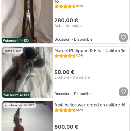
16
(209)
280,00 €
Achat Immédiat
Occasion - Disponible
Paiement 4/10X
Marcel Philippon & Fils - Calibre 16
reste 3j 00h
(209)
50,00 €
Enchère - 0 enchère
Occasion - Disponible
Paiement 4/10X
fusil helice warrented en calibre 16
ajouté le 06/08/2026
(209)
800,00 €