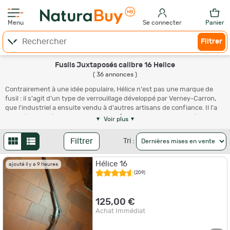
Menu
Se connecter
Panier
Filtrer
Fusils Juxtaposés calibre 16 Helice
( 36 annonces )
Contrairement à une idée populaire, Hélice n'est pas une marque de
fusil : il s'agit d'un type de verrouillage développé par Verney-Carron,
que l'industriel a ensuite vendu à d'autres artisans de confiance. Il l'a
bien sûr installé sur plusieurs de ses
fusils de chasse
. Le système est
Voir plus
fiable, robuste, endurant ; il n'a été développé que par les meilleurs
ateliers. Dans l'ensemble, les fusils Hélice sont souvent d'excellente
Filtrer
Tri :
qualité.
Hélice 16
ajouté il y a 9 heures
(209)
125,00 €
Achat Immédiat