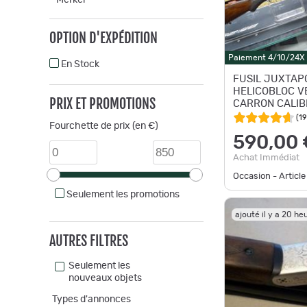
Merkel
OPTION D'EXPÉDITION
Paiement 4/10/24X
En Stock
FUSIL JUXTAP
HELICOBLOC V
PRIX ET PROMOTIONS
CARRON CALIB
CANON DE 71 
(
19
Fourchette de prix (en €)
D'OCCASION
590,00 
Achat Immédiat
Occasion - Article
Seulement les promotions
ajouté il y a 20 he
AUTRES FILTRES
Seulement les
nouveaux objets
Types d'annonces