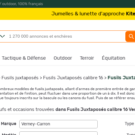
/ outdoor, 100% français
Jumelles & lunette d'approche
Kite Optics
à partir 
Tactique & Défense
Outdoor
Terroir
Équitation
Fusils Juxt
>
Fusils juxtaposés
>
Fusils Juxtaposés calibre 16
>
ombreux modèles de fusils juxtaposés, allant d'armes de première entrée de gam
entation et de finition, peut fluctuer dans une proportion de un à dix. Il est d
que toujours inscrits sur la bascule ou les canons du fusil. Puis de se référer en
fs et occasions trouvées
dans Fusils Juxtaposés calibre 16 V
Marque
Type 
Verney-Carron