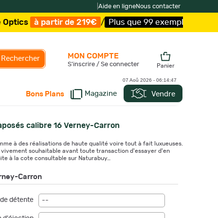
|
Aide en ligne
Nous contacter
de 219€
/
Plus que 99 exemplaires !
/
Livraison offerte et
MON COMPTE
Rechercher
S'inscrire / Se connecter
Panier
07 Aoû 2026 -
06:14:48
Magazine
Vendre
Bons Plans
aposés calibre 16 Verney-Carron
me à des réalisations de haute qualité voire tout à fait luxueuses.
onc vivement souhaitable avant toute transaction d'essayer d'en
suite à la cote consultable sur Naturabuy…
erney-Carron
de détente
--