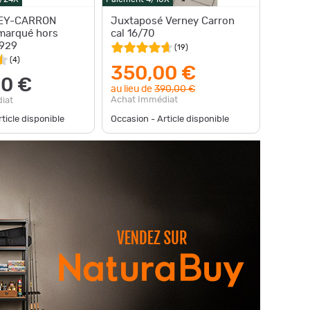
NEY-CARRON
Juxtaposé Verney Carron
cal 16/70
1929
(
19
)
(
4
)
350,00 €
0 €
au lieu de
390,00 €
Achat Immédiat
iat
ticle disponible
Occasion - Article disponible