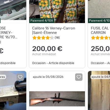
Paiement 4/10X
Paiement 4/10
OSE
Calibre 16 Verney-Carron
FUSIL CAL
ERNEY-
|Saint-Étienne
CARRON
RE 16/70
(
18
)
CM
)
200,00 €
250,0
€
Achat Immédiat
Achat Imméd
 disponible
Occasion - Article disponible
Occasion - Ar
ures
ajouté le 05/08/2026
ajouté le 04