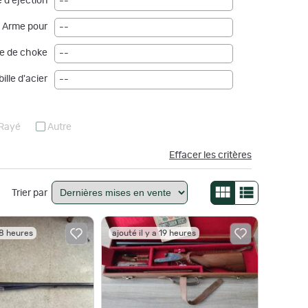
 d'éjection
--
Arme pour
--
e de choke
--
ille d'acier
--
Rayé
Autre
Effacer les critères
Trier par
18 heures
ajouté il y a 19 heures