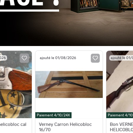
2026
ajouté le 01/08/2026
ajouté le 01
Paiement 4/10/24X
Paiement 4/10
elicobloc cal
Verney Carron Helicobloc
Bon VERN
16/70
HELICOBLOC