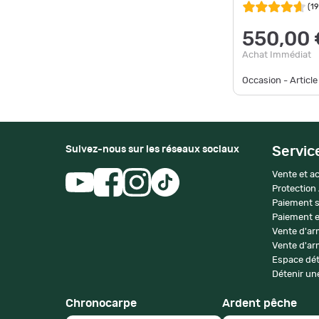
(
19
550,00 
Achat Immédiat
Occasion - Article
Suivez-nous sur les réseaux sociaux
Servic
Vente et ac
Protection
Paiement s
Paiement e
Vente d'ar
Vente d'arm
Espace dét
Détenir une
Chronocarpe
Ardent pêche