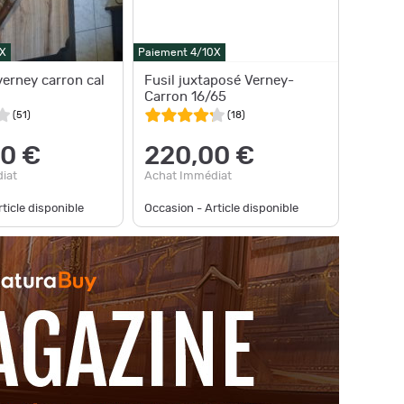
X
Paiement 4/10X
verney carron cal
Fusil juxtaposé Verney-
Carron 16/65
(
51
)
(
18
)
0 €
220,00 €
iat
Achat Immédiat
ticle disponible
Occasion - Article disponible