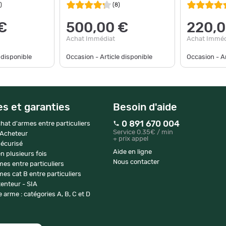
)
(
8
)
€
500,00 €
220,0
Achat Immédiat
Achat Imméd
 disponible
Occasion - Article disponible
Occasion - Ar
es et garanties
Besoin d'aide
0 891 670 004
hat d'armes entre particuliers
Service 0.35€ / min
 Acheteur
+ prix appel
écurisé
Aide en ligne
n plusieurs fois
Nous contacter
mes entre particuliers
es cat B entre particuliers
enteur - SIA
 arme : catégories A, B, C et D