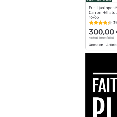
Fusil juxtapos
Carron Hélisto
16/65
(
5
)
300,00
Achat Immédiat
Occasion - Article