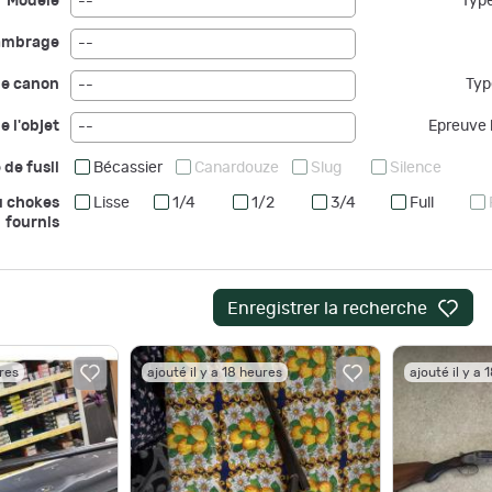
Modèle
Type
--
ambrage
--
de canon
Typ
--
e l'objet
Epreuve b
--
 de fusil
Bécassier
Canardouze
Slug
Silence
u chokes
Lisse
1/4
1/2
3/4
Full
fournis
Enregistrer la recherche
ures
ajouté il y a 18 heures
ajouté il y a 