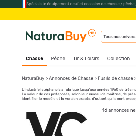
Spécialiste équipement neuf et occasion de chasse / pêche 
Tous nos univers
Chasse
Pêche
Tir & Loisirs
Collection
NaturaBuy
>
Annonces de Chasse
>
Fusils de chasse
L'industriel stéphanois a fabriqué jusqu'aux années 1960 de très n
La valeur de ces juxtaposés, selon leur niveau de maîtrise, de prés
identifier le modèle et la version exacts, d'autant qu'ils sont pres
16
annonces neu