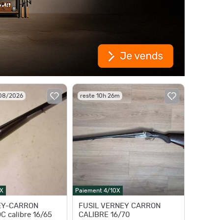
/08/2026
reste 10h 26m
X
Paiement 4/10X
EY-CARRON
FUSIL VERNEY CARRON
 calibre 16/65
CALIBRE 16/70