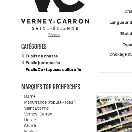
Ch
Longueur 
Etat d
Chasse
CATÉGORIES
Type
Chokage o
Fusils de chasse
Fusils juxtaposés
Fusils Juxtaposés calibre 16
MARQUES TOP RECHERCHES
Darne
ajouté il y a 13 he
Manufrance (robust - Idéal)
Saint Etienne
Verney-Carron
Helice
Charlin