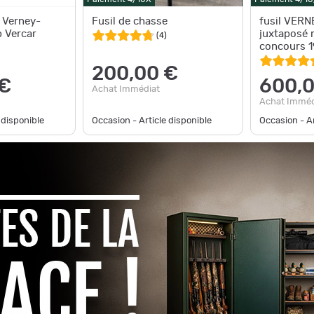
é Verney-
Fusil de chasse
fusil VER
p Vercar
juxtaposé marqué hors
(
4
)
concours 
200,00 €
 €
600,0
Achat Immédiat
Achat Imméd
 disponible
Occasion - Article disponible
Occasion - Ar