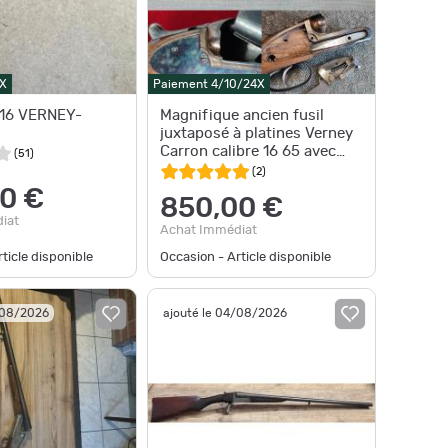
X
Paiement 4/10/24X
 16 VERNEY-
Magnifique ancien fusil
juxtaposé à platines Verney
Carron calibre 16 65 avec
(
51
)
malette catégorie C1C
(
2
)
0 €
850,00 €
iat
Achat Immédiat
ticle disponible
Occasion - Article disponible
/08/2026
ajouté le 04/08/2026