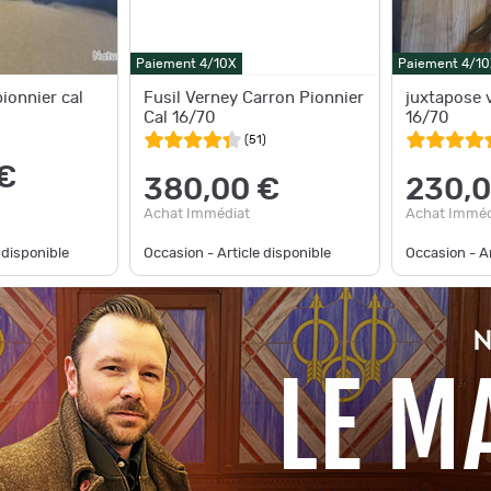
Paiement 4/10X
Paiement 4/10
ionnier cal
Fusil Verney Carron Pionnier
juxtapose 
Cal 16/70
16/70
(
51
)
€
380,00 €
230,0
Achat Immédiat
Achat Imméd
 disponible
Occasion - Article disponible
Occasion - Ar