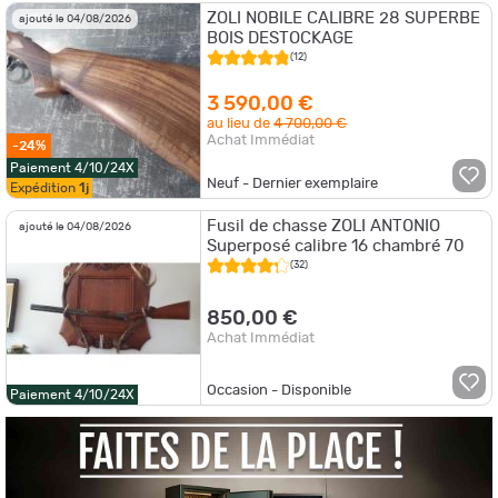
ZOLI NOBILE CALIBRE 28 SUPERBE
ajouté le 04/08/2026
BOIS DESTOCKAGE
(12)
3 590,00 €
au lieu de
4 700,00 €
Achat Immédiat
-24%
Paiement 4/10/24X
Neuf - Dernier exemplaire
Expédition
1j
Fusil de chasse ZOLI ANTONIO
ajouté le 04/08/2026
Superposé calibre 16 chambré 70
(32)
850,00 €
Achat Immédiat
Occasion - Disponible
Paiement 4/10/24X