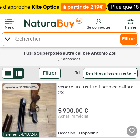
d'approche
Kite Optics
à partir de 219€
/
Plus que 18 ex
Menu
Se connecter
Panier
Filtrer
Fusils Superposés autre calibre Antonio Zoli
( 3 annonces )
Filtrer
Tri :
vendre un fusil zoli pernice calibre
ajouté le 06/08/2026
28
5 900,00 €
Achat Immédiat
Occasion - Disponible
Paiement 4/10/24X