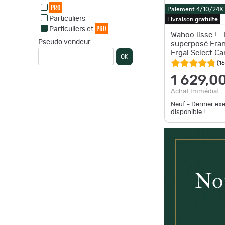
PRO
Paiement 4/10/24X
Particuliers
Livraison
gratuite
PRO
Particuliers et
Wahoo lisse ! - 
Pseudo vendeur
superposé Fran
Ergal Select C
OK
- Cal. 410
(
1
1 629,0
Achat Immédiat
Neuf - Dernier ex
disponible !