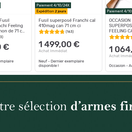
Paiement 4/10/24X
Expédition
2 jours
Paiement 4/1
Fusil
Fusil superposé Franchi cal
OCCASION 
chi Feeling
410mag can 71 cm ci
SUPERPOS
anon de 71 cm
FEELING C
(
163
)
63
)
1 499,00 €
0 €
1 064
Achat Immédiat
Achat Imméd
emplaire
Neuf - Dernier exemplaire
disponible !
Occasion - Ar