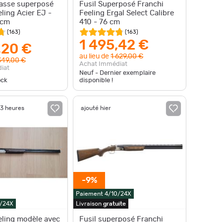
hasse superposé
Fusil Superposé Franchi
ling Acier EJ -
Feeling Ergal Select Calibre
 cm
410 - 76 cm
(
163
)
(
163
)
1 495,42 €
,20 €
au lieu de
1 629,00 €
349,00 €
Achat Immédiat
iat
Neuf - Dernier exemplaire
ock
disponible !
23 heures
ajouté hier
-9%
Paiement 4/10/24X
0/24X
Livraison
gratuite
eling modèle avec
Fusil superposé Franchi