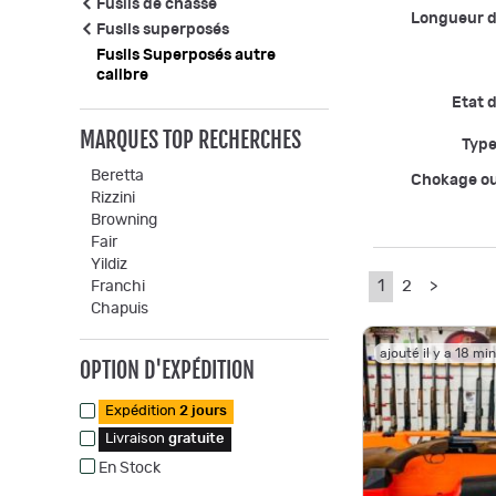
Fusils de chasse
Longueur 
Fusils superposés
Fusils Superposés autre
calibre
Etat d
MARQUES TOP RECHERCHES
Type
Beretta
Chokage o
Rizzini
Browning
Fair
Yildiz
1
2
>
Franchi
Chapuis
ajouté il y a 18 mi
OPTION D'EXPÉDITION
Expédition
2 jours
Livraison
gratuite
En Stock