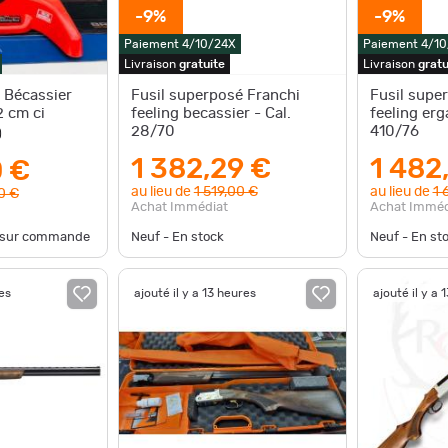
-9%
-9%
Paiement 4/10/24X
Paiement 4/1
Livraison
gratuite
Livraison
gratu
 Bécassier
Fusil superposé Franchi
Fusil supe
2 cm ci
feeling becassier - Cal.
feeling erga
28/70
410/76
)
1 382,29 €
1 482
0 €
au lieu de
1 519,00 €
au lieu de
1 
0 €
Achat Immédiat
Achat Imméd
e sur commande
Neuf - En stock
Neuf - En st
res
ajouté il y a 13 heures
ajouté il y a 