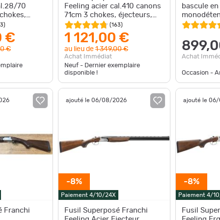
al.28/70
Feeling acier cal.410 canons
bascule en
chokes,
71cm 3 chokes, éjecteurs,
monodétent
ette
mallette
canon 71 é
63
)
(
163
)
neuf
0 €
1 121,00 €
899,0
00 €
au lieu de
1 349,00 €
Achat Imméd
Achat Immédiat
emplaire
Neuf - Dernier exemplaire
disponible !
Occasion - Ar
2026
ajouté le 06/08/2026
ajouté le 06
-8%
-8%
Paiement 4/10/24X
Paiement 4/1
é Franchi
Fusil Superposé Franchi
Fusil Supe
Feeling Acier Ejecteur
Feeling Erg