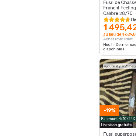
Fusil de Chass
Franchi Feeling
Calibre 28/70
(
1
1 495,4
au lieu de
1 629,
Achat Immédiat
Neuf - Dernier ex
disponible !
ajouté il y a 21 he
-19%
Paiement 4/10/24X
Livraison
gratuite
Fusil superpo