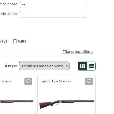
e de choke
--
ille d'acier
--
Rayé
Autre
Effacer les critères
Trier par
2 heures
ajouté il y a 6 heures