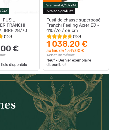
Paiement 4/10/24X
0/24X
Livraison
gratuite
- FUSIL
Fusil de chasse superposé
ER FRANCHI
Franchi Feeling Acier EJ -
ALIBRE 28/70
410/76 / 68 cm
(
163
)
(
163
)
1 038,20 €
,00 €
au lieu de
1 349,00 €
iat
Achat Immédiat
Neuf - Dernier exemplaire
ticle disponible
disponible !