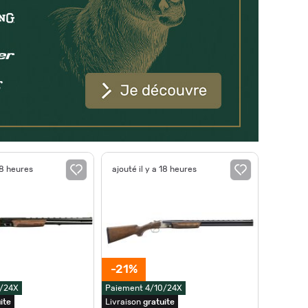
18 heures
ajouté il y a 18 heures
-21%
0/24X
Paiement 4/10/24X
ite
Livraison
gratuite