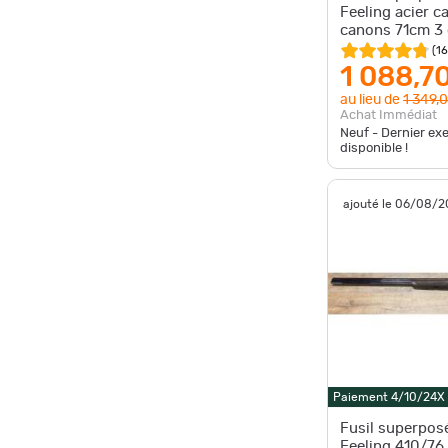
Feeling acier c
canons 71cm 3 
éjecteurs, mall
(
1
1 088,7
au lieu de
1 349,
Achat Immédiat
Neuf - Dernier ex
disponible !
ajouté le 06/08/
Paiement 4/10/24X
Fusil superpos
Feeling 410/76