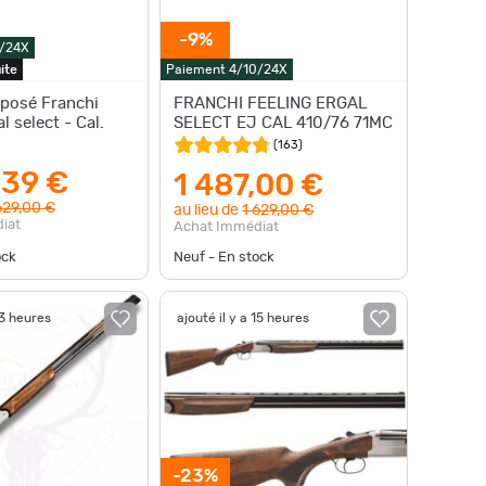
-9%
0/24X
ite
Paiement 4/10/24X
rposé Franchi
FRANCHI FEELING ERGAL
l select - Cal.
SELECT EJ CAL 410/76 71MC
(
163
)
,39 €
1 487,00 €
629,00 €
au lieu de
1 629,00 €
iat
Achat Immédiat
ock
Neuf - En stock
13 heures
ajouté il y a 15 heures
-23%