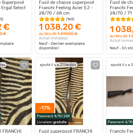
e Superposé
Fusil de chasse superposé
Fusil de c
 Ergal Select
Franchi Feeling Acier EJ -
Franchi Fee
28/70 / 68 cm
28/70 / 71
63
)
(
163
)
2 €
1 038,20 €
1 038
00 €
au lieu de
1 349,00 €
au lieu de
1 
Achat Immédiat
Achat Imméd
emplaire
Neuf - Dernier exemplaire
disponible !
Neuf - En st
ures
ajouté il y a 21 heures
ajouté il y a 
-17%
Paiement 4/10/24X
Livraison
gratuite
Paiement 4/1
sé FRANCHI
Fusil superposé FRANCHI
Franchi Fe