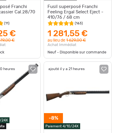
rposé Franchi
Fusil superposé Franchi
cassier Cal.28/70
Feeling Ergal Select Eject -
410/76 / 68 cm
(
11
)
(
163
)
,25 €
1 281,55 €
519,00 €
au lieu de
1 629,00 €
iat
Achat Immédiat
ock
Neuf - Disponible sur commande
 20 heures
ajouté il y a 21 heures
-8%
0/24X
ite
Paiement 4/10/24X