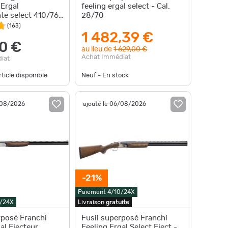
 Ergal
feeling ergal select - Cal.
e select 410/76
28/70
jecteur comme
(
163
)
1 482,39 €
0 €
au lieu de
1 629,00 €
Achat Immédiat
iat
ticle disponible
Neuf - En stock
/08/2026
ajouté le 06/08/2026
-21%
Paiement 4/10/24X
0/24X
Livraison
gratuite
rposé Franchi
Fusil superposé Franchi
al Ejecteur
Feeling Ergal Select Eject -