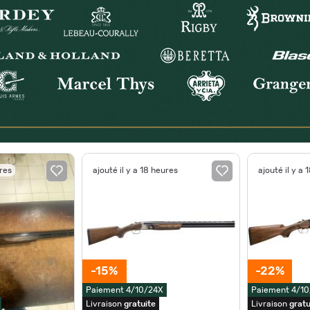
ures
ajouté il y a 18 heures
ajouté il y a 
-15%
-22%
Paiement 4/10/24X
Paiement 4/1
Livraison
gratuite
Livraison
gratu