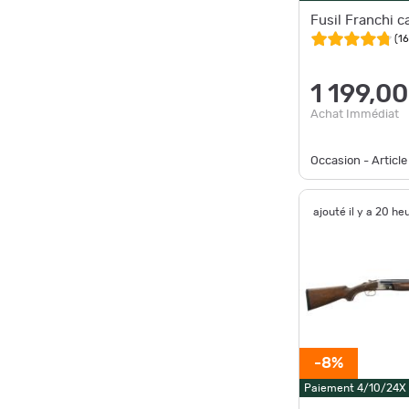
Fusil Franchi c
(
1
1 199,00
Achat Immédiat
Occasion - Article
ajouté il y a 20 he
-8%
Paiement 4/10/24X