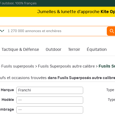
/ outdoor, 100% français
Jumelles & lunette d'approche
Kite Optics
à partir d
Tactique & Défense
Outdoor
Terroir
Équitation
Fusils S
>
Fusils superposés
>
Fusils Superposés autre calibre
>
fs et occasions trouvées
dans Fusils Superposés autre calibr
Marque
Type 
Franchi
Modèle
Type
--
ambrage
--