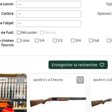
de canon
Typ
--
Calibre
Epreuve b
--
e l'objet
--
 de fusil
Bécassier
Silence
u chokes
Lisse
1/4
1/2
3/4
Full
fournis
Enregistrer la recherche
nutes
ajouté il y a 2 heures
ajouté il y a 