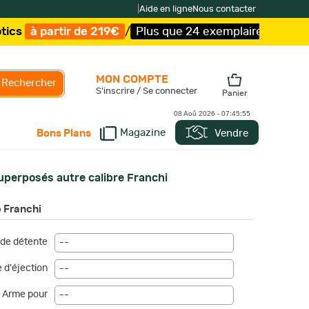
|
Aide en ligne
Nous contacter
e 219€
/
Plus que 24 exemplaires !
/
Livraison offerte et
MON COMPTE
Rechercher
S'inscrire / Se connecter
Panier
08 Aoû 2026 -
07:45:56
Magazine
Vendre
Bons Plans
uperposés autre calibre Franchi
e Franchi
de détente
--
 d'éjection
--
Arme pour
--