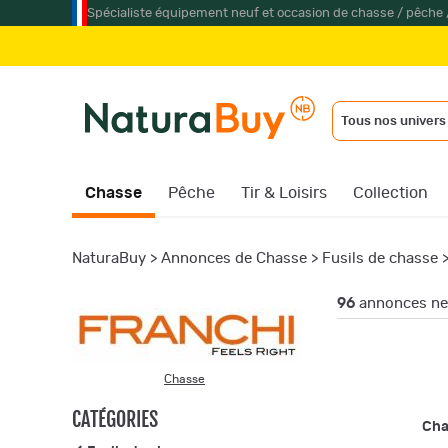
Spécialiste équipement neuf et occasion de chasse / pêche 
Tous nos univers
Chasse
Pêche
Tir & Loisirs
Collection
NaturaBuy
>
Annonces de Chasse
>
Fusils de chasse
96
annonces neu
Chasse
CATÉGORIES
Ch