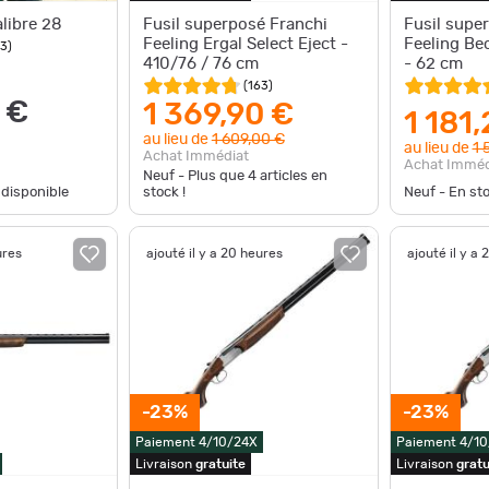
alibre 28
Fusil superposé Franchi
Fusil supe
Feeling Ergal Select Eject -
Feeling Be
63
)
410/76 / 76 cm
- 62 cm
(
163
)
 €
1 369,90 €
1 181
au lieu de
1 609,00 €
au lieu de
1 
Achat Immédiat
Achat Imméd
Neuf - Plus que
4
articles en
 disponible
stock !
Neuf - En st
ures
ajouté il y a 20 heures
ajouté il y a
-23%
-23%
Paiement 4/10/24X
Paiement 4/1
Livraison
gratuite
Livraison
gratu