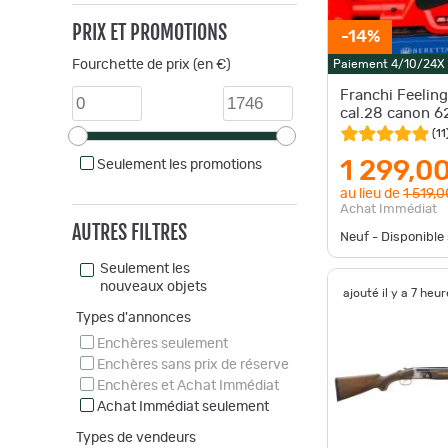
PRIX ET PROMOTIONS
-14%
Fourchette de prix (en €)
Paiement 4/10/24X
Franchi Feeling
cal.28 canon 6
(
11
1 299,0
Seulement les promotions
au lieu de
1 519,0
Achat Immédiat
AUTRES FILTRES
Neuf - Disponibl
Seulement les
nouveaux objets
ajouté il y a 7 heu
Types d'annonces
Enchères seulement
Enchères sans prix de réserve
Enchères et Achat Immédiat
Achat Immédiat seulement
Types de vendeurs