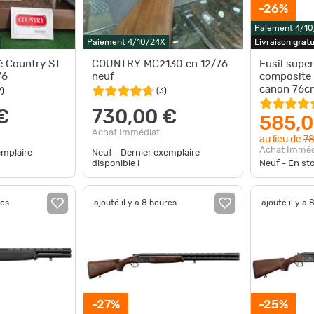
-26%
Paiement 4/1
Paiement 4/10/24X
Livraison
gratu
é Country ST
COUNTRY MC2130 en 12/76
Fusil sup
76
neuf
composite 
canon 76c
9
)
(
3
)
€
730,00 €
585,0
Achat Immédiat
au lieu de
78
Achat Imméd
emplaire
Neuf - Dernier exemplaire
disponible !
Neuf - En st
res
ajouté il y a 8 heures
ajouté il y a 
-27%
-25%