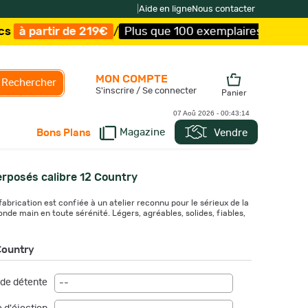
|
Aide en ligne
Nous contacter
219€
/
Plus que 100 exemplaires !
/
Livraison offerte et 
MON COMPTE
Rechercher
S'inscrire / Se connecter
Panier
07 Aoû 2026 -
00:43:15
Magazine
Vendre
Bons Plans
erposés calibre 12 Country
brication est confiée à un atelier reconnu pour le sérieux de la
nde main en toute sérénité. Légers, agréables, solides, fiables,
Country
de détente
--