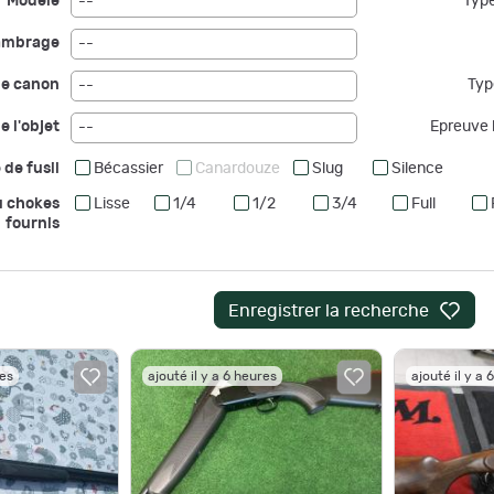
Modèle
Type
--
ambrage
--
de canon
Typ
--
e l'objet
Epreuve b
--
 de fusil
Bécassier
Canardouze
Slug
Silence
u chokes
Lisse
1/4
1/2
3/4
Full
fournis
Enregistrer la recherche
res
ajouté il y a 6 heures
ajouté il y a 