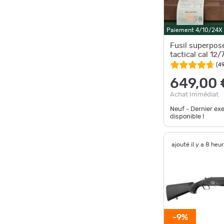
Paiement 4/10/24X
Fusil superpos
tactical cal 12/
(
4
649,00 
Achat Immédiat
Neuf - Dernier ex
disponible !
ajouté il y a 8 heu
-9%