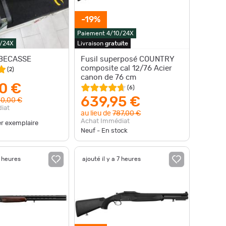
-19%
Paiement 4/10/24X
0/24X
Livraison
gratuite
BECASSE
Fusil superposé COUNTRY
composite cal 12/76 Acier
(
2
)
canon de 76 cm
0 €
(
6
)
639,95 €
0,00 €
iat
au lieu de
787,00 €
Achat Immédiat
er exemplaire
Neuf - En stock
7 heures
ajouté il y a 7 heures