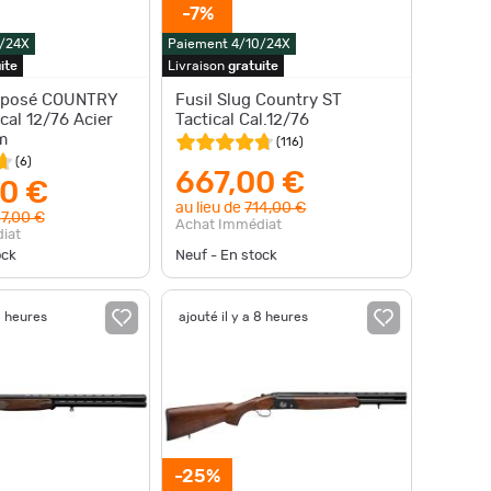
-7%
0/24X
Paiement 4/10/24X
ite
Livraison
gratuite
erposé COUNTRY
Fusil Slug Country ST
cal 12/76 Acier
Tactical Cal.12/76
m
(
116
)
(
6
)
667,00 €
0 €
au lieu de
714,00 €
7,00 €
Achat Immédiat
iat
ock
Neuf - En stock
8 heures
ajouté il y a 8 heures
-25%