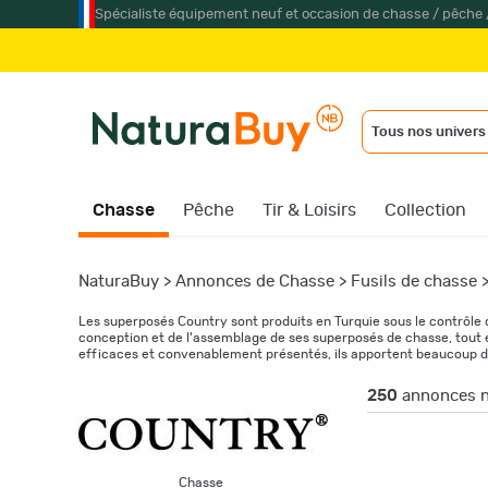
Spécialiste équipement neuf et occasion de chasse / pêche 
Tous nos univers
Chasse
Pêche
Tir & Loisirs
Collection
NaturaBuy
>
Annonces de Chasse
>
Fusils de chasse
Les superposés Country sont produits en Turquie sous le contrôle d
conception et de l'assemblage de ses superposés de chasse, tout en
efficaces et convenablement présentés, ils apportent beaucoup de
250
annonces n
Chasse