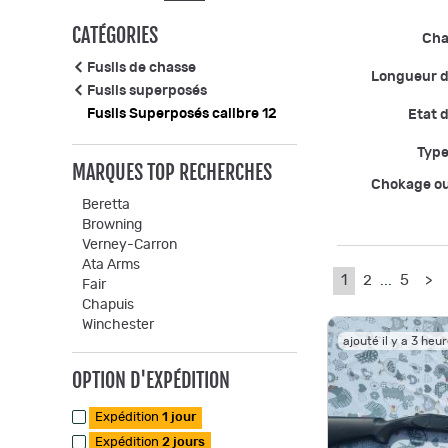
CATÉGORIES
Ch
Fusils de chasse
Longueur 
Fusils superposés
Fusils Superposés calibre 12
Etat d
Type
MARQUES TOP RECHERCHES
Chokage o
Beretta
Browning
Verney-Carron
Ata Arms
1
2
...
5
>
Fair
Chapuis
Winchester
ajouté il y a 3 heu
OPTION D'EXPÉDITION
Expédition
1 jour
Expédition
2 jours