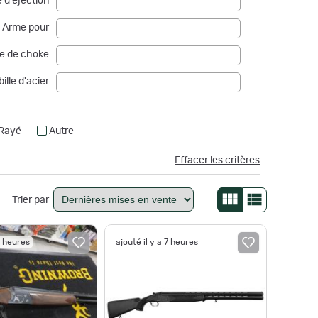
 d'éjection
--
Arme pour
--
e de choke
--
ille d'acier
--
Rayé
Autre
Effacer les critères
Trier par
6 heures
ajouté il y a 7 heures