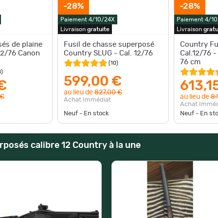
-28%
-28%
Paiement 4/10/24X
Paiement 4/1
Livraison
gratuite
Livraison
gratu
sés de plaine
Fusil de chasse superposé
Country Fu
 12/76 Canon
Country SLUG - Cal. 12/76
Cal.12/76 -
76 cm
(
10
)
8
)
599,00 €
€
613,1
au lieu de
827,00 €
 €
au lieu de
84
Achat Immédiat
Achat Imméd
Neuf - En stock
Neuf - En st
rposés calibre 12 Country à la une