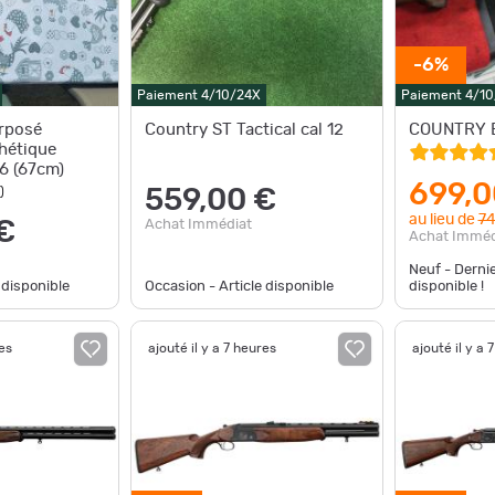
-6%
Paiement 4/10/24X
Paiement 4/1
erposé
Country ST Tactical cal 12
COUNTRY 
hétique
76 (67cm)
699,0
)
559,00 €
au lieu de
74
€
Achat Immédiat
Achat Imméd
Neuf - Derni
 disponible
Occasion - Article disponible
disponible !
res
ajouté il y a 7 heures
ajouté il y a 