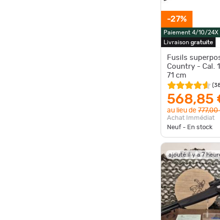
-27%
Paiement 4/10/24X
Livraison
gratuite
Fusils superpo
Country - Cal.
71 cm
(
3
568,85 
au lieu de
777,00
Achat Immédiat
Neuf - En stock
ajouté il y a 7 heu