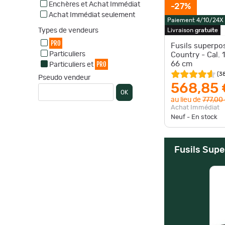
Enchères et Achat Immédiat
-27%
Achat Immédiat seulement
Paiement 4/10/24X
Types de vendeurs
Livraison
gratuite
PRO
Fusils superpo
Particuliers
Country - Cal.
PRO
66 cm
Particuliers et
(
3
Pseudo vendeur
568,85 
OK
au lieu de
777,00
Achat Immédiat
Neuf - En stock
Fusils Supe