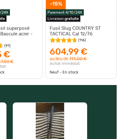
-15%
0/24X
Paiement 4/10/24X
ite
Livraison
gratuite
sil superposé
Fusil Slug COUNTRY ST
 Bascule acier -
TACTICAL Cal 12/76
(
116
)
(
91
)
604,99 €
5 €
au lieu de
714,00 €
7,00 €
Achat Immédiat
iat
ock
Neuf - En stock