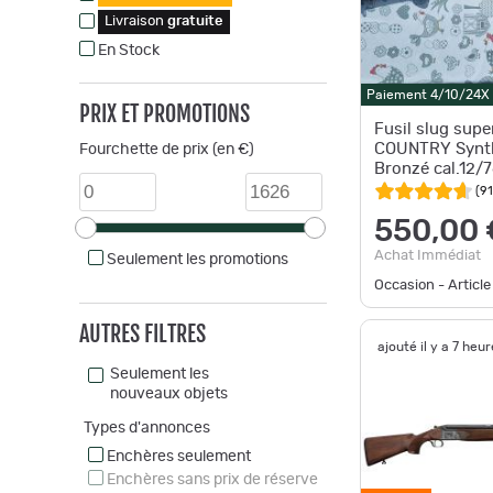
Livraison
gratuite
En Stock
Paiement 4/10/24X
PRIX ET PROMOTIONS
Fusil slug sup
COUNTRY Synt
Fourchette de prix (en €)
Bronzé cal.12/
(
91
550,00 
Achat Immédiat
Seulement les promotions
Occasion - Article
AUTRES FILTRES
ajouté il y a 7 heu
Seulement les
nouveaux objets
Types d'annonces
Enchères seulement
Enchères sans prix de réserve