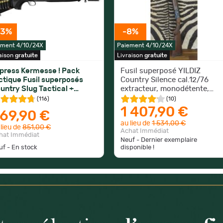
33%
-8%
ement 4/10/24X
Paiement 4/10/24X
aison
gratuite
Livraison
gratuite
press Kermesse ! Pack
Fusil superposé YILDIZ
ctique Fusil superposés
Country Silence cal.12/76
untry Slug Tactical +
extracteur, monodétente,
cessoires - Cal. 12/76
modérateur de son carbone
(
116
)
(
10
)
1 407,90 €
69,90 €
au lieu de
1 534,00 €
 lieu de
851,00 €
Achat Immédiat
hat Immédiat
Neuf - Dernier exemplaire
uf - En stock
disponible !