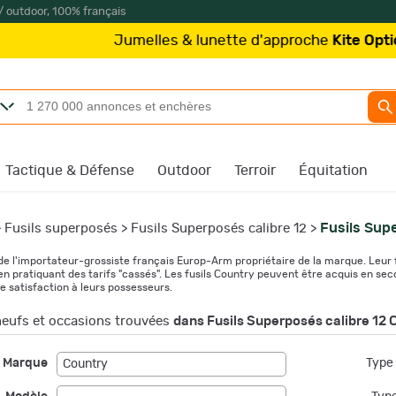
/ outdoor, 100% français
Jumelles & lunette d'approche
Kite Optics
à partir de 
Tactique & Défense
Outdoor
Terroir
Équitation
Fusils Sup
>
Fusils superposés
>
Fusils Superposés calibre 12
>
e l'importateur-grossiste français Europ-Arm propriétaire de la marque. Leur fa
 pratiquant des tarifs "cassés". Les fusils Country peuvent être acquis en seco
 satisfaction à leurs possesseurs.
eufs et occasions trouvées
dans Fusils Superposés calibre 12 
Marque
Type 
Country