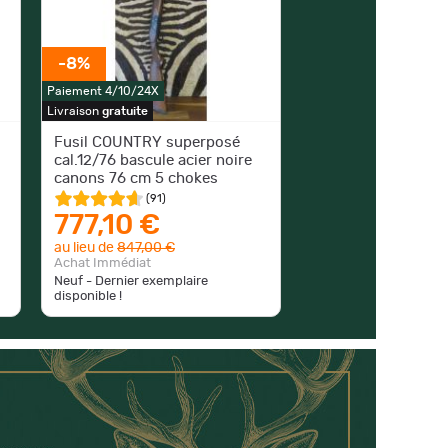
-8%
Paiement 4/10/24X
Livraison
gratuite
Fusil COUNTRY superposé
cal.12/76 bascule acier noire
canons 76 cm 5 chokes
(
91
)
777,10 €
au lieu de
847,00 €
Achat Immédiat
Neuf - Dernier exemplaire
disponible !