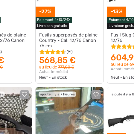
-27%
-13%
Paiement 4/10/24X
Paiement 4/1
Livraison
gratuite
Livraison
gratu
sés de plaine
Fusils superposés de plaine
Fusil Slug
 12/76 Canon
Country - Cal. 12/76 Canon
12/76
76 cm
8
)
(
91
)
604,9
€
568,85 €
au lieu de
69
 €
au lieu de
777,00 €
Achat Imméd
Achat Immédiat
Neuf - En stock
Neuf - En st
res
ajouté il y a 7 heures
ajouté il y a 