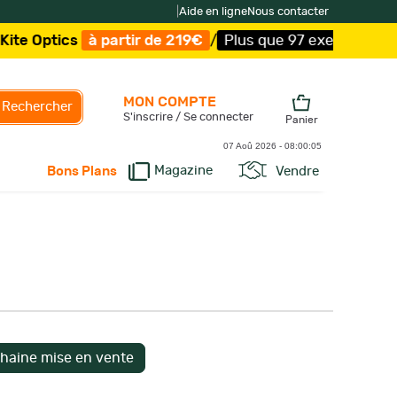
|
Aide en ligne
Nous contacter
partir de 219€
/
Plus que 97 exemplaires !
/
Livraison of
MON COMPTE
Rechercher
S'inscrire / Se connecter
Panier
07 Aoû 2026 -
08:00:06
Magazine
Vendre
Bons Plans