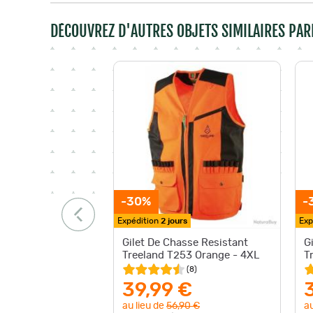
DÉCOUVREZ D'AUTRES OBJETS SIMILAIRES PAR
-30%
-
Expédition
2 jours
Exp
Gilet De Chasse Resistant
G
Treeland T253 Orange - 4XL
T
(
8
)
39,99 €
au lieu de
56,90 €
au