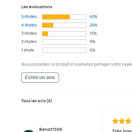
Les évaluations
5 étoiles
63%
4 étoiles
25%
3 étoiles
13%
2 étoiles
0%
1 étoile
0%
Vous possédez ce produit et souhaitez partager votre expéri
Écrire un avis
Tous les avis (4)
Benoit1305
Très bon