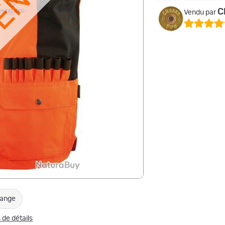
VENDU
C
Vendu par
range
 de détails