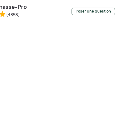
hasse-Pro
Poser une question
(
4358
)