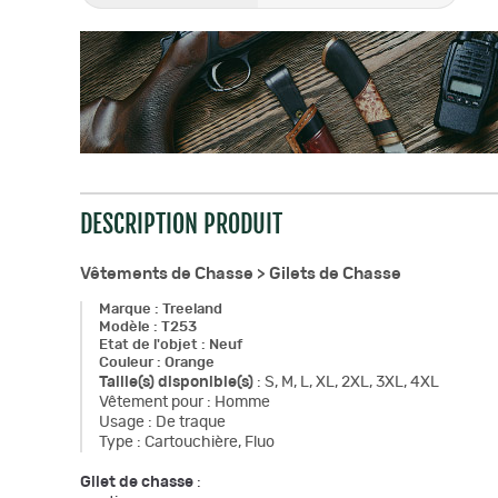
DESCRIPTION PRODUIT
Vêtements de Chasse >
Gilets de Chasse
Marque
:
Treeland
Modèle
:
T253
Etat de l'objet
:
Neuf
Couleur
:
Orange
Taille(s) disponible(s)
:
S, M, L, XL, 2XL, 3XL, 4XL
Vêtement pour
:
Homme
Usage
:
De traque
Type
:
Cartouchière, Fluo
Gilet de chasse
: