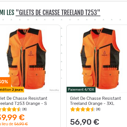
MI LES
"GILETS DE CHASSE TREELAND T253"
30%
édition
2 jours
Paiement 4/10X
ilet De Chasse Resistant
Gilet De Chasse Resistant
reeland T253 Orange - S
Treeland Orange - 3XL
(
8
)
(
8
)
39,99 €
56,90 €
 lieu de
56,90 €