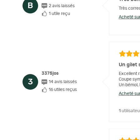
B
2 avis laissés
Très corr
1 utile reçu
Acheté sur
Un gilet 
3375jos
Excellent r
Coupe symp
3
14 avis laissés
Un bémol, l
16 utiles reçus
Acheté sur
1
utilisateu