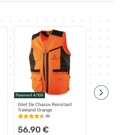
-30%
Paiement 4/10X
Expédition
Gilet De Chasse Resistant
Gilet De
Treeland Orange
Treelan
(
8
)
39,9
56,90 €
au lieu d