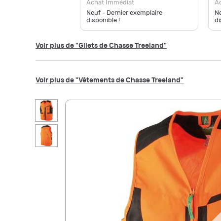
Achat Immédiat
A
Neuf - Dernier exemplaire
Ne
disponible !
di
Voir plus de "Gilets de Chasse Treeland"
Voir plus de "Vêtements de Chasse Treeland"