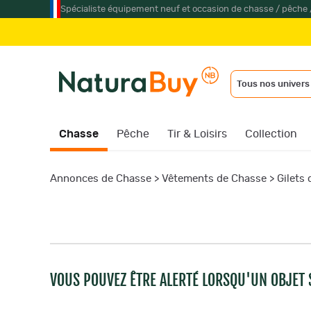
Spécialiste équipement neuf et occasion de chasse / pêche 
Tous nos univers
Chasse
Pêche
Tir & Loisirs
Collection
Annonces de Chasse
>
Vêtements de Chasse
>
Gilets
VOUS POUVEZ ÊTRE ALERTÉ LORSQU'UN OBJET S