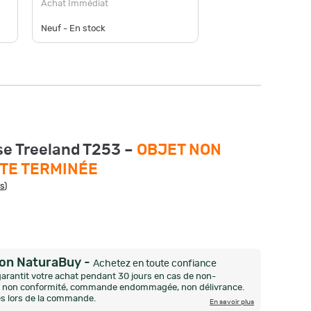
Achat Immédiat
Achat Im
Neuf - De
Neuf - En stock
disponible
se Treeland T253 –
OBJET NON
TE TERMINÉE
is
)
ion NaturaBuy
-
Achetez en toute confiance
arantit votre achat pendant 30 jours en cas de non-
n, non conformité, commande endommagée, non délivrance.
és lors de la commande.
En savoir plus