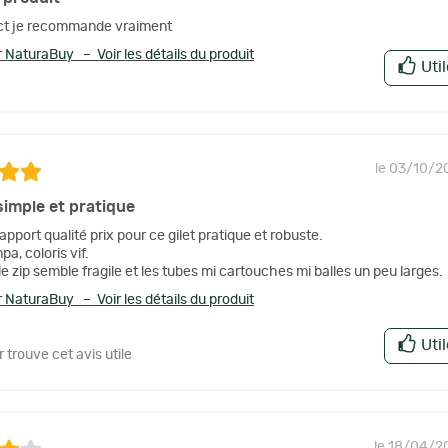
ect je recommande vraiment
 NaturaBuy – Voir les détails du produit
Uti
le 03/10/2
simple et pratique
apport qualité prix pour ce gilet pratique et robuste.
a, coloris vif.
e zip semble fragile et les tubes mi cartouches mi balles un peu larges.
 NaturaBuy – Voir les détails du produit
Uti
r trouve cet avis utile
le 18/04/2