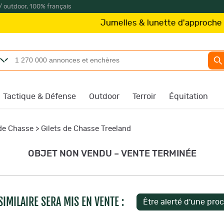
/ outdoor, 100% français
Jumelles & lunette d'approche
Kite Optics
à 
Tactique & Défense
Outdoor
Terroir
Équitation
 de Chasse
>
Gilets de Chasse Treeland
OBJET NON VENDU – VENTE TERMINÉE
IMILAIRE SERA MIS EN VENTE :