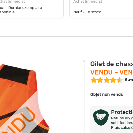
Achat Immédiat
chat Immédiat
uf - Dernier exemplaire
sponible !
Neuf - En stock
Gilet de chas
VENDU –
VEN
(
8 av
Objet non vendu
Protect
NaturaBuy g
satisfactio
Frais calcul