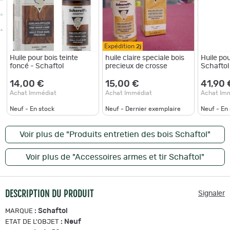
Expédition
2j
Huile pour bois teinte
huile claire speciale bois
Huile pou
foncé - Schaftol
precieux de crosse
Schaftol
14,00 €
15,00 €
41,90 
Achat Immédiat
Achat Immédiat
Achat Im
Neuf - En stock
Neuf - Dernier exemplaire
Neuf - En
Voir plus de "Produits entretien des bois Schaftol"
Voir plus de "Accessoires armes et tir Schaftol"
DESCRIPTION DU PRODUIT
Signaler
:
Schaftol
MARQUE
:
Neuf
ETAT DE L'OBJET