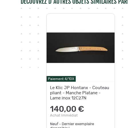
DÉCOUVREZ D'AUTRES OBJETS SIMILAIRES PAR
Paiement 4/10X
Le Klic JP Hontanx - Couteau
pliant - Manche Platane -
Lame inox 12C27N
140,00 €
Achat Immédiat
Neuf - Dernier exemplaire