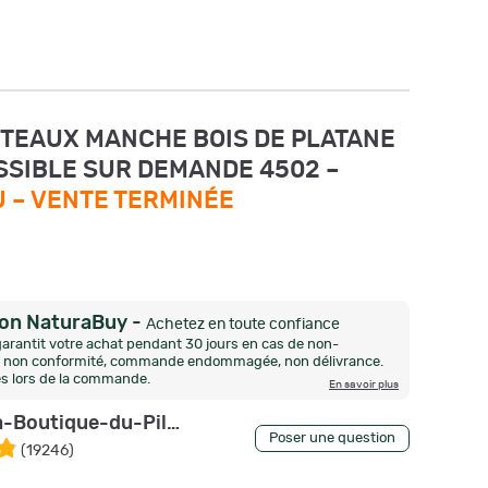
UTEAUX MANCHE BOIS DE PLATANE
SIBLE SUR DEMANDE 4502 –
U –
VENTE TERMINÉE
ion NaturaBuy
-
Achetez en toute confiance
arantit votre achat pendant 30 jours en cas de non-
n, non conformité, commande endommagée, non délivrance.
és lors de la commande.
En savoir plus
-Boutique-du-Pilat
Poser une question
(
19246
)