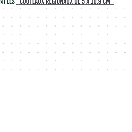
MI LES
"COUTEAUX RÉGIONAUX DE 5 À 10.9 CM"