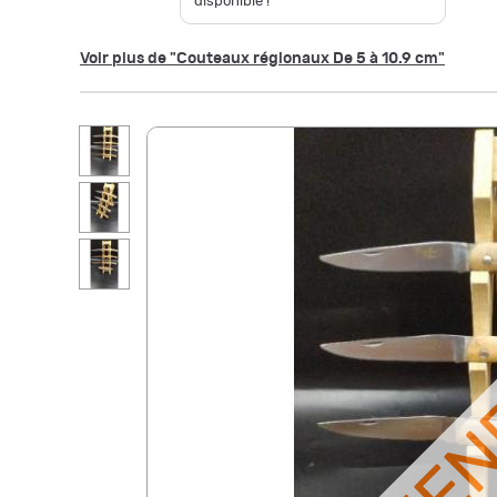
disponible !
Voir plus de "Couteaux régionaux De 5 à 10.9 cm"
VE