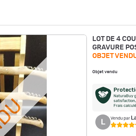
LOT DE 4 CO
GRAVURE POS
OBJET VEND
Objet vendu
Protect
NaturaBuy g
NDU
satisfactio
Frais calcul
La
Vendu par
L