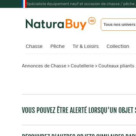
Spécialiste équipement neuf et occasion de chasse / pêche 
Tous nos univers
Chasse
Pêche
Tir & Loisirs
Collection
Annonces de Chasse
>
Coutellerie
>
Couteaux pliants
VOUS POUVEZ ÊTRE ALERTÉ LORSQU'UN OBJET S