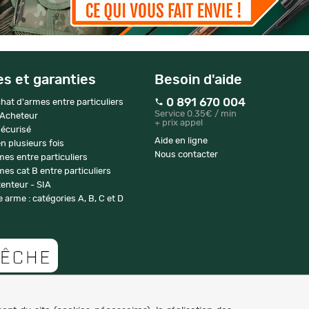
es et garanties
Besoin d'aide
0 891 670 004
hat d'armes entre particuliers
Service 0.35€ / min
 Acheteur
+ prix appel
écurisé
Aide en ligne
n plusieurs fois
Nous contacter
mes entre particuliers
es cat B entre particuliers
enteur - SIA
 arme : catégories A, B, C et D
Copyright © 2007-2026 NaturaBuy. Tous droits réservés. N°CNIL: 1239459.