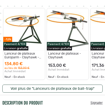
-12%
Paiement 4/10X
Paiement 4/10X
Paiement
Livraison
gratuite
Livraison
gratuite
Livraison
Lanceur de plateaux
Lanceur de plateaux -
Lanceur 
Europarm - Clayhawk -
Clayhawk
Clayhaw
Vert O.D
134,80 €
153,00 €
171,36
au lieu de
153,00 €
Achat Immédiat
Achat Im
Achat Immédiat
Neuf - En stock
Neuf - En stock
Neuf - En
Voir plus de "Lanceurs de plateaux de ball-trap"
DESCRIPTION DU PRODUIT
Signaler