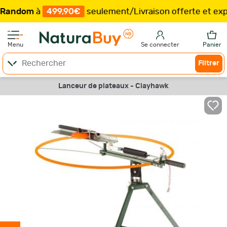
dom
à
499,90€
seulement
/
Livraison offerte et expédit
Menu
Se connecter
Panier
Filtrer
Lanceur de plateaux - Clayhawk