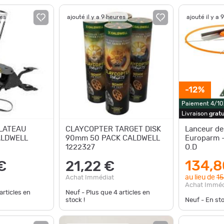
res
ajouté il y a 9 heures
ajouté il y a 
-12%
Paiement 4/10
Livraison
gratu
LATEAU
CLAYCOPTER TARGET DISK
Lanceur de
ALDWELL
90mm 50 PACK CALDWELL
Europarm -
1222327
O.D
134,8
€
21,22 €
au lieu de
15
Achat Immédiat
Achat Imméd
articles en
Neuf - Plus que
4
articles en
stock !
Neuf - En st