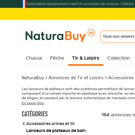
Spécialiste équipement neuf et occasion de chasse / pêche 
Ju
Tous nos univers
Chasse
Pêche
Tir & Loisirs
Collection
NaturaBuy
>
Annonces de Tir et Loisirs
>
Accessoires 
Les lanceurs de plateaux sont des systèmes permettant de lancer d
composant d'un simple manche en plastique avec encoche, au lanc
de sièges, en passant par le lanceur automatique de marques com
électronique.
En savoir plus
CATÉGORIES
154
annonces n
Accessoires armes et tir
Lanceurs de plateaux de ball-