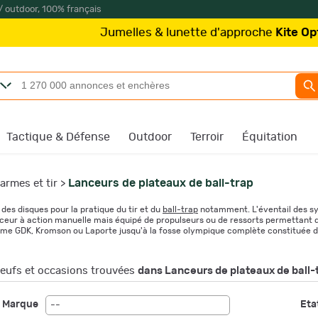
/ outdoor, 100% français
melles & lunette d'approche
Kite Optics
à partir de 21
Tactique & Défense
Outdoor
Terroir
Équitation
Lanceurs de plateaux de ball-trap
armes et tir
>
es disques pour la pratique du tir et du
ball-trap
notamment. L'éventail des sy
eur à action manuelle mais équipé de propulseurs ou de ressorts permettant 
me GDK, Kromson ou Laporte jusqu'à la fosse olympique complète constituée d
eufs et occasions trouvées
dans Lanceurs de plateaux de ball-
Marque
Etat
--