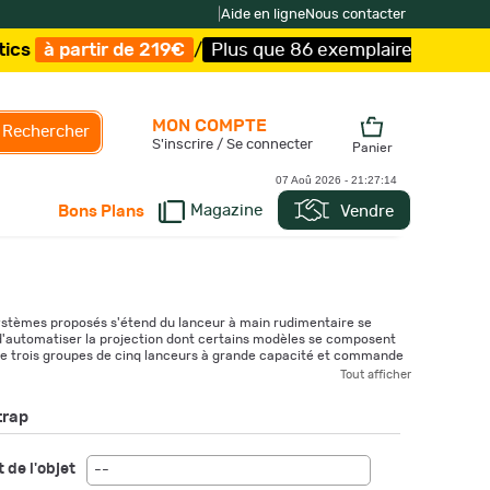
|
Aide en ligne
Nous contacter
9€
/
Plus que 86 exemplaires !
/
Livraison offerte et exp
MON COMPTE
Rechercher
S'inscrire / Se connecter
Panier
07 Aoû 2026 -
21:27:16
Magazine
Vendre
Bons Plans
stèmes proposés s'étend du lanceur à main rudimentaire se
d'automatiser la projection dont certains modèles se composent
e trois groupes de cinq lanceurs à grande capacité et commande
Tout afficher
trap
 de l'objet
--