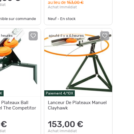
au lieu de
153,00 €
iat
Achat Immédiat
onible sur commande
Neuf - En stock
6 heures
ajouté il y a 6 heures
X
Paiement 4/10X
 Plateaux Ball
Lanceur De Plateaux Manuel
l The Competitor
Clayhawk
 €
153,00 €
iat
Achat Immédiat