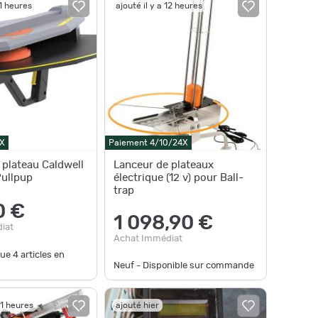
11 heures
ajouté il y a 12 heures
X
Paiement 4/10/24X
 plateau Caldwell
Lanceur de plateaux
ullpup
électrique (12 v) pour Ball-
trap
0 €
1 098,90 €
iat
Achat Immédiat
que
4
articles en
Neuf - Disponible sur commande
21 heures
ajouté hier