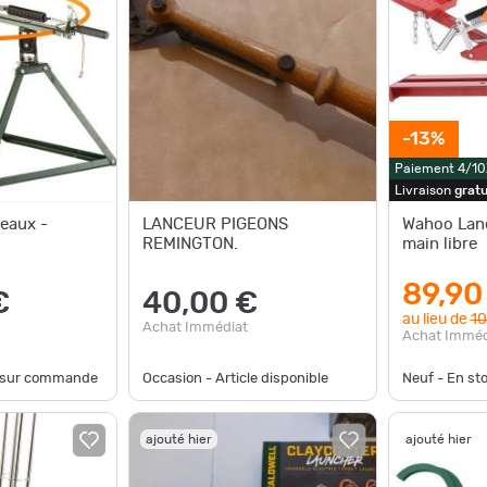
-13%
Paiement 4/10
Livraison
gratu
teaux -
LANCEUR PIGEONS
Wahoo Lanc
REMINGTON.
main libre
89,90
€
40,00 €
au lieu de
10
Achat Immédiat
Achat Imméd
e sur commande
Occasion - Article disponible
Neuf - En st
ajouté hier
ajouté hier