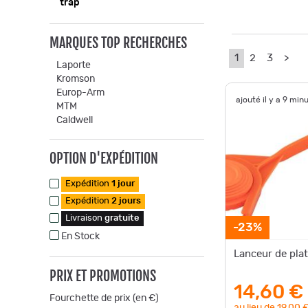
trap
MARQUES TOP RECHERCHES
1
2
3
>
Laporte
Kromson
Europ-Arm
ajouté il y a 9 min
MTM
Caldwell
OPTION D'EXPÉDITION
Expédition
1 jour
Expédition
2 jours
Livraison
gratuite
-23%
En Stock
Lanceur de pla
PRIX ET PROMOTIONS
14,60 €
Fourchette de prix (en €)