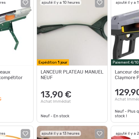
ures
ajouté il y a 10 heures
ajouté il y a 
Expédition
1 jour
Paiement 4/10
teaux
LANCEUR PLATEAU MANUEL
Lanceur de
compétitor
NEUF
Claymore P
129,9
13,90 €
€
Achat Imméd
Achat Immédiat
Neuf - Plus 
Neuf - En stock
stock !
ures
ajouté il y a 13 heures
ajouté il y a 