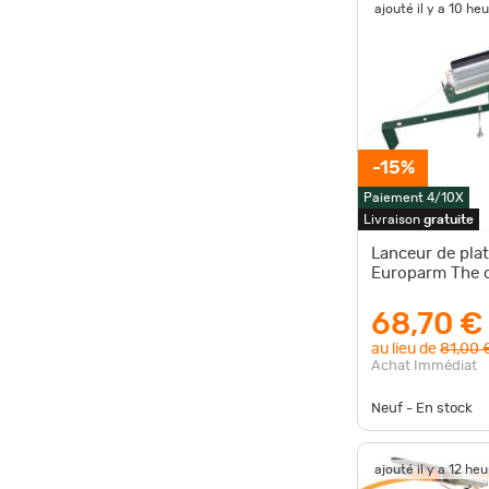
ajouté il y a 10 he
-15%
Paiement 4/10X
Livraison
gratuite
Lanceur de pla
Europarm The 
68,70 €
au lieu de
81,00 
Achat Immédiat
Neuf - En stock
ajouté il y a 12 he