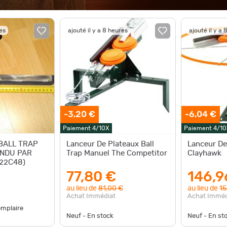
res
ajouté il y a 8 heures
ajouté il y a 
-3,20 €
-6,04 €
Paiement 4/10X
Paiement 4/10
 BALL TRAP
Lanceur De Plateaux Ball
Lanceur De
ENDU PAR
Trap Manuel The Competitor
Clayhawk
22C48)
77,80 €
146,9
au lieu de
81,00 €
au lieu de
15
Achat Immédiat
Achat Imméd
emplaire
Neuf - En stock
Neuf - En st