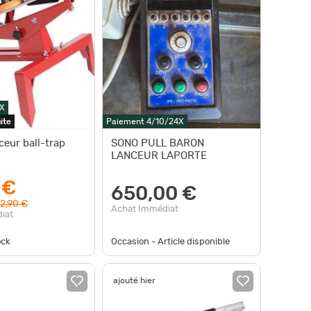
X
ite
Paiement 4/10/24X
eur ball-trap
SONO PULL BARON
LANCEUR LAPORTE
 €
650,00 €
2,90 €
Achat Immédiat
iat
ock
Occasion - Article disponible
ajouté hier