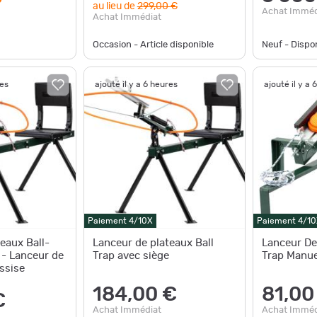
€
au lieu de
299,00 €
Achat Imméd
Achat Immédiat
Occasion - Article disponible
Neuf - Disp
res
ajouté il y a 6 heures
ajouté il y a 
Paiement 4/10X
Paiement 4/10
eaux Ball-
Lanceur de plateaux Ball
Lanceur De
 - Lanceur de
Trap avec siège
Trap Manue
assise
184,00 €
81,00
€
Achat Immédiat
Achat Imméd