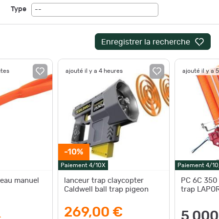
Type
--
Enregistrer la recherche
utes
ajouté il y a 4 heures
ajouté il y a 
-10%
Paiement 4/10X
Paiement 4/1
teau manuel
lanceur trap claycopter
PC 6C 350 
Caldwell ball trap pigeon
trap LAPO
269,00 €
5 000