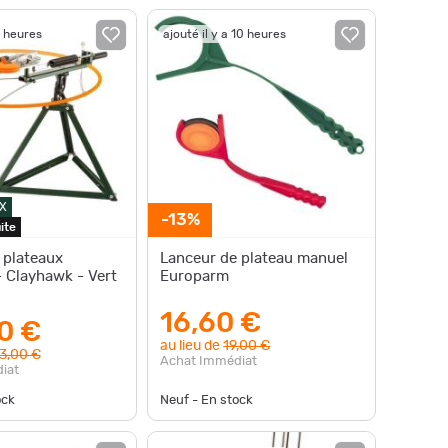
9 heures
ajouté il y a 10 heures
X
-13%
ite
 plateaux
Lanceur de plateau manuel
 Clayhawk - Vert
Europarm
16,60 €
0 €
au lieu de
19,00 €
3,00 €
Achat Immédiat
iat
ock
Neuf - En stock