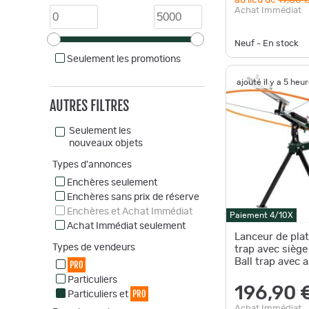
au lieu de
19,00 
Achat Immédiat
Neuf - En stock
Seulement les promotions
ajouté il y a 5 heu
AUTRES FILTRES
Seulement les
nouveaux objets
Types d'annonces
Enchères seulement
Enchères sans prix de réserve
Enchères et Achat Immédiat
Paiement 4/10X
Achat Immédiat seulement
Lanceur de plat
Types de vendeurs
trap avec siège
Ball trap avec 
PRO
Particuliers
196,90 
PRO
Particuliers et
Achat Immédiat