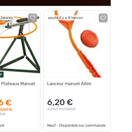
8 heures
ajouté il y a 8 heures
X
 Plateaux Manuel
Lanceur manuel Allen
6,20 €
6 €
Achat Immédiat
3,00 €
iat
ock
Neuf - Disponible sur commande