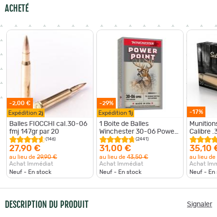
ACHETÉ
-2,00 €
-29%
-17%
Expédition
2j
Expédition
1j
Balles FIOCCHI cal.30-06
1 Boite de Balles
Munitions
fmj 147gr par 20
Winchester 30-06 Power
Calibre 
Point 180gr
grains p
(146)
(2441)
27,90 €
31,00 €
35,10 
au lieu de
29,90 €
au lieu de
43,50 €
au lieu de
Achat Immédiat
Achat Immédiat
Achat Im
Neuf - En stock
Neuf - En stock
Neuf - En
DESCRIPTION DU PRODUIT
Signaler