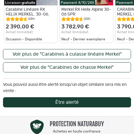
Livraison
gratuite
Paiement 4/10/24X
Paiement
Carabine Linéaire RX
Merkel RX Helix Alpine 30-
CARABIN
HELIX MERKEL. 30-06.
06 SPR
MERKEL 
ELEGANC
(234)
(234)
CALIBRE
2 390,00 €
3 782,90 €
3 790,
Achat Immédiat
Achat Immédiat
Achat Im
Occasion - Disponible
Neuf - Dernier exemplaire
Neuf - De
Voir plus de "Carabines à culasse linéaire Merkel"
Voir plus de "Carabines de chasse Merkel"
Vous pouvez aussi être alerté lorsqu'un objet similaire sera mis en
vente :
Être alerté
PROTECTION NATURABUY
Achetez en toute confiance