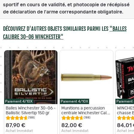
sportif en cours de validité, et photocopie de récépissé
de déclaration de l'arme correspondante obligatoire.
DÉCOUVREZ D'AUTRES OBJETS SIMILAIRES PARMI LES
"BALLES
CALIBRE 30-06 WINCHESTER"
Paiement 4/10X
Paiement 4/10X
Paiement
Balles Winchester 30-06 -
Munitions a percussion
WINCHES
Ballistic Silvertip 150 gr
centrale Winchester Cal.
chasse Ba
30.06 Springfield
par boite de
(188)
(188)
87,90 €
82,00 €
84,01
Achat Immédiat
Achat Immédiat
Achat Im