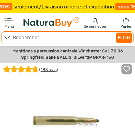
ement
/
Livraison offerte et expédition
sous 15 jours
/
P
Menu
Se connecter
Panier
Filtrer
Munitions a percussion centrale Winchester Cal. 30.06
Springfield Balle BALLIS. SILVertIP GRAIN 150
(188 avis)