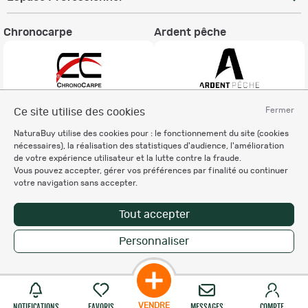
Chronocarpe
Ardent pêche
Fermer
Ce site utilise des cookies
Informations légales
NaturaBuy utilise des cookies pour : le fonctionnement du site (cookies
Charte éthique
nécessaires), la réalisation des statistiques d'audience, l'amélioration
Mentions légales
de votre expérience utilisateur et la lutte contre la fraude.
Vous pouvez accepter, gérer vos préférences par finalité ou continuer
Règlement & Conditions d'utilisation
votre navigation sans accepter.
Politique de protection
des données personnelles
Tout accepter
Personnalisation des cookies
Personnaliser
Copyright © 2007-2026 NaturaBuy. Tous droits réservés. N°CNIL: 1239459.
Les marques commerciales mentionnées appartiennent à leurs propriétaires
respectifs in 0.067 s
Suggestions de recherche
Site NaturaBuy classique
VENDRE
NOTIFICATIONS
FAVORIS
MESSAGES
COMPTE