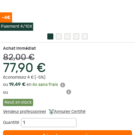
-4€
Paiement 4/10X
Achat immédiat
82,00 €
77,90 €
économisez 4 € [-5%]
19,49 €
ou
en
4x sans frais
ou
Neuf
,
en stock
Vendeur professionnel
Armurier Certifié
Quantité