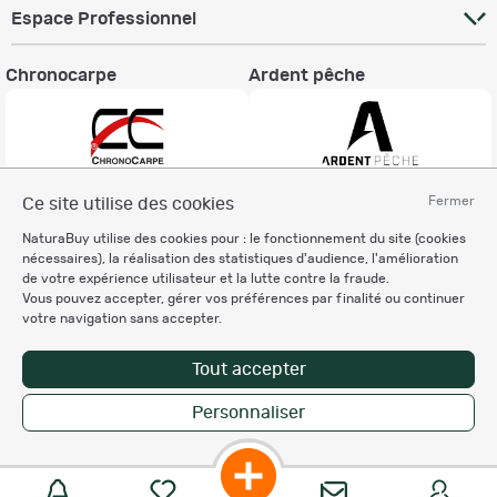
Espace Professionnel
Chronocarpe
Ardent pêche
Fermer
Ce site utilise des cookies
Informations légales
NaturaBuy utilise des cookies pour : le fonctionnement du site (cookies
Charte éthique
nécessaires), la réalisation des statistiques d'audience, l'amélioration
Mentions légales
de votre expérience utilisateur et la lutte contre la fraude.
Vous pouvez accepter, gérer vos préférences par finalité ou continuer
Règlement & Conditions d'utilisation
votre navigation sans accepter.
Politique de protection
des données personnelles
Tout accepter
Personnalisation des cookies
Personnaliser
Copyright © 2007-2026 NaturaBuy. Tous droits réservés. N°CNIL: 1239459.
Les marques commerciales mentionnées appartiennent à leurs propriétaires
respectifs in 0.116 s
Suggestions de recherche