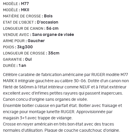
:
M77
MODÈLE
:
MKII
MODÈLE
:
Bois
MATIÈRE DE CROSSE
:
D'occasion
ETAT DE L'OBJET
:
56 cm
LONGUEUR DE CANON
:
Sans organe de visée
VENDUE AVEC
:
Gaucher
ARME POUR
:
3kg300
POIDS
:
35cm
LONGUEUR DE CROSSE
:
Oui
GARANTIE
:
1 an
DURÉE
Célèbre carabine de fabrication américaine par RUGER modèle M77
MARK II intégrale gauchère au calibre 30-06. Dotée d'un canon non
fileté de 560mm à l'état intérieur comme NEUF et à l'état extérieur
excellent avec d'infimes petites rayures qui passent inapercues.
Canon concu d'origine sans organes de visée.
Ensemble boitier culasse en parfait état. Boitier avec fraisage et
encrage pour montage lunette RUGER. Approvisionnée par
magasin 3+1 avec trappe de vidange.
Crosse en noyer américain en très bon état avec des traces
normales d'utilisation. Plaque de couche caoutchouc d'origine.