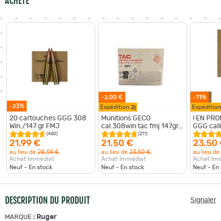
ACHETÉ
-2,00 €
-11%
-23%
Expédition
2j
Expéditio
20 cartouches GGG 308
Munitions GECO
! EN PRO
Win./147 gr FMJ
cal.308win tac fmj 147gr
GGG cali
9.5g par 20
M80 NATO
(460)
(211)
147 grai
21,99 €
21,50 €
23,50
au lieu de
28,59 €
au lieu de
23,50 €
au lieu de
Achat Immédiat
Achat Immédiat
Achat Im
Neuf - En stock
Neuf - En stock
Neuf - En
DESCRIPTION DU PRODUIT
Signaler
:
Ruger
MARQUE