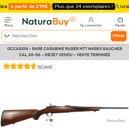
tir de 219€
/
Plus que 24 exemplaires !
/
Livraison offer
Menu
Se connecter
Panier
Filtrer
OCCASION - RARE CARABINE RUGER M77 MARKII GAUCHER
CAL.30-06 –
OBJET VENDU –
VENTE TERMINÉE
(67 avis)