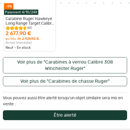
-9%
Paiement 4/10/24X
Carabine Ruger Hawkeye
Long Range Target Calibre
308 WIN
(67)
2 677,90 €
au lieu de
2 929,90 €
Achat Immédiat
Neuf - En stock
Voir plus de "Carabines à verrou Calibre 308
Winchester Ruger"
Voir plus de "Carabines de chasse Ruger"
Vous pouvez aussi être alerté lorsqu'un objet similaire sera mis en
vente :
Être alerté